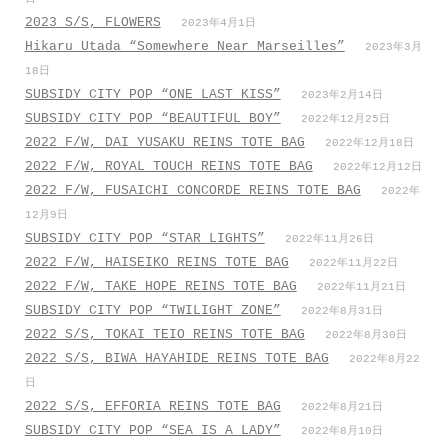
2023 S/S, FLOWERS
2023年4月1日
Hikaru Utada “Somewhere Near Marseilles”
2023年3月
18日
SUBSIDY CITY POP “ONE LAST KISS”
2023年2月14日
SUBSIDY CITY POP “BEAUTIFUL BOY”
2022年12月25日
2022 F/W, DAI YUSAKU REINS TOTE BAG
2022年12月18日
2022 F/W, ROYAL TOUCH REINS TOTE BAG
2022年12月12日
2022 F/W, FUSAICHI CONCORDE REINS TOTE BAG
2022年
12月9日
SUBSIDY CITY POP “STAR LIGHTS”
2022年11月26日
2022 F/W, HAISEIKO REINS TOTE BAG
2022年11月22日
2022 F/W, TAKE HOPE REINS TOTE BAG
2022年11月21日
SUBSIDY CITY POP “TWILIGHT ZONE”
2022年8月31日
2022 S/S, TOKAI TEIO REINS TOTE BAG
2022年8月30日
2022 S/S, BIWA HAYAHIDE REINS TOTE BAG
2022年8月22
日
2022 S/S, EFFORIA REINS TOTE BAG
2022年8月21日
SUBSIDY CITY POP “SEA IS A LADY”
2022年8月10日