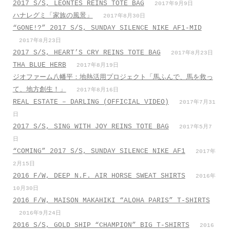
2017 S/S, LEONTES REINS TOTE BAG
2017年9月9日
ハナレグミ「家族の風景」
2017年8月30日
“GONE!?” 2017 S/S, SUNDAY SILENCE NIKE AF1-MID
2017年8月23日
2017 S/S, HEART’S CRY REINS TOTE BAG
2017年8月23日
THA BLUE HERB
2017年8月19日
ジオファーム八幡平：地熱活用プロジェクト「馬ふんで、馬を救っ
て、地方創生！」
2017年8月16日
REAL ESTATE – DARLING (OFFICIAL VIDEO)
2017年7月31
日
2017 S/S, SING WITH JOY REINS TOTE BAG
2017年5月7
日
“COMING” 2017 S/S, SUNDAY SILENCE NIKE AF1
2017年
2月15日
2016 F/W, DEEP N.F. AIR HORSE SWEAT SHIRTS
2016年
10月30日
2016 F/W, MAISON MAKAHIKI “ALOHA PARIS” T-SHIRTS
2016年9月24日
2016 S/S, GOLD SHIP “CHAMPION” BIG T-SHIRTS
2016