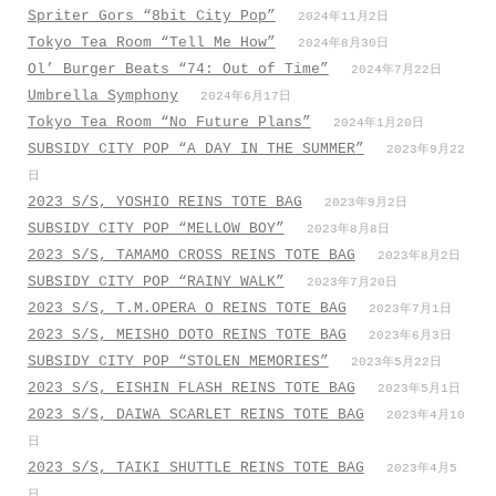
Spriter Gors “8bit City Pop”
2024年11月2日
Tokyo Tea Room “Tell Me How”
2024年8月30日
Ol’ Burger Beats “74: Out of Time”
2024年7月22日
Umbrella Symphony
2024年6月17日
Tokyo Tea Room “No Future Plans”
2024年1月20日
SUBSIDY CITY POP “A DAY IN THE SUMMER”
2023年9月22
日
2023 S/S, YOSHIO REINS TOTE BAG
2023年9月2日
SUBSIDY CITY POP “MELLOW BOY”
2023年8月8日
2023 S/S, TAMAMO CROSS REINS TOTE BAG
2023年8月2日
SUBSIDY CITY POP “RAINY WALK”
2023年7月20日
2023 S/S, T.M.OPERA O REINS TOTE BAG
2023年7月1日
2023 S/S, MEISHO DOTO REINS TOTE BAG
2023年6月3日
SUBSIDY CITY POP “STOLEN MEMORIES”
2023年5月22日
2023 S/S, EISHIN FLASH REINS TOTE BAG
2023年5月1日
2023 S/S, DAIWA SCARLET REINS TOTE BAG
2023年4月10
日
2023 S/S, TAIKI SHUTTLE REINS TOTE BAG
2023年4月5
日