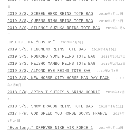
日
2019 S/S, SCREEN HERO REINS TOTE BAG
2019年7月17日
2019 S/S, QUEENS RING REINS TOTE BAG
2019年7月14日
2019 S/S, SILENCE SUZUKA REINS TOTE BAG
2019年5月5
日
JUSTICE DER “COVERS”
2019年5月3日
2019 S/S, FENOMENO REINS TOTE BAG
2019年4月30日
2019 S/S, NONKONO YUME REINS TOTE BAG
2019年3月17日
2019 S/S, MEISHO MAMBO REINS TOTE BAG
2019年2月22日
2019 S/S, ALMOND EYE REINS TOTE BAG
2019年2月5日
2019 S/S, NEW HORSE CITY HORSE MAN DAY PACK
2019
年1月8日
2018 F/W, ARIMA T-SHIRTS & ARIMA HOODIE
2018年12月
6日
2018 S/S, SNOW DRAGON REINS TOTE BAG
2018年1月21日
2017 F/W, GOD SPEED YOU HORSE SOCKS FRANCE
2017年
9月24日
“Everlong…” ORFEVRE NIKE AIR FORCE 1
2017年9月13日