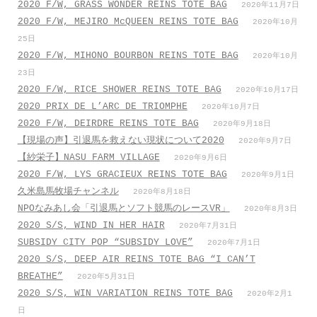
2020 F/W, GRASS WONDER REINS TOTE BAG
2020年11月7日
2020 F/W, MEJIRO McQUEEN REINS TOTE BAG
2020年10月
25日
2020 F/W, MIHONO BOURBON REINS TOTE BAG
2020年10月
23日
2020 F/W, RICE SHOWER REINS TOTE BAG
2020年10月17日
2020 PRIX DE L’ARC DE TRIOMPHE
2020年10月7日
2020 F/W, DEIRDRE REINS TOTE BAG
2020年9月18日
【現場の声】引退馬を救えない現状について2020
2020年9月7日
【紗栄子】NASU FARM VILLAGE
2020年9月6日
2020 F/W, LYS GRACIEUX REINS TOTE BAG
2020年9月1日
久米島馬牧場チャンネル
2020年8月18日
NPOなみあし会「引退馬とソフト競馬のレースVR」
2020年8月3日
2020 S/S, WIND IN HER HAIR
2020年7月31日
SUBSIDY CITY POP “SUBSIDY LOVE”
2020年7月1日
2020 S/S, DEEP AIR REINS TOTE BAG “I CAN’T
BREATHE”
2020年5月31日
2020 S/S, WIN VARIATION REINS TOTE BAG
2020年2月1
日