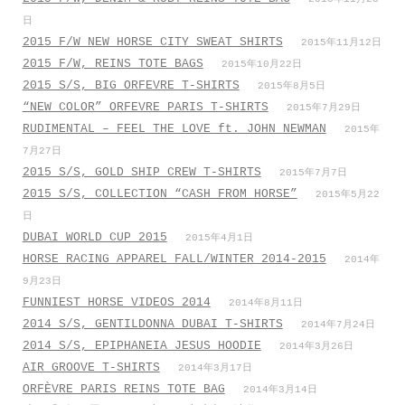
日
2015 F/W NEW HORSE CITY SWEAT SHIRTS
2015年11月12日
2015 F/W, REINS TOTE BAGS
2015年10月22日
2015 S/S, BIG ORFEVRE T-SHIRTS
2015年8月5日
“NEW COLOR” ORFEVRE PARIS T-SHIRTS
2015年7月29日
RUDIMENTAL – FEEL THE LOVE ft. JOHN NEWMAN
2015年
7月27日
2015 S/S, GOLD SHIP CREW T-SHIRTS
2015年7月7日
2015 S/S, COLLECTION “CASH FROM HORSE”
2015年5月22
日
DUBAI WORLD CUP 2015
2015年4月1日
HORSE RACING APPAREL FALL/WINTER 2014-2015
2014年
9月23日
FUNNIEST HORSE VIDEOS 2014
2014年8月11日
2014 S/S, GENTILDONNA DUBAI T-SHIRTS
2014年7月24日
2014 S/S, EPIPHANEIA JESUS HOODIE
2014年3月26日
AIR GROOVE T-SHIRTS
2014年3月17日
ORFÈVRE PARIS REINS TOTE BAG
2014年3月14日