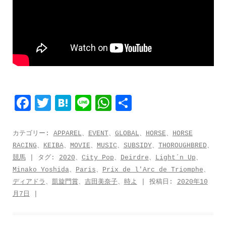
F
T
H
L
W
共
a
w
a
i
h
有
c
i
t
n
a
カテゴリー:
APPAREL
、
EVENT
、
GLOBAL
、
HORSE
、
HORSE
RACING
、
KEIBA
、
MOVIE
、
MUSIC
、
SUBSIDY
、
THOROUGHBRED
、
e
t
e
e
t
競馬
| タグ:
2020
、
City Pop
、
Deirdre
、
Light´n Up
、
b
t
n
s
Minako Yoshida
、
Paris
、
Prix de l'Arc de Triomphe
、
o
e
a
A
ディアドラ
、
凱旋門賞
、
吉田美奈子
、
時よ
| 投稿日:
2020年10
月7日
|
o
r
p
k
p