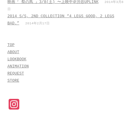
映画『 祭の馬 』3/8(土) 〜上映中＠渋谷UPLINK
2014年3月8
日
2014 S/S, 2ND COLLECTION “4 LEGS GOOD, 2 LEGS
BAD.”
2014年2月17日
TOP
ABOUT
LOOKBOOK
ANIMATION
REQUEST
STORE
I
n
s