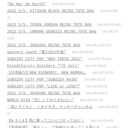
“No War On Earth”
2022年3月15日
2022 S/S, KITASAN BLACK REINS TOTE BAG
2022年3月5
日
2022 S/S, TOSEN JORDAN REINS TOTE BAG
2022年2月20日
2022 S/S, CHRONO GENESIS REINS TOTE BAG
2022年2月
10日
2022 S/S, SODASHI REINS TOTE BAG
2021年10月22日
eastern youth “夏の日の午後”
2021年8月3日
SUBSIDY CITY POP “NEO TOKYO 2021”
2021年7月23日
bloodthirsty butchers “7月_July”
2021年7月6日
【日本銀行】NEW ECONOMIC, NEW NORMAL.
2021年7月2日
SUBSIDY CITY POP “SUBSIDY RAIN”
2021年6月1日
SUBSIDY CITY POP “LIKE or LOVE?”
2021年5月1日
2021 S/S, APAPANE REINS TOTE BAG
2021年4月6日
WORLD PAIN “悲しくてやりきれない”
2021年3月27日
「馬と子どもと、ときどき犬」ナッキーチャンネル
2021年3月21
日
【N.Sうま】馬に乗ってコンビニ行ってみた！
2021年3月19日
【馬森牧場】「帰るよ～」で放牧から戻ってくる馬たち
2021年3