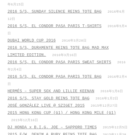
年6月15日
2016 S/S, SUNDAY SILENCE REINS TOTE BAG
2016年6月
12日
2016 S/S, EL CONDOR PASA PARIS T-SHIRTS
2016年5月4
日
DUBAI WORLD CUP 2016
2016年3月28日
2016 S/S, DURAMENTE REINS TOTE BAG MAD MAX
LIMITED EDITION.
2016年3月16日
2016 S/S, EL CONDOR PASA PARIS SWEAT SHIRTS
2016
年2月4日
2016 S/S, EL CONDOR PASA PARIS TOTE BAG
2016年2月4
日
HERMÉS – SUPER SOX AND LILLIE KEENAN
2016年1月6日
2016 S/S, STAY GOLD REINS TOTE BAG
2016年1月2日
JOSÉ GONZÁLEZ LIVE @ SZIGET 2015
2015年12月27日
2015 HONG KONG CUP (G1) / HONG KONG MILE (G1)
2015年12月16日
DJ HONDA x B.I.G. JOE – SAPPORO TIMES
2015年12月5日
2015 F/W, DENIM & RUBY REINS TOTE BAG
2015年11月28