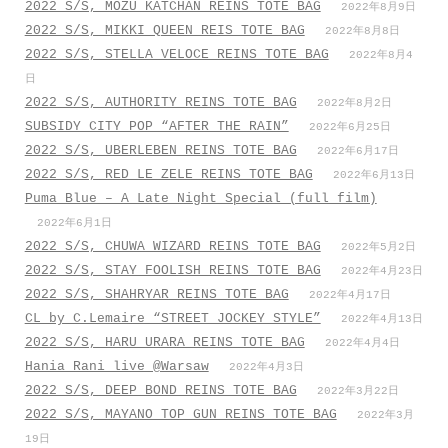
2022 S/S, MOZU KATCHAN REINS TOTE BAG
2022年8月9日
2022 S/S, MIKKI QUEEN REIS TOTE BAG
2022年8月8日
2022 S/S, STELLA VELOCE REINS TOTE BAG
2022年8月4
日
2022 S/S, AUTHORITY REINS TOTE BAG
2022年8月2日
SUBSIDY CITY POP “AFTER THE RAIN”
2022年6月25日
2022 S/S, UBERLEBEN REINS TOTE BAG
2022年6月17日
2022 S/S, RED LE ZELE REINS TOTE BAG
2022年6月13日
Puma Blue – A Late Night Special (full film)
2022年6月1日
2022 S/S, CHUWA WIZARD REINS TOTE BAG
2022年5月2日
2022 S/S, STAY FOOLISH REINS TOTE BAG
2022年4月23日
2022 S/S, SHAHRYAR REINS TOTE BAG
2022年4月17日
CL by C.Lemaire “STREET JOCKEY STYLE”
2022年4月13日
2022 S/S, HARU URARA REINS TOTE BAG
2022年4月4日
Hania Rani live @Warsaw
2022年4月3日
2022 S/S, DEEP BOND REINS TOTE BAG
2022年3月22日
2022 S/S, MAYANO TOP GUN REINS TOTE BAG
2022年3月
19日