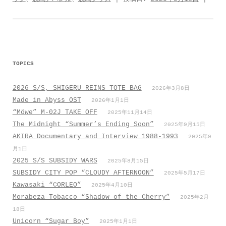
o
e
a
A
o
r
p
k
p
TOPICS
2026 S/S, SHIGERU REINS TOTE BAG
2026年3月8日
Made in Abyss OST
2026年1月1日
“Möwe” M-02J TAKE OFF
2025年11月14日
The Midnight “Summer’s Ending Soon”
2025年9月15日
AKIRA Documentary and Interview 1988-1993
2025年9
月1日
2025 S/S SUBSIDY WARS
2025年8月15日
SUBSIDY CITY POP “CLOUDY AFTERNOON”
2025年5月17日
Kawasaki “CORLEO”
2025年4月10日
Morabeza Tobacco “Shadow of the Cherry”
2025年2月
18日
Unicorn “Sugar Boy”
2025年1月1日