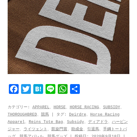
F
T
H
L
W
共
a
w
a
i
h
有
c
i
t
n
a
カテゴリー:
APPAREL
、
HORSE
、
HORSE RACING
、
SUBSIDY
、
THOROUGHBRED
、
競馬
| タグ:
Deirdre
、
Horse Racing
e
t
e
e
t
Apparel
、
Reins Tote Bag
、
Subsidy
、
ディアドラ
、
ハービン
b
t
n
s
ジャー
、
ライツェント
、
凱旋門賞
、
助成金
、
引退馬
、
手綱トートバ
ッグ
、
競馬アパレル
、
競馬グッズ
| 投稿日:
2020年9月18日
|