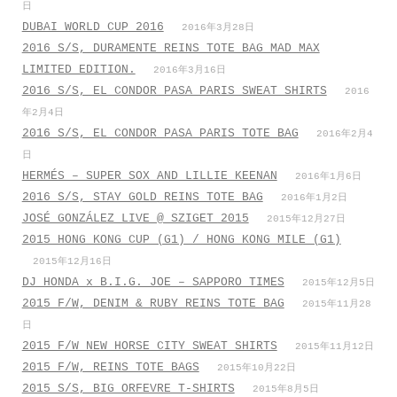
日
DUBAI WORLD CUP 2016
2016年3月28日
2016 S/S, DURAMENTE REINS TOTE BAG MAD MAX
LIMITED EDITION.
2016年3月16日
2016 S/S, EL CONDOR PASA PARIS SWEAT SHIRTS
2016
年2月4日
2016 S/S, EL CONDOR PASA PARIS TOTE BAG
2016年2月4
日
HERMÉS – SUPER SOX AND LILLIE KEENAN
2016年1月6日
2016 S/S, STAY GOLD REINS TOTE BAG
2016年1月2日
JOSÉ GONZÁLEZ LIVE @ SZIGET 2015
2015年12月27日
2015 HONG KONG CUP (G1) / HONG KONG MILE (G1)
2015年12月16日
DJ HONDA x B.I.G. JOE – SAPPORO TIMES
2015年12月5日
2015 F/W, DENIM & RUBY REINS TOTE BAG
2015年11月28
日
2015 F/W NEW HORSE CITY SWEAT SHIRTS
2015年11月12日
2015 F/W, REINS TOTE BAGS
2015年10月22日
2015 S/S, BIG ORFEVRE T-SHIRTS
2015年8月5日