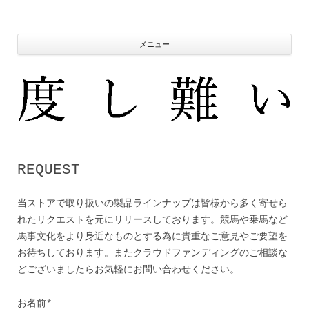
コ
ン
テ
ン
ツ
メニュー
へ
ス
キ
ッ
プ
REQUEST
当ストアで取り扱いの製品ラインナップは皆様から多く寄せら
れたリクエストを元にリリースしております。競馬や乗馬など
馬事文化をより身近なものとする為に貴重なご意見やご要望を
お待ちしております。またクラウドファンディングのご相談な
どございましたらお気軽にお問い合わせください。
お名前*