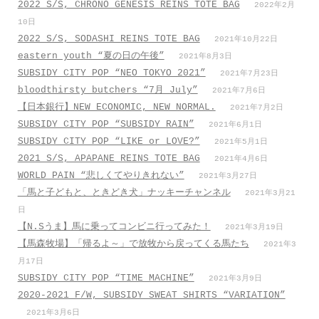
2022 S/S, CHRONO GENESIS REINS TOTE BAG
2022年2月
10日
2022 S/S, SODASHI REINS TOTE BAG
2021年10月22日
eastern youth “夏の日の午後”
2021年8月3日
SUBSIDY CITY POP “NEO TOKYO 2021”
2021年7月23日
bloodthirsty butchers “7月_July”
2021年7月6日
【日本銀行】NEW ECONOMIC, NEW NORMAL.
2021年7月2日
SUBSIDY CITY POP “SUBSIDY RAIN”
2021年6月1日
SUBSIDY CITY POP “LIKE or LOVE?”
2021年5月1日
2021 S/S, APAPANE REINS TOTE BAG
2021年4月6日
WORLD PAIN “悲しくてやりきれない”
2021年3月27日
「馬と子どもと、ときどき犬」ナッキーチャンネル
2021年3月21
日
【N.Sうま】馬に乗ってコンビニ行ってみた！
2021年3月19日
【馬森牧場】「帰るよ～」で放牧から戻ってくる馬たち
2021年3
月17日
SUBSIDY CITY POP “TIME MACHINE”
2021年3月9日
2020-2021 F/W, SUBSIDY SWEAT SHIRTS “VARIATION”
2021年3月6日