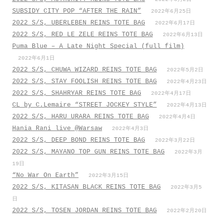
SUBSIDY CITY POP “AFTER THE RAIN”
2022年6月25日
2022 S/S, UBERLEBEN REINS TOTE BAG
2022年6月17日
2022 S/S, RED LE ZELE REINS TOTE BAG
2022年6月13日
Puma Blue – A Late Night Special (full film)
2022年6月1日
2022 S/S, CHUWA WIZARD REINS TOTE BAG
2022年5月2日
2022 S/S, STAY FOOLISH REINS TOTE BAG
2022年4月23日
2022 S/S, SHAHRYAR REINS TOTE BAG
2022年4月17日
CL by C.Lemaire “STREET JOCKEY STYLE”
2022年4月13日
2022 S/S, HARU URARA REINS TOTE BAG
2022年4月4日
Hania Rani live @Warsaw
2022年4月3日
2022 S/S, DEEP BOND REINS TOTE BAG
2022年3月22日
2022 S/S, MAYANO TOP GUN REINS TOTE BAG
2022年3月
19日
“No War On Earth”
2022年3月15日
2022 S/S, KITASAN BLACK REINS TOTE BAG
2022年3月5
日
2022 S/S, TOSEN JORDAN REINS TOTE BAG
2022年2月20日