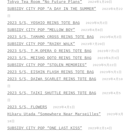
Tokyo Tea Room “No Future Plans”
2024年1月20日
SUBSIDY CITY POP “A DAY IN THE SUMMER”
2023年9月22
日
2023 S/S, YOSHIO REINS TOTE BAG
2023年9月2日
SUBSIDY CITY POP “MELLOW BOY”
2023年8月8日
2023 S/S, TAMAMO CROSS REINS TOTE BAG
2023年8月2日
SUBSIDY CITY POP “RAINY WALK”
2023年7月20日
2023 S/S, T.M.OPERA O REINS TOTE BAG
2023年7月1日
2023 S/S, MEISHO DOTO REINS TOTE BAG
2023年6月3日
SUBSIDY CITY POP “STOLEN MEMORIES”
2023年5月22日
2023 S/S, EISHIN FLASH REINS TOTE BAG
2023年5月1日
2023 S/S, DAIWA SCARLET REINS TOTE BAG
2023年4月10
日
2023 S/S, TAIKI SHUTTLE REINS TOTE BAG
2023年4月5
日
2023 S/S, FLOWERS
2023年4月1日
Hikaru Utada “Somewhere Near Marseilles”
2023年3月
18日
SUBSIDY CITY POP “ONE LAST KISS”
2023年2月14日