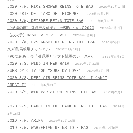
2020 F/W, RICE SHOWER REINS TOTE BAG
2020年10月17日
2020 PRIX DE L’ARC DE TRIOMPHE
2020年10月7日
2020 F/W, DEIRDRE REINS TOTE BAG
2020年9月18日
【現場の声】引退馬を救えない現状について2020
2020年9月7日
【紗栄子】NASU FARM VILLAGE
2020年9月6日
2020 F/W, LYS GRACIEUX REINS TOTE BAG
2020年9月1日
久米島馬牧場チャンネル
2020年8月18日
NPOなみあし会「引退馬とソフト競馬のレースVR」
2020年8月3日
2020 S/S, WIND IN HER HAIR
2020年7月31日
SUBSIDY CITY POP “SUBSIDY LOVE”
2020年7月1日
2020 S/S, DEEP AIR REINS TOTE BAG “I CAN’T
BREATHE”
2020年5月31日
2020 S/S, WIN VARIATION REINS TOTE BAG
2020年2月1
日
2020 S/S, DANCE IN THE DARK REINS TOTE BAG
2020年
1月18日
2019 F/W, ARIMA
2019年12月10日
2019 F/W, WAGNERIAN REINS TOTE BAG
2019年12月8日