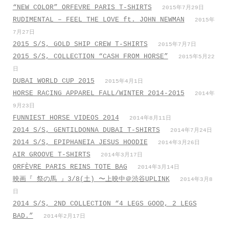
“NEW COLOR” ORFEVRE PARIS T-SHIRTS
2015年7月29日
RUDIMENTAL – FEEL THE LOVE ft. JOHN NEWMAN
2015年
7月27日
2015 S/S, GOLD SHIP CREW T-SHIRTS
2015年7月7日
2015 S/S, COLLECTION “CASH FROM HORSE”
2015年5月22
日
DUBAI WORLD CUP 2015
2015年4月1日
HORSE RACING APPAREL FALL/WINTER 2014-2015
2014年
9月23日
FUNNIEST HORSE VIDEOS 2014
2014年8月11日
2014 S/S, GENTILDONNA DUBAI T-SHIRTS
2014年7月24日
2014 S/S, EPIPHANEIA JESUS HOODIE
2014年3月26日
AIR GROOVE T-SHIRTS
2014年3月17日
ORFÈVRE PARIS REINS TOTE BAG
2014年3月14日
映画『 祭の馬 』3/8(土) 〜上映中＠渋谷UPLINK
2014年3月8
日
2014 S/S, 2ND COLLECTION “4 LEGS GOOD, 2 LEGS
BAD.”
2014年2月17日