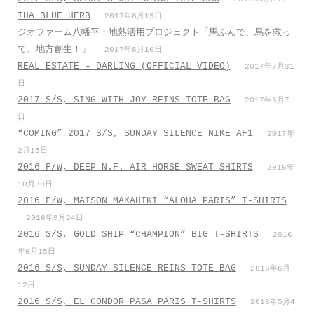
THA BLUE HERB
2017年8月19日
ジオファーム八幡平：地熱活用プロジェクト「馬ふんで、馬を救っ
て、地方創生！」
2017年8月16日
REAL ESTATE – DARLING (OFFICIAL VIDEO)
2017年7月31
日
2017 S/S, SING WITH JOY REINS TOTE BAG
2017年5月7
日
“COMING” 2017 S/S, SUNDAY SILENCE NIKE AF1
2017年
2月15日
2016 F/W, DEEP N.F. AIR HORSE SWEAT SHIRTS
2016年
10月30日
2016 F/W, MAISON MAKAHIKI “ALOHA PARIS” T-SHIRTS
2016年9月24日
2016 S/S, GOLD SHIP “CHAMPION” BIG T-SHIRTS
2016
年6月15日
2016 S/S, SUNDAY SILENCE REINS TOTE BAG
2016年6月
12日
2016 S/S, EL CONDOR PASA PARIS T-SHIRTS
2016年5月4