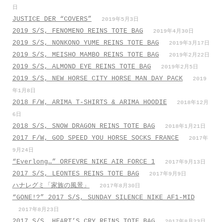
日
JUSTICE DER “COVERS”
2019年5月3日
2019 S/S, FENOMENO REINS TOTE BAG
2019年4月30日
2019 S/S, NONKONO YUME REINS TOTE BAG
2019年3月17日
2019 S/S, MEISHO MAMBO REINS TOTE BAG
2019年2月22日
2019 S/S, ALMOND EYE REINS TOTE BAG
2019年2月5日
2019 S/S, NEW HORSE CITY HORSE MAN DAY PACK
2019
年1月8日
2018 F/W, ARIMA T-SHIRTS & ARIMA HOODIE
2018年12月
6日
2018 S/S, SNOW DRAGON REINS TOTE BAG
2018年1月21日
2017 F/W, GOD SPEED YOU HORSE SOCKS FRANCE
2017年
9月24日
“Everlong…” ORFEVRE NIKE AIR FORCE 1
2017年9月13日
2017 S/S, LEONTES REINS TOTE BAG
2017年9月9日
ハナレグミ「家族の風景」
2017年8月30日
“GONE!?” 2017 S/S, SUNDAY SILENCE NIKE AF1-MID
2017年8月23日
2017 S/S, HEART’S CRY REINS TOTE BAG
2017年8月23日