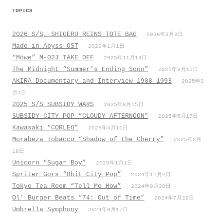
TOPICS
2026 S/S, SHIGERU REINS TOTE BAG
2026年3月8日
Made in Abyss OST
2026年1月1日
“Möwe” M-02J TAKE OFF
2025年11月14日
The Midnight “Summer’s Ending Soon”
2025年9月15日
AKIRA Documentary and Interview 1988-1993
2025年9
月1日
2025 S/S SUBSIDY WARS
2025年8月15日
SUBSIDY CITY POP “CLOUDY AFTERNOON”
2025年5月17日
Kawasaki “CORLEO”
2025年4月10日
Morabeza Tobacco “Shadow of the Cherry”
2025年2月
18日
Unicorn “Sugar Boy”
2025年1月1日
Spriter Gors “8bit City Pop”
2024年11月2日
Tokyo Tea Room “Tell Me How”
2024年8月30日
Ol’ Burger Beats “74: Out of Time”
2024年7月22日
Umbrella Symphony
2024年6月17日