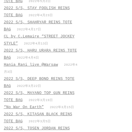
TOTE BAG
2022年5月2日
2022 S/S, STAY FOOLISH REINS
TOTE BAG
2022年4月23日
2022 S/S, SHAHRYAR REINS TOTE
BAG
2022年4月17日
CL by C.Lemaire “STREET JOCKEY
STYLE”
2022年4月13日
2022 S/S, HARU URARA REINS TOTE
BAG
2022年4月4日
Hania Rani live @Warsaw
2022年4
月3日
2022 S/S, DEEP BOND REINS TOTE
BAG
2022年3月22日
2022 S/S, MAYANO TOP GUN REINS
TOTE BAG
2022年3月19日
“No War On Earth”
2022年3月15日
2022 S/S, KITASAN BLACK REINS
TOTE BAG
2022年3月5日
2022 S/S, TOSEN JORDAN REINS