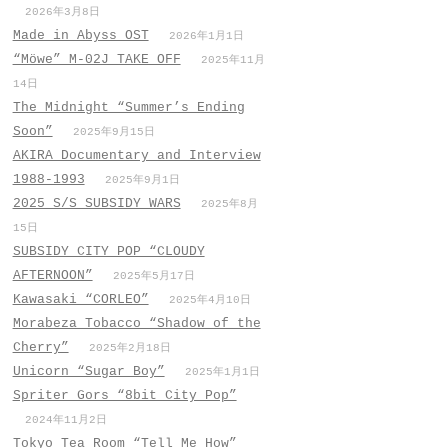
2026年3月8日
Made in Abyss OST
2026年1月1日
“Möwe” M-02J TAKE OFF
2025年11月
14日
The Midnight “Summer’s Ending
Soon”
2025年9月15日
AKIRA Documentary and Interview
1988-1993
2025年9月1日
2025 S/S SUBSIDY WARS
2025年8月
15日
SUBSIDY CITY POP “CLOUDY
AFTERNOON”
2025年5月17日
Kawasaki “CORLEO”
2025年4月10日
Morabeza Tobacco “Shadow of the
Cherry”
2025年2月18日
Unicorn “Sugar Boy”
2025年1月1日
Spriter Gors “8bit City Pop”
2024年11月2日
Tokyo Tea Room “Tell Me How”