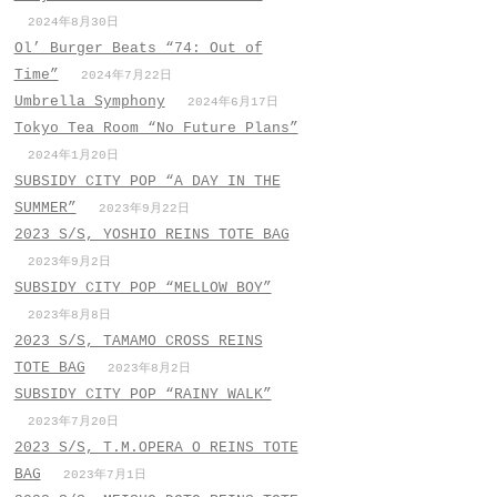
2024年8月30日
Ol’ Burger Beats “74: Out of
Time”
2024年7月22日
Umbrella Symphony
2024年6月17日
Tokyo Tea Room “No Future Plans”
2024年1月20日
SUBSIDY CITY POP “A DAY IN THE
SUMMER”
2023年9月22日
2023 S/S, YOSHIO REINS TOTE BAG
2023年9月2日
SUBSIDY CITY POP “MELLOW BOY”
2023年8月8日
2023 S/S, TAMAMO CROSS REINS
TOTE BAG
2023年8月2日
SUBSIDY CITY POP “RAINY WALK”
2023年7月20日
2023 S/S, T.M.OPERA O REINS TOTE
BAG
2023年7月1日