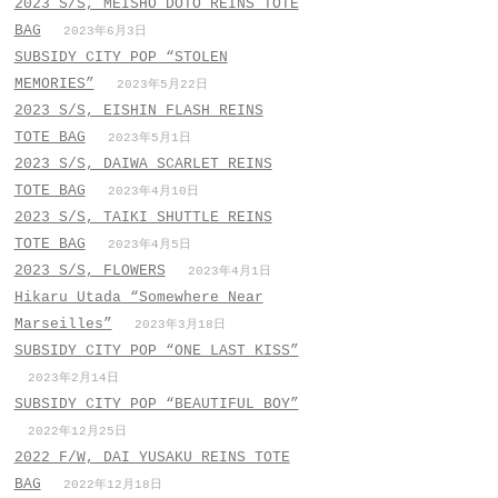
2023 S/S, MEISHO DOTO REINS TOTE
BAG
2023年6月3日
SUBSIDY CITY POP “STOLEN
MEMORIES”
2023年5月22日
2023 S/S, EISHIN FLASH REINS
TOTE BAG
2023年5月1日
2023 S/S, DAIWA SCARLET REINS
TOTE BAG
2023年4月10日
2023 S/S, TAIKI SHUTTLE REINS
TOTE BAG
2023年4月5日
2023 S/S, FLOWERS
2023年4月1日
Hikaru Utada “Somewhere Near
Marseilles”
2023年3月18日
SUBSIDY CITY POP “ONE LAST KISS”
2023年2月14日
SUBSIDY CITY POP “BEAUTIFUL BOY”
2022年12月25日
2022 F/W, DAI YUSAKU REINS TOTE
BAG
2022年12月18日