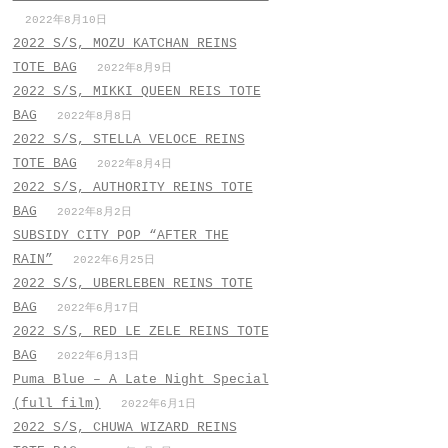
2022年8月10日
2022 S/S, MOZU KATCHAN REINS
TOTE BAG
2022年8月9日
2022 S/S, MIKKI QUEEN REIS TOTE
BAG
2022年8月8日
2022 S/S, STELLA VELOCE REINS
TOTE BAG
2022年8月4日
2022 S/S, AUTHORITY REINS TOTE
BAG
2022年8月2日
SUBSIDY CITY POP “AFTER THE
RAIN”
2022年6月25日
2022 S/S, UBERLEBEN REINS TOTE
BAG
2022年6月17日
2022 S/S, RED LE ZELE REINS TOTE
BAG
2022年6月13日
Puma Blue – A Late Night Special
(full film)
2022年6月1日
2022 S/S, CHUWA WIZARD REINS