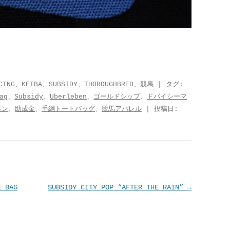
CING
、
KEIBA
、
SUBSIDY
、
THOROUGHBRED
、
競馬
| タグ:
ag
、
Subsidy
、
Uberleben
、
ゴールドシップ
、
ドバイシーマ
ベン
、
助成金
、
手綱トートバッグ
、
競馬アパレル
| 投稿日:
E BAG
SUBSIDY CITY POP “AFTER THE RAIN”
→