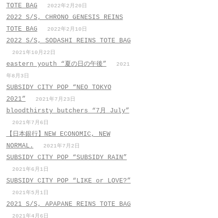
TOTE BAG
2022年2月20日
2022 S/S, CHRONO GENESIS REINS
TOTE BAG
2022年2月10日
2022 S/S, SODASHI REINS TOTE BAG
2021年10月22日
eastern youth “夏の日の午後”
2021
年8月3日
SUBSIDY CITY POP “NEO TOKYO
2021”
2021年7月23日
bloodthirsty butchers “7月_July”
2021年7月6日
【日本銀行】NEW ECONOMIC, NEW
NORMAL.
2021年7月2日
SUBSIDY CITY POP “SUBSIDY RAIN”
2021年6月1日
SUBSIDY CITY POP “LIKE or LOVE?”
2021年5月1日
2021 S/S, APAPANE REINS TOTE BAG
2021年4月6日