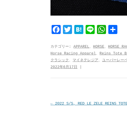
F
T
H
L
W
共
a
w
a
i
h
有
c
i
t
n
a
カテゴリー:
APPAREL
、
HORSE
、
HORSE RA
Horse Racing Apparel
、
Reins Tote B
e
t
e
e
t
クラシック
、
マイネテレジア
、
ユーバーレー
b
t
n
s
2022年6月17日
|
o
e
a
A
o
r
p
k
p
投
←
2022 S/S, RED LE ZELE REINS TOT
稿
ナ