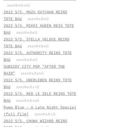
2022年8月10日
2022 S/S, MOZU KATCHAN REINS
TOTE BAG
2022年8月9日
2022 S/S, MIKKI QUEEN REIS TOTE
BAG
2022年8月8日
2022 S/S, STELLA VELOCE REINS
TOTE BAG
2022年8月4日
2022 S/S, AUTHORITY REINS TOTE
BAG
2022年8月2日
SUBSIDY CITY POP “AFTER THE
RAIN”
2022年6月25日
2022 S/S, UBERLEBEN REINS TOTE
BAG
2022年6月17日
2022 S/S, RED LE ZELE REINS TOTE
BAG
2022年6月13日
Puma Blue – A Late Night Special
(full film)
2022年6月1日
2022 S/S, CHUWA WIZARD REINS