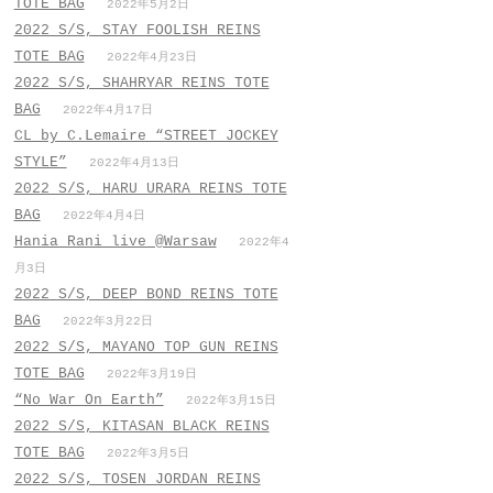
TOTE BAG
2022年5月2日
2022 S/S, STAY FOOLISH REINS
TOTE BAG
2022年4月23日
2022 S/S, SHAHRYAR REINS TOTE
BAG
2022年4月17日
CL by C.Lemaire “STREET JOCKEY
STYLE”
2022年4月13日
2022 S/S, HARU URARA REINS TOTE
BAG
2022年4月4日
Hania Rani live @Warsaw
2022年4
月3日
2022 S/S, DEEP BOND REINS TOTE
BAG
2022年3月22日
2022 S/S, MAYANO TOP GUN REINS
TOTE BAG
2022年3月19日
“No War On Earth”
2022年3月15日
2022 S/S, KITASAN BLACK REINS
TOTE BAG
2022年3月5日
2022 S/S, TOSEN JORDAN REINS