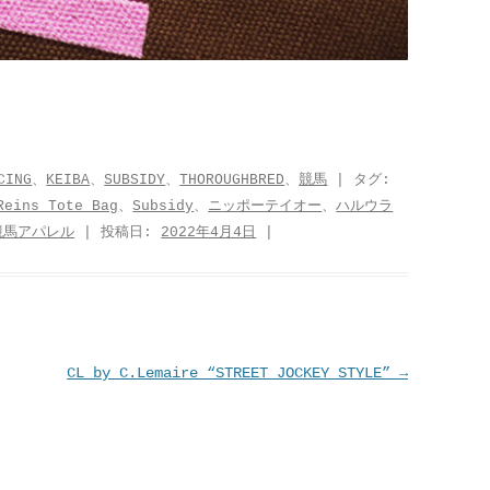
CING
、
KEIBA
、
SUBSIDY
、
THOROUGHBRED
、
競馬
| タグ:
Reins Tote Bag
、
Subsidy
、
ニッポーテイオー
、
ハルウラ
競馬アパレル
| 投稿日:
2022年4月4日
|
CL by C.Lemaire “STREET JOCKEY STYLE”
→