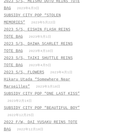
2023 S/S, MEISHO DOTO REINS TOTE
BAG
2023年6月3日
SUBSIDY CITY POP “STOLEN
MEMORIES”
2023年5月22日
2023 S/S, EISHIN FLASH REINS
TOTE BAG
2023年5月1日
2023 S/S, DAIWA SCARLET REINS
TOTE BAG
2023年4月10日
2023 S/S, TAIKI SHUTTLE REINS
TOTE BAG
2023年4月5日
2023 S/S, FLOWERS
2023年4月1日
Hikaru Utada “Somewhere Near
Marseilles”
2023年3月18日
SUBSIDY CITY POP “ONE LAST KISS”
2023年2月14日
SUBSIDY CITY POP “BEAUTIFUL BOY”
2022年12月25日
2022 F/W, DAI YUSAKU REINS TOTE
BAG
2022年12月18日