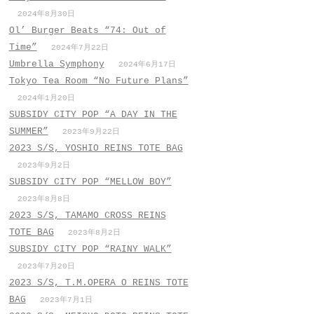
2024年8月30日
Ol’ Burger Beats “74: Out of
Time”
2024年7月22日
Umbrella Symphony
2024年6月17日
Tokyo Tea Room “No Future Plans”
2024年1月20日
SUBSIDY CITY POP “A DAY IN THE
SUMMER”
2023年9月22日
2023 S/S, YOSHIO REINS TOTE BAG
2023年9月2日
SUBSIDY CITY POP “MELLOW BOY”
2023年8月8日
2023 S/S, TAMAMO CROSS REINS
TOTE BAG
2023年8月2日
SUBSIDY CITY POP “RAINY WALK”
2023年7月20日
2023 S/S, T.M.OPERA O REINS TOTE
BAG
2023年7月1日