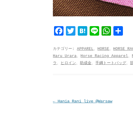
F
T
H
L
W
共
a
w
a
i
h
有
c
i
t
n
a
カテゴリー:
APPAREL
、
HORSE
、
HORSE RA
Haru Urara
、
Horse Racing Apparel
、
e
t
e
e
t
ラ
、
ヒロイン
、
助成金
、
手綱トートバッグ
、
b
t
n
s
o
e
a
A
o
r
p
k
p
投
←
Hania Rani live @Warsaw
稿
ナ
ビ