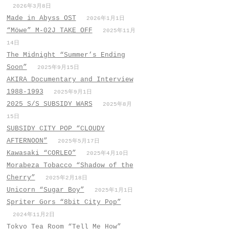
2026年3月8日
Made in Abyss OST
2026年1月1日
“Möwe” M-02J TAKE OFF
2025年11月
14日
The Midnight “Summer’s Ending
Soon”
2025年9月15日
AKIRA Documentary and Interview
1988-1993
2025年9月1日
2025 S/S SUBSIDY WARS
2025年8月
15日
SUBSIDY CITY POP “CLOUDY
AFTERNOON”
2025年5月17日
Kawasaki “CORLEO”
2025年4月10日
Morabeza Tobacco “Shadow of the
Cherry”
2025年2月18日
Unicorn “Sugar Boy”
2025年1月1日
Spriter Gors “8bit City Pop”
2024年11月2日
Tokyo Tea Room “Tell Me How”