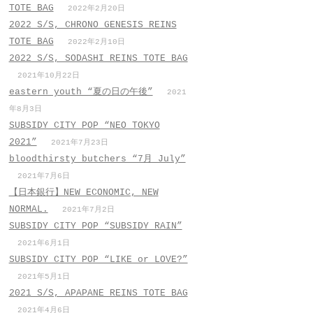
TOTE BAG
2022年2月20日
2022 S/S, CHRONO GENESIS REINS
TOTE BAG
2022年2月10日
2022 S/S, SODASHI REINS TOTE BAG
2021年10月22日
eastern youth “夏の日の午後”
2021
年8月3日
SUBSIDY CITY POP “NEO TOKYO
2021”
2021年7月23日
bloodthirsty butchers “7月_July”
2021年7月6日
【日本銀行】NEW ECONOMIC, NEW
NORMAL.
2021年7月2日
SUBSIDY CITY POP “SUBSIDY RAIN”
2021年6月1日
SUBSIDY CITY POP “LIKE or LOVE?”
2021年5月1日
2021 S/S, APAPANE REINS TOTE BAG
2021年4月6日