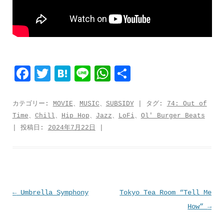
F
T
H
L
W
共
a
w
a
i
h
有
c
i
t
n
a
カテゴリー:
MOVIE
、
MUSIC
、
SUBSIDY
| タグ:
74: Out of
Time
、
Chill
、
Hip Hop
、
Jazz
、
LoFi
、
Ol' Burger Beats
e
t
e
e
t
| 投稿日:
2024年7月22日
|
b
t
n
s
o
e
a
A
o
r
p
k
p
投
←
Umbrella Symphony
Tokyo Tea Room “Tell Me
稿
How”
→
ナ