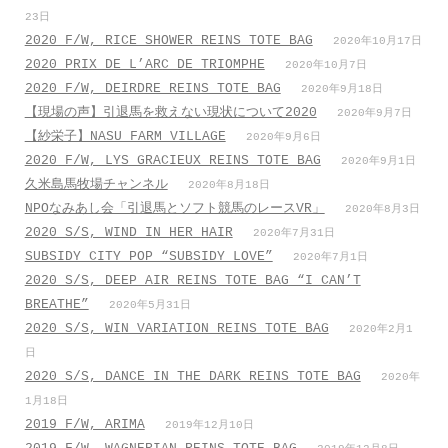
23日
2020 F/W, RICE SHOWER REINS TOTE BAG
2020年10月17日
2020 PRIX DE L’ARC DE TRIOMPHE
2020年10月7日
2020 F/W, DEIRDRE REINS TOTE BAG
2020年9月18日
【現場の声】引退馬を救えない現状について2020
2020年9月7日
【紗栄子】NASU FARM VILLAGE
2020年9月6日
2020 F/W, LYS GRACIEUX REINS TOTE BAG
2020年9月1日
久米島馬牧場チャンネル
2020年8月18日
NPOなみあし会「引退馬とソフト競馬のレースVR」
2020年8月3日
2020 S/S, WIND IN HER HAIR
2020年7月31日
SUBSIDY CITY POP “SUBSIDY LOVE”
2020年7月1日
2020 S/S, DEEP AIR REINS TOTE BAG “I CAN’T
BREATHE”
2020年5月31日
2020 S/S, WIN VARIATION REINS TOTE BAG
2020年2月1
日
2020 S/S, DANCE IN THE DARK REINS TOTE BAG
2020年
1月18日
2019 F/W, ARIMA
2019年12月10日