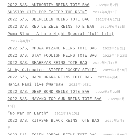
2022 S/S, AUTHORITY REINS TOTE BAG
2022年8月2日
SUBSIDY CITY POP “AFTER THE RAIN”
2022年6月25日
2022 S/S, UBERLEBEN REINS TOTE BAG
2022年6月17日
2022 S/S, RED LE ZELE REINS TOTE BAG
2022年6月13日
Puma Blue – A Late Night Special (full film)
2022年6月1日
2022 S/S, CHUWA WIZARD REINS TOTE BAG
2022年5月2日
2022 S/S, STAY FOOLISH REINS TOTE BAG
2022年4月23日
2022 S/S, SHAHRYAR REINS TOTE BAG
2022年4月17日
CL by C.Lemaire “STREET JOCKEY STYLE”
2022年4月13日
2022 S/S, HARU URARA REINS TOTE BAG
2022年4月4日
Hania Rani live @Warsaw
2022年4月3日
2022 S/S, DEEP BOND REINS TOTE BAG
2022年3月22日
2022 S/S, MAYANO TOP GUN REINS TOTE BAG
2022年3月
19日
“No War On Earth”
2022年3月15日
2022 S/S, KITASAN BLACK REINS TOTE BAG
2022年3月5
日