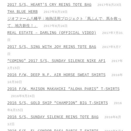
2017 S/S, HEART’S CRY REINS TOTE BAG
2017年8月23日
THA BLUE HERB
2017年8月19日
ジオファーム八幡平：地熱活用プロジェクト「馬ふんで、馬を救っ
て、地方創生！」
2017年8月16日
REAL ESTATE – DARLING (OFFICIAL VIDEO)
2017年7月31
日
2017 S/S, SING WITH JOY REINS TOTE BAG
2017年5月7
日
“COMING” 2017 S/S, SUNDAY SILENCE NIKE AF1
2017年
2月15日
2016 F/W, DEEP N.F. AIR HORSE SWEAT SHIRTS
2016年
10月30日
2016 F/W, MAISON MAKAHIKI “ALOHA PARIS” T-SHIRTS
2016年9月24日
2016 S/S, GOLD SHIP “CHAMPION” BIG T-SHIRTS
2016
年6月15日
2016 S/S, SUNDAY SILENCE REINS TOTE BAG
2016年6月
12日