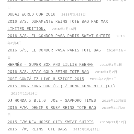
2016 S/S, EL CONDOR PASA PARIS T-SHIRTS
2016年5月4
日
DUBAI WORLD CUP 2016
2016年3月28日
2016 S/S, DURAMENTE REINS TOTE BAG MAD MAX
LIMITED EDITION.
2016年3月16日
2016 S/S, EL CONDOR PASA PARIS SWEAT SHIRTS
2016
年2月4日
2016 S/S, EL CONDOR PASA PARIS TOTE BAG
2016年2月4
日
HERMÉS – SUPER SOX AND LILLIE KEENAN
2016年1月6日
2016 S/S, STAY GOLD REINS TOTE BAG
2016年1月2日
JOSÉ GONZÁLEZ LIVE @ SZIGET 2015
2015年12月27日
2015 HONG KONG CUP (G1) / HONG KONG MILE (G1)
2015年12月16日
DJ HONDA x B.I.G. JOE – SAPPORO TIMES
2015年12月5日
2015 F/W, DENIM & RUBY REINS TOTE BAG
2015年11月28
日
2015 F/W NEW HORSE CITY SWEAT SHIRTS
2015年11月12日
2015 F/W, REINS TOTE BAGS
2015年10月22日