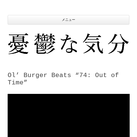
コ
ン
テ
ン
ツ
メニュー
へ
ス
キ
ッ
プ
Ol’ Burger Beats “74: Out of
Time”