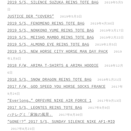
2019 S/S, SILENCE SUZUKA REINS TOTE BAG
2019年5月5
日
JUSTICE DER “COVERS”
2019年5月3日
2019 S/S, FENOMENO REINS TOTE BAG
2019年4月30日
2019 S/S, NONKONO YUME REINS TOTE BAG
2019年3月17日
2019 S/S, MEISHO MAMBO REINS TOTE BAG
2019年2月22日
2019 S/S, ALMOND EYE REINS TOTE BAG
2019年2月5日
2019 S/S, NEW HORSE CITY HORSE MAN DAY PACK
2019
年1月8日
2018 F/W, ARIMA T-SHIRTS & ARIMA HOODIE
2018年12月
6日
2018 S/S, SNOW DRAGON REINS TOTE BAG
2018年1月21日
2017 F/W, GOD SPEED YOU HORSE SOCKS FRANCE
2017年
9月24日
“Everlong…” ORFEVRE NIKE AIR FORCE 1
2017年9月13日
2017 S/S, LEONTES REINS TOTE BAG
2017年9月9日
ハナレグミ「家族の風景」
2017年8月30日
“GONE!?” 2017 S/S, SUNDAY SILENCE NIKE AF1-MID
2017年8月23日