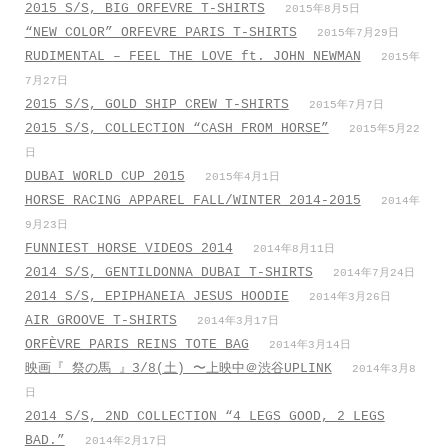
2015 S/S, BIG ORFEVRE T-SHIRTS
2015年8月5日
“NEW COLOR” ORFEVRE PARIS T-SHIRTS
2015年7月29日
RUDIMENTAL – FEEL THE LOVE ft. JOHN NEWMAN
2015年
7月27日
2015 S/S, GOLD SHIP CREW T-SHIRTS
2015年7月7日
2015 S/S, COLLECTION “CASH FROM HORSE”
2015年5月22
日
DUBAI WORLD CUP 2015
2015年4月1日
HORSE RACING APPAREL FALL/WINTER 2014-2015
2014年
9月23日
FUNNIEST HORSE VIDEOS 2014
2014年8月11日
2014 S/S, GENTILDONNA DUBAI T-SHIRTS
2014年7月24日
2014 S/S, EPIPHANEIA JESUS HOODIE
2014年3月26日
AIR GROOVE T-SHIRTS
2014年3月17日
ORFÈVRE PARIS REINS TOTE BAG
2014年3月14日
映画『 祭の馬 』3/8(土) 〜上映中＠渋谷UPLINK
2014年3月8
日
2014 S/S, 2ND COLLECTION “4 LEGS GOOD, 2 LEGS
BAD.”
2014年2月17日