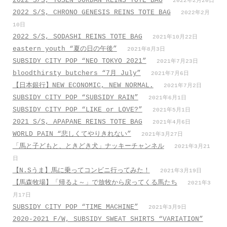
2022 S/S, TOSEN JORDAN REINS TOTE BAG
2022年2月20日
2022 S/S, CHRONO GENESIS REINS TOTE BAG
2022年2月
10日
2022 S/S, SODASHI REINS TOTE BAG
2021年10月22日
eastern youth “夏の日の午後”
2021年8月3日
SUBSIDY CITY POP “NEO TOKYO 2021”
2021年7月23日
bloodthirsty butchers “7月_July”
2021年7月6日
【日本銀行】NEW ECONOMIC, NEW NORMAL.
2021年7月2日
SUBSIDY CITY POP “SUBSIDY RAIN”
2021年6月1日
SUBSIDY CITY POP “LIKE or LOVE?”
2021年5月1日
2021 S/S, APAPANE REINS TOTE BAG
2021年4月6日
WORLD PAIN “悲しくてやりきれない”
2021年3月27日
「馬と子どもと、ときどき犬」ナッキーチャンネル
2021年3月21
日
【N.Sうま】馬に乗ってコンビニ行ってみた！
2021年3月19日
【馬森牧場】「帰るよ～」で放牧から戻ってくる馬たち
2021年3
月17日
SUBSIDY CITY POP “TIME MACHINE”
2021年3月9日
2020-2021 F/W, SUBSIDY SWEAT SHIRTS “VARIATION”