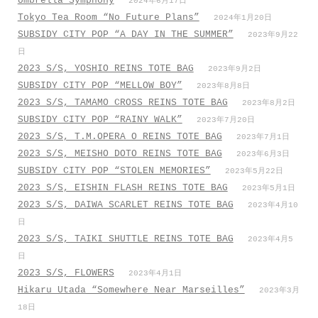
Umbrella Symphony
2024年6月17日
Tokyo Tea Room “No Future Plans”
2024年1月20日
SUBSIDY CITY POP “A DAY IN THE SUMMER”
2023年9月22
日
2023 S/S, YOSHIO REINS TOTE BAG
2023年9月2日
SUBSIDY CITY POP “MELLOW BOY”
2023年8月8日
2023 S/S, TAMAMO CROSS REINS TOTE BAG
2023年8月2日
SUBSIDY CITY POP “RAINY WALK”
2023年7月20日
2023 S/S, T.M.OPERA O REINS TOTE BAG
2023年7月1日
2023 S/S, MEISHO DOTO REINS TOTE BAG
2023年6月3日
SUBSIDY CITY POP “STOLEN MEMORIES”
2023年5月22日
2023 S/S, EISHIN FLASH REINS TOTE BAG
2023年5月1日
2023 S/S, DAIWA SCARLET REINS TOTE BAG
2023年4月10
日
2023 S/S, TAIKI SHUTTLE REINS TOTE BAG
2023年4月5
日
2023 S/S, FLOWERS
2023年4月1日
Hikaru Utada “Somewhere Near Marseilles”
2023年3月
18日