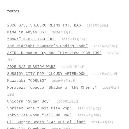
ビ
TOPICS
ゲ
ー
2026 S/S, SHIGERU REINS TOTE BAG
2026年3月8日
シ
Made in Abyss OST
2026年1月1日
ョ
“Möwe” M-02J TAKE OFF
2025年11月14日
ン
The Midnight “Summer’s Ending Soon”
2025年9月15日
AKIRA Documentary and Interview 1988-1993
2025年9
月1日
2025 S/S SUBSIDY WARS
2025年8月15日
SUBSIDY CITY POP “CLOUDY AFTERNOON”
2025年5月17日
Kawasaki “CORLEO”
2025年4月10日
Morabeza Tobacco “Shadow of the Cherry”
2025年2月
18日
Unicorn “Sugar Boy”
2025年1月1日
Spriter Gors “8bit City Pop”
2024年11月2日
Tokyo Tea Room “Tell Me How”
2024年8月30日
Ol’ Burger Beats “74: Out of Time”
2024年7月22日