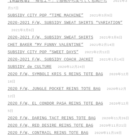
【馬森牧場】「帰るよ～」で放牧から戻ってくる馬たち
2021年3
月17日
SUBSIDY CITY POP “TIME MACHINE”
2021年3月9日
2020-2021 F/W, SUBSIDY SWEAT SHIRTS “VARIATION”
2021年3月6日
2020-2021 F/W, SUBSIDY SWEAT SHIRTS
2021年3月6日
CHET BAKER “MY FUNNY VALENTINE”
2021年2月14日
SUBSIDY CITY POP “SWEET DAYS”
2021年2月12日
2020-2021 F/W, SUBSIDY COACH JACKET
2021年1月14日
SUBSIDY de CULTURE
2020年12月24日
2020 F/W, SYMBOLI KRIS S REINS TOTE BAG
2020年12月
18日
2020 F/W, JUNGLE POCKET REINS TOTE BAG
2020年12月
12日
2020 F/W, EL CONDOR PASA REINS TOTE BAG
2020年12月
5日
2020 F/W, DARING TACT REINS TOTE BAG
2020年11月26日
2020 F/W, RED DESIRE REINS TOTE BAG
2020年11月21日
2020 F/W, CONTRAIL REINS TOTE BAG
2020年11月19日