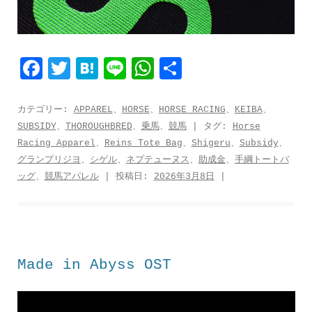
F
T
H
L
W
共
a
w
a
i
h
有
c
i
t
n
a
カテゴリー:
APPAREL
、
HORSE
、
HORSE RACING
、
KEIBA
、
SUBSIDY
、
THOROUGHBRED
、
乗馬
、
競馬
| タグ:
Horse
e
t
e
e
t
Racing Apparel
、
Reins Tote Bag
、
Shigeru
、
Subsidy
、
b
t
n
s
グランプリジヨ
、
シゲル
、
ネプテューヌス
、
助成金
、
手綱トートバ
o
e
a
A
ッグ
、
競馬アパレル
| 投稿日:
2026年3月8日
|
o
r
p
k
p
Made in Abyss OST