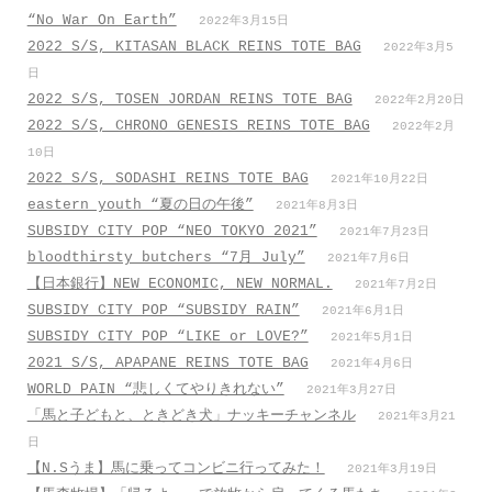
“No War On Earth”
2022年3月15日
2022 S/S, KITASAN BLACK REINS TOTE BAG
2022年3月5
日
2022 S/S, TOSEN JORDAN REINS TOTE BAG
2022年2月20日
2022 S/S, CHRONO GENESIS REINS TOTE BAG
2022年2月
10日
2022 S/S, SODASHI REINS TOTE BAG
2021年10月22日
eastern youth “夏の日の午後”
2021年8月3日
SUBSIDY CITY POP “NEO TOKYO 2021”
2021年7月23日
bloodthirsty butchers “7月_July”
2021年7月6日
【日本銀行】NEW ECONOMIC, NEW NORMAL.
2021年7月2日
SUBSIDY CITY POP “SUBSIDY RAIN”
2021年6月1日
SUBSIDY CITY POP “LIKE or LOVE?”
2021年5月1日
2021 S/S, APAPANE REINS TOTE BAG
2021年4月6日
WORLD PAIN “悲しくてやりきれない”
2021年3月27日
「馬と子どもと、ときどき犬」ナッキーチャンネル
2021年3月21
日
【N.Sうま】馬に乗ってコンビニ行ってみた！
2021年3月19日