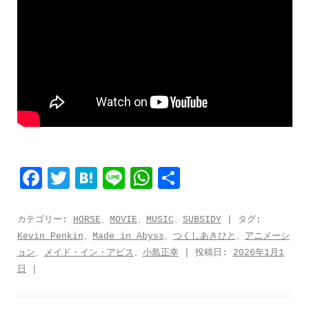
F
T
H
L
W
共
a
w
a
i
h
有
c
i
t
n
a
カテゴリー:
HORSE
、
MOVIE
、
MUSIC
、
SUBSIDY
| タグ:
Kevin Penkin
、
Made in Abyss
、
つくしあきひと
、
アニメーシ
e
t
e
e
t
ョン
、
メイド・イン・アビス
、
小島正幸
| 投稿日:
2026年1月1
b
t
n
s
日
|
o
e
a
A