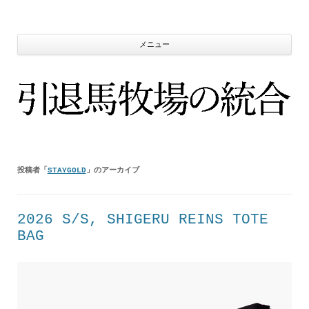
コ
ン
テ
ン
ツ
メニュー
へ
ス
キ
ッ
プ
投稿者「
STAYGOLD
」のアーカイブ
2026 S/S, SHIGERU REINS TOTE
BAG