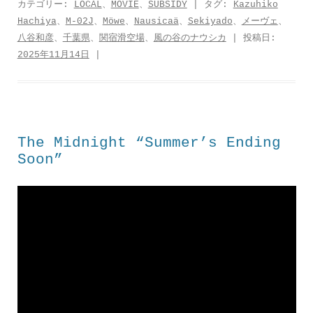
c
i
t
n
a
カテゴリー:
LOCAL
、
MOVIE
、
SUBSIDY
| タグ:
Kazuhiko
Hachiya
、
M-02J
、
Möwe
、
Nausicaä
、
Sekiyado
、
メーヴェ
、
e
t
e
e
t
八谷和彦
、
千葉県
、
関宿滑空場
、
風の谷のナウシカ
| 投稿日:
b
t
n
s
2025年11月14日
|
o
e
a
A
o
r
p
k
p
The Midnight “Summer’s Ending
Soon”