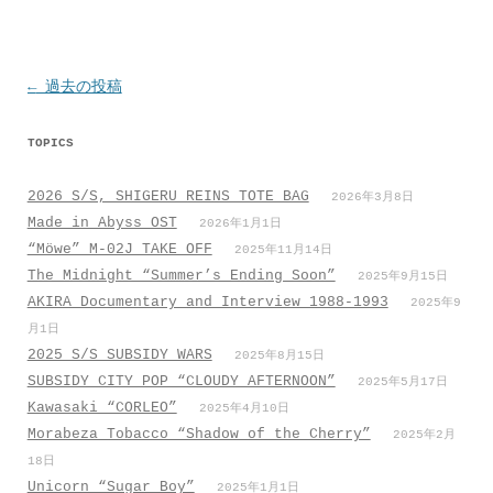
k
p
投
←
過去の投稿
稿
TOPICS
ナ
ビ
2026 S/S, SHIGERU REINS TOTE BAG
2026年3月8日
ゲ
Made in Abyss OST
2026年1月1日
ー
“Möwe” M-02J TAKE OFF
2025年11月14日
シ
The Midnight “Summer’s Ending Soon”
2025年9月15日
AKIRA Documentary and Interview 1988-1993
ョ
2025年9
月1日
ン
2025 S/S SUBSIDY WARS
2025年8月15日
SUBSIDY CITY POP “CLOUDY AFTERNOON”
2025年5月17日
Kawasaki “CORLEO”
2025年4月10日
Morabeza Tobacco “Shadow of the Cherry”
2025年2月
18日
Unicorn “Sugar Boy”
2025年1月1日