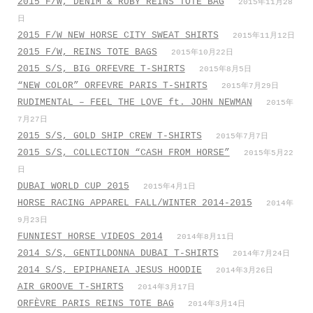
2015 F/W, DENIM & RUBY REINS TOTE BAG
2015年11月28
日
2015 F/W NEW HORSE CITY SWEAT SHIRTS
2015年11月12日
2015 F/W, REINS TOTE BAGS
2015年10月22日
2015 S/S, BIG ORFEVRE T-SHIRTS
2015年8月5日
“NEW COLOR” ORFEVRE PARIS T-SHIRTS
2015年7月29日
RUDIMENTAL – FEEL THE LOVE ft. JOHN NEWMAN
2015年
7月27日
2015 S/S, GOLD SHIP CREW T-SHIRTS
2015年7月7日
2015 S/S, COLLECTION “CASH FROM HORSE”
2015年5月22
日
DUBAI WORLD CUP 2015
2015年4月1日
HORSE RACING APPAREL FALL/WINTER 2014-2015
2014年
9月23日
FUNNIEST HORSE VIDEOS 2014
2014年8月11日
2014 S/S, GENTILDONNA DUBAI T-SHIRTS
2014年7月24日
2014 S/S, EPIPHANEIA JESUS HOODIE
2014年3月26日
AIR GROOVE T-SHIRTS
2014年3月17日
ORFÈVRE PARIS REINS TOTE BAG
2014年3月14日