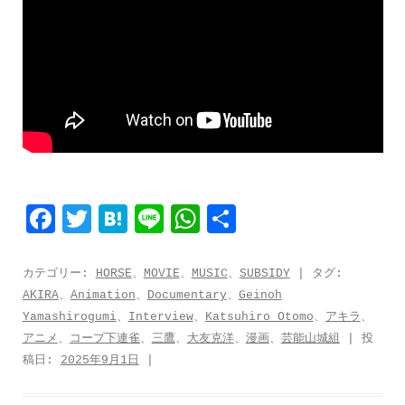
F
T
H
L
W
共
a
w
a
i
h
有
c
i
t
n
a
カテゴリー:
HORSE
、
MOVIE
、
MUSIC
、
SUBSIDY
| タグ:
AKIRA
、
Animation
、
Documentary
、
Geinoh
e
t
e
e
t
Yamashirogumi
、
Interview
、
Katsuhiro Otomo
、
アキラ
、
b
t
n
s
アニメ
、
コープ下連雀
、
三鷹
、
大友克洋
、
漫画
、
芸能山城組
| 投
o
e
a
A
稿日:
2025年9月1日
|
o
r
p