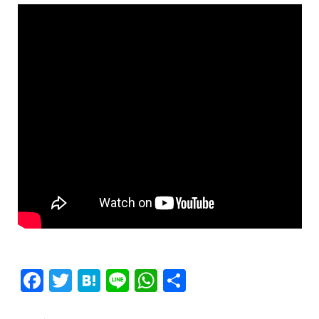
F
T
H
L
W
共
a
w
a
i
h
有