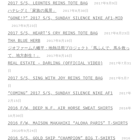
2017 S/S, LEONTES REINS TOTE BAG
2017年9月9日
ハナレグミ「家族の風景」
2017年8月30日
“GONE!?” 2017 S/S, SUNDAY SILENCE NIKE AF1-MID
2017年8月23日
2017 S/S, HEART’S CRY REINS TOTE BAG
2017年8月23日
THA BLUE HERB
2017年8月19日
ジオファーム八幡平：地熱活用プロジェクト「馬ふんで、馬を救っ
て、地方創生！」
2017年8月16日
REAL ESTATE – DARLING (OFFICIAL VIDEO)
2017年7月31
日
2017 S/S, SING WITH JOY REINS TOTE BAG
2017年5月7
日
“COMING” 2017 S/S, SUNDAY SILENCE NIKE AF1
2017年
2月15日
2016 F/W, DEEP N.F. AIR HORSE SWEAT SHIRTS
2016年
10月30日
2016 F/W, MAISON MAKAHIKI “ALOHA PARIS” T-SHIRTS
2016年9月24日
2016 S/S, GOLD SHIP “CHAMPION” BIG T-SHIRTS
2016