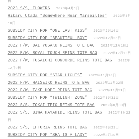
日
2023 S/S, FLOWERS
2023年4月1日
Hikaru Utada “Somewhere Near Marseilles”
2023年3月
18日
SUBSIDY CITY POP “ONE LAST KISS”
2023年2月14日
SUBSIDY CITY POP “BEAUTIFUL BOY”
2022年12月25日
2022 F/W, DAI YUSAKU REINS TOTE BAG
2022年12月18日
2022 F/W, ROYAL TOUCH REINS TOTE BAG
2022年12月12日
2022 F/W, FUSAICHI CONCORDE REINS TOTE BAG
2022年
12月9日
SUBSIDY CITY POP “STAR LIGHTS”
2022年11月26日
2022 F/W, HAISEIKO REINS TOTE BAG
2022年11月22日
2022 F/W, TAKE HOPE REINS TOTE BAG
2022年11月21日
SUBSIDY CITY POP “TWILIGHT ZONE”
2022年8月31日
2022 S/S, TOKAI TEIO REINS TOTE BAG
2022年8月30日
2022 S/S, BIWA HAYAHIDE REINS TOTE BAG
2022年8月22
日
2022 S/S, EFFORIA REINS TOTE BAG
2022年8月21日
SUBSIDY CITY POP “SEA IS A LADY”
2022年8月10日