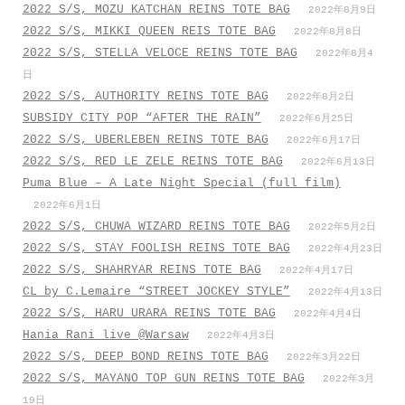
2022 S/S, MOZU KATCHAN REINS TOTE BAG
2022年8月9日
2022 S/S, MIKKI QUEEN REIS TOTE BAG
2022年8月8日
2022 S/S, STELLA VELOCE REINS TOTE BAG
2022年8月4
日
2022 S/S, AUTHORITY REINS TOTE BAG
2022年8月2日
SUBSIDY CITY POP “AFTER THE RAIN”
2022年6月25日
2022 S/S, UBERLEBEN REINS TOTE BAG
2022年6月17日
2022 S/S, RED LE ZELE REINS TOTE BAG
2022年6月13日
Puma Blue – A Late Night Special (full film)
2022年6月1日
2022 S/S, CHUWA WIZARD REINS TOTE BAG
2022年5月2日
2022 S/S, STAY FOOLISH REINS TOTE BAG
2022年4月23日
2022 S/S, SHAHRYAR REINS TOTE BAG
2022年4月17日
CL by C.Lemaire “STREET JOCKEY STYLE”
2022年4月13日
2022 S/S, HARU URARA REINS TOTE BAG
2022年4月4日
Hania Rani live @Warsaw
2022年4月3日
2022 S/S, DEEP BOND REINS TOTE BAG
2022年3月22日
2022 S/S, MAYANO TOP GUN REINS TOTE BAG
2022年3月
19日