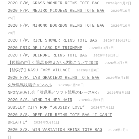
2020 F/W, GRASS WONDER REINS TOTE BAG
2020年11月7日
2020 F/W, MEJIRO McQUEEN REINS TOTE BAG
2020年10月
25日
2020 F/W, MIHONO BOURBON REINS TOTE BAG
2020年10月
23日
2020 F/W, RICE SHOWER REINS TOTE BAG
2020年10月17日
2020 PRIX DE L’ARC DE TRIOMPHE
2020年10月7日
2020 F/W, DEIRDRE REINS TOTE BAG
2020年9月18日
【現場の声】引退馬を救えない現状について2020
2020年9月7日
【紗栄子】NASU FARM VILLAGE
2020年9月6日
2020 F/W, LYS GRACIEUX REINS TOTE BAG
2020年9月1日
久米島馬牧場チャンネル
2020年8月18日
NPOなみあし会「引退馬とソフト競馬のレースVR」
2020年8月3日
2020 S/S, WIND IN HER HAIR
2020年7月31日
SUBSIDY CITY POP “SUBSIDY LOVE”
2020年7月1日
2020 S/S, DEEP AIR REINS TOTE BAG “I CAN’T
BREATHE”
2020年5月31日
2020 S/S, WIN VARIATION REINS TOTE BAG
2020年2月1
日