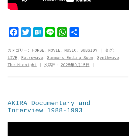
F
T
H
L
W
共
a
w
a
i
h
有
c
i
t
n
a
カテゴリー:
HORSE
、
MOVIE
、
MUSIC
、
SUBSIDY
| タグ:
LIVE
、
Retrowave
、
Summers Ending Soon
、
Synthwave
、
e
t
e
e
t
The Midnight
| 投稿日:
2025年9月15日
|
b
t
n
s
o
e
a
A
o
r
p
k
p
AKIRA Documentary and
Interview 1988-1993