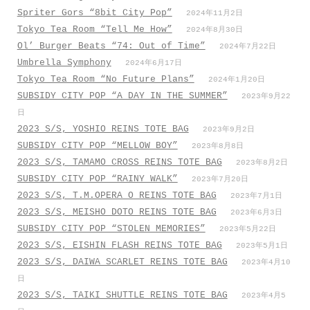
Spriter Gors “8bit City Pop”
2024年11月2日
Tokyo Tea Room “Tell Me How”
2024年8月30日
Ol’ Burger Beats “74: Out of Time”
2024年7月22日
Umbrella Symphony
2024年6月17日
Tokyo Tea Room “No Future Plans”
2024年1月20日
SUBSIDY CITY POP “A DAY IN THE SUMMER”
2023年9月22
日
2023 S/S, YOSHIO REINS TOTE BAG
2023年9月2日
SUBSIDY CITY POP “MELLOW BOY”
2023年8月8日
2023 S/S, TAMAMO CROSS REINS TOTE BAG
2023年8月2日
SUBSIDY CITY POP “RAINY WALK”
2023年7月20日
2023 S/S, T.M.OPERA O REINS TOTE BAG
2023年7月1日
2023 S/S, MEISHO DOTO REINS TOTE BAG
2023年6月3日
SUBSIDY CITY POP “STOLEN MEMORIES”
2023年5月22日
2023 S/S, EISHIN FLASH REINS TOTE BAG
2023年5月1日
2023 S/S, DAIWA SCARLET REINS TOTE BAG
2023年4月10
日
2023 S/S, TAIKI SHUTTLE REINS TOTE BAG
2023年4月5