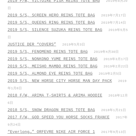
2019 F/W, VICTOIRE PISA REINS TOTE BAG
2019年8月20
日
2019 S/S, SCREEN HERO REINS TOTE BAG
2019年7月17日
2019 S/S, QUEENS RING REINS TOTE BAG
2019年7月14日
2019 S/S, SILENCE SUZUKA REINS TOTE BAG
2019年5月5
日
JUSTICE DER “COVERS”
2019年5月3日
2019 S/S, FENOMENO REINS TOTE BAG
2019年4月30日
2019 S/S, NONKONO YUME REINS TOTE BAG
2019年3月17日
2019 S/S, MEISHO MAMBO REINS TOTE BAG
2019年2月22日
2019 S/S, ALMOND EYE REINS TOTE BAG
2019年2月5日
2019 S/S, NEW HORSE CITY HORSE MAN DAY PACK
2019
年1月8日
2018 F/W, ARIMA T-SHIRTS & ARIMA HOODIE
2018年12月
6日
2018 S/S, SNOW DRAGON REINS TOTE BAG
2018年1月21日
2017 F/W, GOD SPEED YOU HORSE SOCKS FRANCE
2017年
9月24日
“Everlong…” ORFEVRE NIKE AIR FORCE 1
2017年9月13日