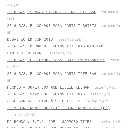
年6月15日
2016 S/S, SUNDAY SILENCE REINS TOTE BAG
2016年6月
12日
2016 S/S, EL CONDOR PASA PARIS T-SHIRTS
2016年5月4
日
DUBAI WORLD CUP 2016
2016年3月28日
2016 S/S, DURAMENTE REINS TOTE BAG MAD MAX
LIMITED EDITION.
2016年3月16日
2016 S/S, EL CONDOR PASA PARIS SWEAT SHIRTS
2016
年2月4日
2016 S/S, EL CONDOR PASA PARIS TOTE BAG
2016年2月4
日
HERMÉS – SUPER SOX AND LILLIE KEENAN
2016年1月6日
2016 S/S, STAY GOLD REINS TOTE BAG
2016年1月2日
JOSÉ GONZÁLEZ LIVE @ SZIGET 2015
2015年12月27日
2015 HONG KONG CUP (G1) / HONG KONG MILE (G1)
2015年12月16日
DJ HONDA x B.I.G. JOE – SAPPORO TIMES
2015年12月5日