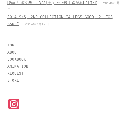
映画『 祭の馬 』3/8(土) 〜上映中＠渋谷UPLINK
2014年3月8
日
2014 S/S, 2ND COLLECTION “4 LEGS GOOD, 2 LEGS
BAD.”
2014年2月17日
TOP
ABOUT
LOOKBOOK
ANIMATION
REQUEST
STORE
I
n
s