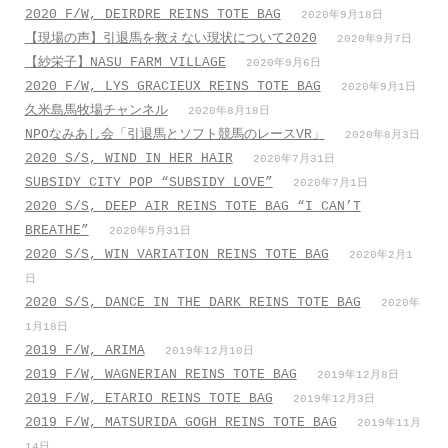
2020 F/W, DEIRDRE REINS TOTE BAG
2020年9月18日
【現場の声】引退馬を救えない現状について2020
2020年9月7日
【紗栄子】NASU FARM VILLAGE
2020年9月6日
2020 F/W, LYS GRACIEUX REINS TOTE BAG
2020年9月1日
久米島馬牧場チャンネル
2020年8月18日
NPOなみあし会「引退馬とソフト競馬のレースVR」
2020年8月3日
2020 S/S, WIND IN HER HAIR
2020年7月31日
SUBSIDY CITY POP “SUBSIDY LOVE”
2020年7月1日
2020 S/S, DEEP AIR REINS TOTE BAG “I CAN’T
BREATHE”
2020年5月31日
2020 S/S, WIN VARIATION REINS TOTE BAG
2020年2月1
日
2020 S/S, DANCE IN THE DARK REINS TOTE BAG
2020年
1月18日
2019 F/W, ARIMA
2019年12月10日
2019 F/W, WAGNERIAN REINS TOTE BAG
2019年12月8日
2019 F/W, ETARIO REINS TOTE BAG
2019年12月3日
2019 F/W, MATSURIDA GOGH REINS TOTE BAG
2019年11月
14日