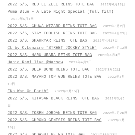
2022 S/S, RED LE ZELE REINS TOTE BAG
2022年6月13日
Puma Blue – A Late Night Special (full film)
2022年6月1日
2022 S/S, CHUWA WIZARD REINS TOTE BAG
2022年5月2日
2022 S/S, STAY FOOLISH REINS TOTE BAG
2022年4月23日
2022 S/S, SHAHRYAR REINS TOTE BAG
2022年4月17日
CL by C.Lemaire “STREET JOCKEY STYLE”
2022年4月13日
2022 S/S, HARU URARA REINS TOTE BAG
2022年4月4日
Hania Rani live @Warsaw
2022年4月3日
2022 S/S, DEEP BOND REINS TOTE BAG
2022年3月22日
2022 S/S, MAYANO TOP GUN REINS TOTE BAG
2022年3月
19日
“No War On Earth”
2022年3月15日
2022 S/S, KITASAN BLACK REINS TOTE BAG
2022年3月5
日
2022 S/S, TOSEN JORDAN REINS TOTE BAG
2022年2月20日
2022 S/S, CHRONO GENESIS REINS TOTE BAG
2022年2月
10日
2022 S/S, SODASHI REINS TOTE BAG
2021年10月22日