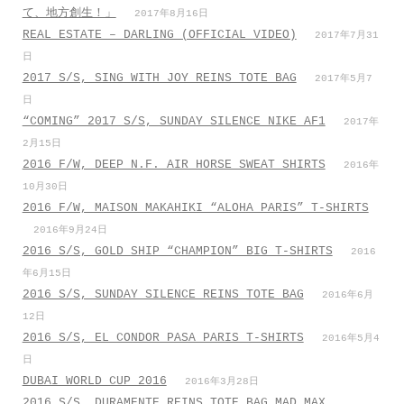
て、地方創生！」
2017年8月16日
REAL ESTATE – DARLING (OFFICIAL VIDEO)
2017年7月31
日
2017 S/S, SING WITH JOY REINS TOTE BAG
2017年5月7
日
“COMING” 2017 S/S, SUNDAY SILENCE NIKE AF1
2017年
2月15日
2016 F/W, DEEP N.F. AIR HORSE SWEAT SHIRTS
2016年
10月30日
2016 F/W, MAISON MAKAHIKI “ALOHA PARIS” T-SHIRTS
2016年9月24日
2016 S/S, GOLD SHIP “CHAMPION” BIG T-SHIRTS
2016
年6月15日
2016 S/S, SUNDAY SILENCE REINS TOTE BAG
2016年6月
12日
2016 S/S, EL CONDOR PASA PARIS T-SHIRTS
2016年5月4
日
DUBAI WORLD CUP 2016
2016年3月28日
2016 S/S, DURAMENTE REINS TOTE BAG MAD MAX