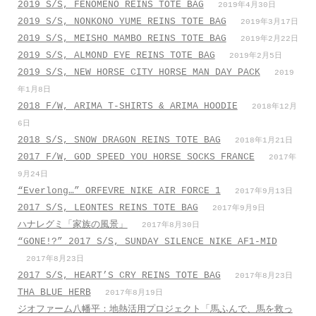
2019 S/S, FENOMENO REINS TOTE BAG
2019年4月30日
2019 S/S, NONKONO YUME REINS TOTE BAG
2019年3月17日
2019 S/S, MEISHO MAMBO REINS TOTE BAG
2019年2月22日
2019 S/S, ALMOND EYE REINS TOTE BAG
2019年2月5日
2019 S/S, NEW HORSE CITY HORSE MAN DAY PACK
2019
年1月8日
2018 F/W, ARIMA T-SHIRTS & ARIMA HOODIE
2018年12月
6日
2018 S/S, SNOW DRAGON REINS TOTE BAG
2018年1月21日
2017 F/W, GOD SPEED YOU HORSE SOCKS FRANCE
2017年
9月24日
“Everlong…” ORFEVRE NIKE AIR FORCE 1
2017年9月13日
2017 S/S, LEONTES REINS TOTE BAG
2017年9月9日
ハナレグミ「家族の風景」
2017年8月30日
“GONE!?” 2017 S/S, SUNDAY SILENCE NIKE AF1-MID
2017年8月23日
2017 S/S, HEART’S CRY REINS TOTE BAG
2017年8月23日
THA BLUE HERB
2017年8月19日
ジオファーム八幡平：地熱活用プロジェクト「馬ふんで、馬を救っ