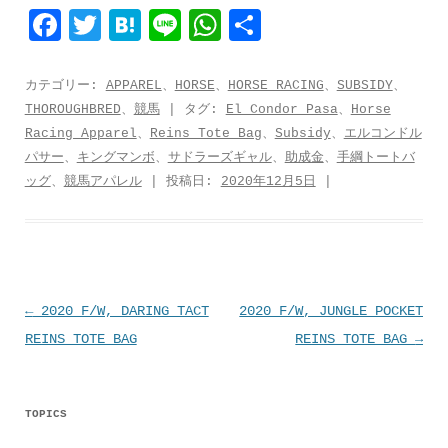
F
T
H
L
W
共
a
w
a
i
h
有
c
i
t
n
a
カテゴリー:
APPAREL
、
HORSE
、
HORSE RACING
、
SUBSIDY
、
THOROUGHBRED
、
競馬
| タグ:
El Condor Pasa
、
Horse
e
t
e
e
t
Racing Apparel
、
Reins Tote Bag
、
Subsidy
、
エルコンドル
b
t
n
s
パサー
、
キングマンボ
、
サドラーズギャル
、
助成金
、
手綱トートバ
o
e
a
A
ッグ
、
競馬アパレル
| 投稿日:
2020年12月5日
|
o
r
p
k
p
投
←
2020 F/W, DARING TACT
2020 F/W, JUNGLE POCKET
稿
REINS TOTE BAG
REINS TOTE BAG
→
ナ
ビ
TOPICS
ゲ