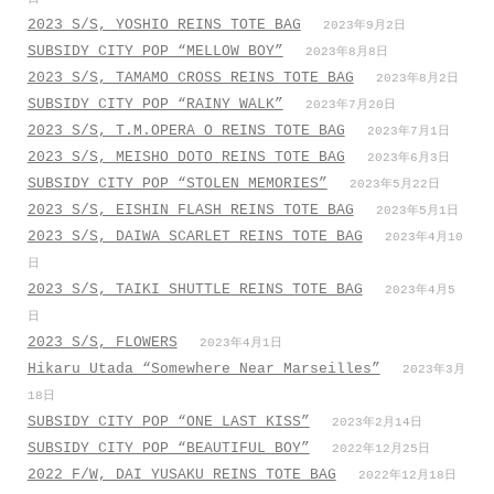
2023 S/S, YOSHIO REINS TOTE BAG
2023年9月2日
SUBSIDY CITY POP “MELLOW BOY”
2023年8月8日
2023 S/S, TAMAMO CROSS REINS TOTE BAG
2023年8月2日
SUBSIDY CITY POP “RAINY WALK”
2023年7月20日
2023 S/S, T.M.OPERA O REINS TOTE BAG
2023年7月1日
2023 S/S, MEISHO DOTO REINS TOTE BAG
2023年6月3日
SUBSIDY CITY POP “STOLEN MEMORIES”
2023年5月22日
2023 S/S, EISHIN FLASH REINS TOTE BAG
2023年5月1日
2023 S/S, DAIWA SCARLET REINS TOTE BAG
2023年4月10
日
2023 S/S, TAIKI SHUTTLE REINS TOTE BAG
2023年4月5
日
2023 S/S, FLOWERS
2023年4月1日
Hikaru Utada “Somewhere Near Marseilles”
2023年3月
18日
SUBSIDY CITY POP “ONE LAST KISS”
2023年2月14日
SUBSIDY CITY POP “BEAUTIFUL BOY”
2022年12月25日
2022 F/W, DAI YUSAKU REINS TOTE BAG
2022年12月18日