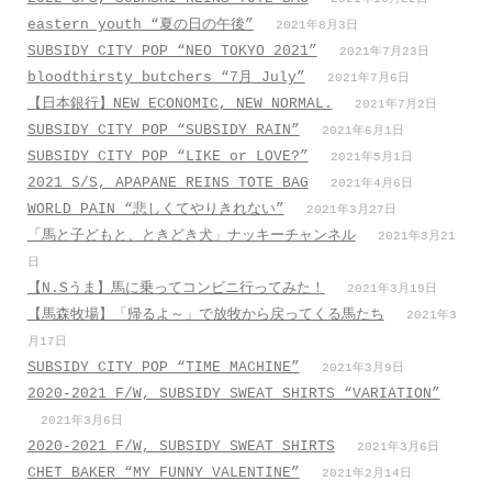
eastern youth “夏の日の午後”
2021年8月3日
SUBSIDY CITY POP “NEO TOKYO 2021”
2021年7月23日
bloodthirsty butchers “7月_July”
2021年7月6日
【日本銀行】NEW ECONOMIC, NEW NORMAL.
2021年7月2日
SUBSIDY CITY POP “SUBSIDY RAIN”
2021年6月1日
SUBSIDY CITY POP “LIKE or LOVE?”
2021年5月1日
2021 S/S, APAPANE REINS TOTE BAG
2021年4月6日
WORLD PAIN “悲しくてやりきれない”
2021年3月27日
「馬と子どもと、ときどき犬」ナッキーチャンネル
2021年3月21
日
【N.Sうま】馬に乗ってコンビニ行ってみた！
2021年3月19日
【馬森牧場】「帰るよ～」で放牧から戻ってくる馬たち
2021年3
月17日
SUBSIDY CITY POP “TIME MACHINE”
2021年3月9日
2020-2021 F/W, SUBSIDY SWEAT SHIRTS “VARIATION”
2021年3月6日
2020-2021 F/W, SUBSIDY SWEAT SHIRTS
2021年3月6日
CHET BAKER “MY FUNNY VALENTINE”
2021年2月14日