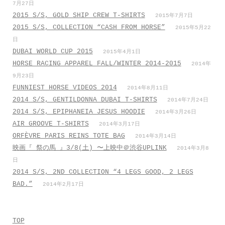
7月27日
2015 S/S, GOLD SHIP CREW T-SHIRTS
2015年7月7日
2015 S/S, COLLECTION “CASH FROM HORSE”
2015年5月22
日
DUBAI WORLD CUP 2015
2015年4月1日
HORSE RACING APPAREL FALL/WINTER 2014-2015
2014年
9月23日
FUNNIEST HORSE VIDEOS 2014
2014年8月11日
2014 S/S, GENTILDONNA DUBAI T-SHIRTS
2014年7月24日
2014 S/S, EPIPHANEIA JESUS HOODIE
2014年3月26日
AIR GROOVE T-SHIRTS
2014年3月17日
ORFÈVRE PARIS REINS TOTE BAG
2014年3月14日
映画『 祭の馬 』3/8(土) 〜上映中＠渋谷UPLINK
2014年3月8
日
2014 S/S, 2ND COLLECTION “4 LEGS GOOD, 2 LEGS
BAD.”
2014年2月17日
TOP