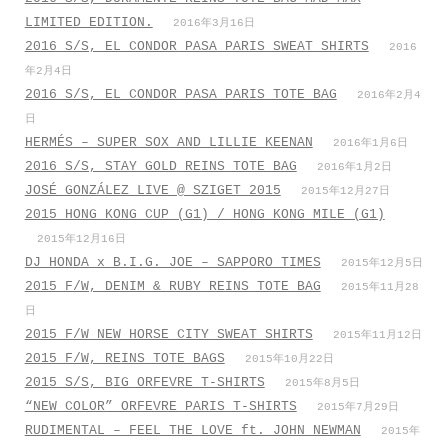
LIMITED EDITION.
2016年3月16日
2016 S/S, EL CONDOR PASA PARIS SWEAT SHIRTS
2016
年2月4日
2016 S/S, EL CONDOR PASA PARIS TOTE BAG
2016年2月4
日
HERMÉS – SUPER SOX AND LILLIE KEENAN
2016年1月6日
2016 S/S, STAY GOLD REINS TOTE BAG
2016年1月2日
JOSÉ GONZÁLEZ LIVE @ SZIGET 2015
2015年12月27日
2015 HONG KONG CUP (G1) / HONG KONG MILE (G1)
2015年12月16日
DJ HONDA x B.I.G. JOE – SAPPORO TIMES
2015年12月5日
2015 F/W, DENIM & RUBY REINS TOTE BAG
2015年11月28
日
2015 F/W NEW HORSE CITY SWEAT SHIRTS
2015年11月12日
2015 F/W, REINS TOTE BAGS
2015年10月22日
2015 S/S, BIG ORFEVRE T-SHIRTS
2015年8月5日
“NEW COLOR” ORFEVRE PARIS T-SHIRTS
2015年7月29日
RUDIMENTAL – FEEL THE LOVE ft. JOHN NEWMAN
2015年