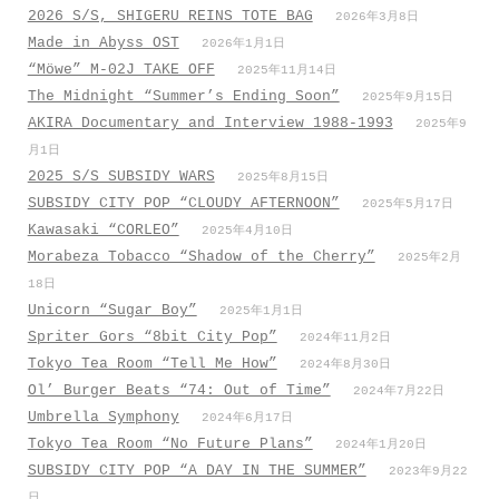
ー
2026 S/S, SHIGERU REINS TOTE BAG
2026年3月8日
シ
Made in Abyss OST
2026年1月1日
ョ
“Möwe” M-02J TAKE OFF
2025年11月14日
ン
The Midnight “Summer’s Ending Soon”
2025年9月15日
AKIRA Documentary and Interview 1988-1993
2025年9
月1日
2025 S/S SUBSIDY WARS
2025年8月15日
SUBSIDY CITY POP “CLOUDY AFTERNOON”
2025年5月17日
Kawasaki “CORLEO”
2025年4月10日
Morabeza Tobacco “Shadow of the Cherry”
2025年2月
18日
Unicorn “Sugar Boy”
2025年1月1日
Spriter Gors “8bit City Pop”
2024年11月2日
Tokyo Tea Room “Tell Me How”
2024年8月30日
Ol’ Burger Beats “74: Out of Time”
2024年7月22日
Umbrella Symphony
2024年6月17日
Tokyo Tea Room “No Future Plans”
2024年1月20日
SUBSIDY CITY POP “A DAY IN THE SUMMER”
2023年9月22
日