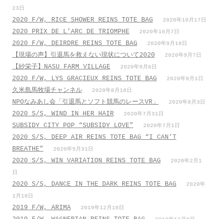
23日
2020 F/W, RICE SHOWER REINS TOTE BAG
2020年10月17日
2020 PRIX DE L’ARC DE TRIOMPHE
2020年10月7日
2020 F/W, DEIRDRE REINS TOTE BAG
2020年9月18日
【現場の声】引退馬を救えない現状について2020
2020年9月7日
【紗栄子】NASU FARM VILLAGE
2020年9月6日
2020 F/W, LYS GRACIEUX REINS TOTE BAG
2020年9月1日
久米島馬牧場チャンネル
2020年8月18日
NPOなみあし会「引退馬とソフト競馬のレースVR」
2020年8月3日
2020 S/S, WIND IN HER HAIR
2020年7月31日
SUBSIDY CITY POP “SUBSIDY LOVE”
2020年7月1日
2020 S/S, DEEP AIR REINS TOTE BAG “I CAN’T
BREATHE”
2020年5月31日
2020 S/S, WIN VARIATION REINS TOTE BAG
2020年2月1
日
2020 S/S, DANCE IN THE DARK REINS TOTE BAG
2020年
1月18日
2019 F/W, ARIMA
2019年12月10日