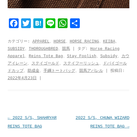
F
T
H
L
W
共
a
w
a
i
h
有
c
i
t
n
a
カテゴリー:
APPAREL
、
HORSE
、
HORSE RACING
、
KEIBA
、
SUBSIDY
、
THOROUGHBRED
、
競馬
| タグ:
Horse Racing
e
t
e
e
t
Apparel
、
Reins Tote Bag
、
Stay Foolish
、
Subsidy
、
カウ
b
t
n
s
アイレーン
、
ステイゴールド
、
ステイフーリッシュ
、
ドバイゴール
o
e
a
A
ドカップ
、
助成金
、
手綱トートバッグ
、
競馬アパレル
| 投稿日:
2022年4月23日
|
o
r
p
k
p
投
←
2022 S/S, SHAHRYAR
2022 S/S, CHUWA WIZARD
稿
REINS TOTE BAG
REINS TOTE BAG
→
ナ