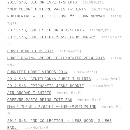
2015 S/S, BIG ORFEVRE T-SHIRTS
2015年8月5日
“NEW COLOR” ORFEVRE PARIS T-SHIRTS
2015年7月29日
RUDIMENTAL – FEEL THE LOVE ft. JOHN NEWMAN
2015年
7月27日
2015 S/S, GOLD SHIP CREW T-SHIRTS
2015年7月7日
2015 S/S, COLLECTION “CASH FROM HORSE”
2015年5月22
日
DUBAI WORLD CUP 2015
2015年4月1日
HORSE RACING APPAREL FALL/WINTER 2014-2015
2014年
9月23日
FUNNIEST HORSE VIDEOS 2014
2014年8月11日
2014 S/S, GENTILDONNA DUBAI T-SHIRTS
2014年7月24日
2014 S/S, EPIPHANEIA JESUS HOODIE
2014年3月26日
AIR GROOVE T-SHIRTS
2014年3月17日
ORFÈVRE PARIS REINS TOTE BAG
2014年3月14日
映画『 祭の馬 』3/8(土) 〜上映中＠渋谷UPLINK
2014年3月8
日
2014 S/S, 2ND COLLECTION “4 LEGS GOOD, 2 LEGS
BAD.”
2014年2月17日