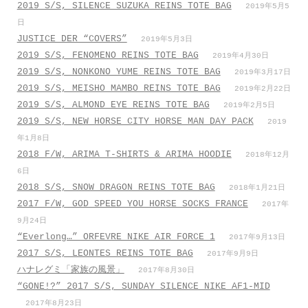
2019 S/S, SILENCE SUZUKA REINS TOTE BAG
2019年5月5
日
JUSTICE DER “COVERS”
2019年5月3日
2019 S/S, FENOMENO REINS TOTE BAG
2019年4月30日
2019 S/S, NONKONO YUME REINS TOTE BAG
2019年3月17日
2019 S/S, MEISHO MAMBO REINS TOTE BAG
2019年2月22日
2019 S/S, ALMOND EYE REINS TOTE BAG
2019年2月5日
2019 S/S, NEW HORSE CITY HORSE MAN DAY PACK
2019
年1月8日
2018 F/W, ARIMA T-SHIRTS & ARIMA HOODIE
2018年12月
6日
2018 S/S, SNOW DRAGON REINS TOTE BAG
2018年1月21日
2017 F/W, GOD SPEED YOU HORSE SOCKS FRANCE
2017年
9月24日
“Everlong…” ORFEVRE NIKE AIR FORCE 1
2017年9月13日
2017 S/S, LEONTES REINS TOTE BAG
2017年9月9日
ハナレグミ「家族の風景」
2017年8月30日
“GONE!?” 2017 S/S, SUNDAY SILENCE NIKE AF1-MID
2017年8月23日