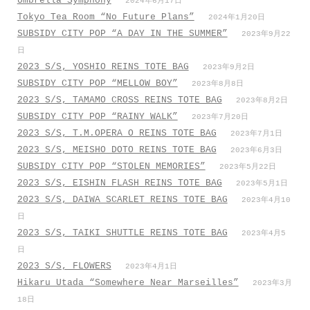
Umbrella Symphony
2024年6月17日
Tokyo Tea Room “No Future Plans”
2024年1月20日
SUBSIDY CITY POP “A DAY IN THE SUMMER”
2023年9月22
日
2023 S/S, YOSHIO REINS TOTE BAG
2023年9月2日
SUBSIDY CITY POP “MELLOW BOY”
2023年8月8日
2023 S/S, TAMAMO CROSS REINS TOTE BAG
2023年8月2日
SUBSIDY CITY POP “RAINY WALK”
2023年7月20日
2023 S/S, T.M.OPERA O REINS TOTE BAG
2023年7月1日
2023 S/S, MEISHO DOTO REINS TOTE BAG
2023年6月3日
SUBSIDY CITY POP “STOLEN MEMORIES”
2023年5月22日
2023 S/S, EISHIN FLASH REINS TOTE BAG
2023年5月1日
2023 S/S, DAIWA SCARLET REINS TOTE BAG
2023年4月10
日
2023 S/S, TAIKI SHUTTLE REINS TOTE BAG
2023年4月5
日
2023 S/S, FLOWERS
2023年4月1日
Hikaru Utada “Somewhere Near Marseilles”
2023年3月
18日