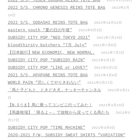
2022 S/S, TOSEN JORDAN REINS TOTE BAG
2022年2月20日
2022 S/S, CHRONO GENESIS REINS TOTE BAG
2022年2月
10日
2022 S/S, SODASHI REINS TOTE BAG
2021年10月22日
eastern youth “夏の日の午後”
2021年8月3日
SUBSIDY CITY POP “NEO TOKYO 2021”
2021年7月23日
bloodthirsty butchers “7月_July”
2021年7月6日
【日本銀行】NEW ECONOMIC, NEW NORMAL.
2021年7月2日
SUBSIDY CITY POP “SUBSIDY RAIN”
2021年6月1日
SUBSIDY CITY POP “LIKE or LOVE?”
2021年5月1日
2021 S/S, APAPANE REINS TOTE BAG
2021年4月6日
WORLD PAIN “悲しくてやりきれない”
2021年3月27日
「馬と子どもと、ときどき犬」ナッキーチャンネル
2021年3月21
日
【N.Sうま】馬に乗ってコンビニ行ってみた！
2021年3月19日
【馬森牧場】「帰るよ～」で放牧から戻ってくる馬たち
2021年3
月17日
SUBSIDY CITY POP “TIME MACHINE”
2021年3月9日
2020-2021 F/W, SUBSIDY SWEAT SHIRTS “VARIATION”