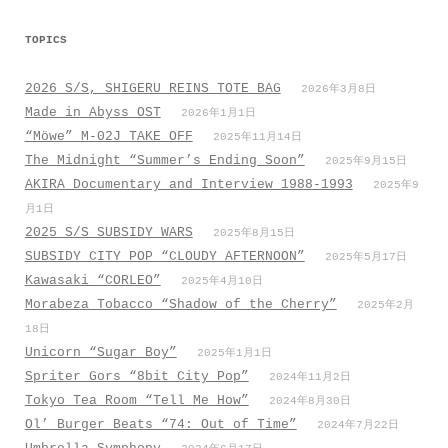
ビ
TOPICS
ゲ
ー
2026 S/S, SHIGERU REINS TOTE BAG
2026年3月8日
シ
Made in Abyss OST
2026年1月1日
ョ
“Möwe” M-02J TAKE OFF
2025年11月14日
ン
The Midnight “Summer’s Ending Soon”
2025年9月15日
AKIRA Documentary and Interview 1988-1993
2025年9
月1日
2025 S/S SUBSIDY WARS
2025年8月15日
SUBSIDY CITY POP “CLOUDY AFTERNOON”
2025年5月17日
Kawasaki “CORLEO”
2025年4月10日
Morabeza Tobacco “Shadow of the Cherry”
2025年2月
18日
Unicorn “Sugar Boy”
2025年1月1日
Spriter Gors “8bit City Pop”
2024年11月2日
Tokyo Tea Room “Tell Me How”
2024年8月30日
Ol’ Burger Beats “74: Out of Time”
2024年7月22日