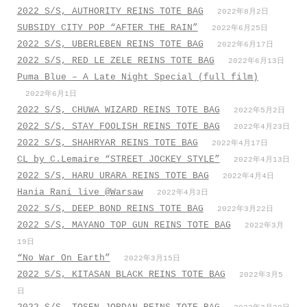
2022 S/S, AUTHORITY REINS TOTE BAG
2022年8月2日
SUBSIDY CITY POP “AFTER THE RAIN”
2022年6月25日
2022 S/S, UBERLEBEN REINS TOTE BAG
2022年6月17日
2022 S/S, RED LE ZELE REINS TOTE BAG
2022年6月13日
Puma Blue – A Late Night Special (full film)
2022年6月1日
2022 S/S, CHUWA WIZARD REINS TOTE BAG
2022年5月2日
2022 S/S, STAY FOOLISH REINS TOTE BAG
2022年4月23日
2022 S/S, SHAHRYAR REINS TOTE BAG
2022年4月17日
CL by C.Lemaire “STREET JOCKEY STYLE”
2022年4月13日
2022 S/S, HARU URARA REINS TOTE BAG
2022年4月4日
Hania Rani live @Warsaw
2022年4月3日
2022 S/S, DEEP BOND REINS TOTE BAG
2022年3月22日
2022 S/S, MAYANO TOP GUN REINS TOTE BAG
2022年3月
19日
“No War On Earth”
2022年3月15日
2022 S/S, KITASAN BLACK REINS TOTE BAG
2022年3月5
日