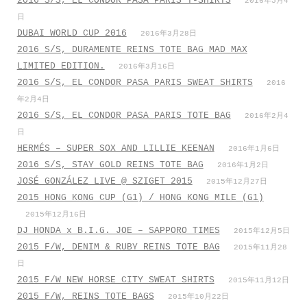
2016 S/S, EL CONDOR PASA PARIS T-SHIRTS
2016年5月4
日
DUBAI WORLD CUP 2016
2016年3月28日
2016 S/S, DURAMENTE REINS TOTE BAG MAD MAX
LIMITED EDITION.
2016年3月16日
2016 S/S, EL CONDOR PASA PARIS SWEAT SHIRTS
2016
年2月4日
2016 S/S, EL CONDOR PASA PARIS TOTE BAG
2016年2月4
日
HERMÉS – SUPER SOX AND LILLIE KEENAN
2016年1月6日
2016 S/S, STAY GOLD REINS TOTE BAG
2016年1月2日
JOSÉ GONZÁLEZ LIVE @ SZIGET 2015
2015年12月27日
2015 HONG KONG CUP (G1) / HONG KONG MILE (G1)
2015年12月16日
DJ HONDA x B.I.G. JOE – SAPPORO TIMES
2015年12月5日
2015 F/W, DENIM & RUBY REINS TOTE BAG
2015年11月28
日
2015 F/W NEW HORSE CITY SWEAT SHIRTS
2015年11月12日
2015 F/W, REINS TOTE BAGS
2015年10月22日