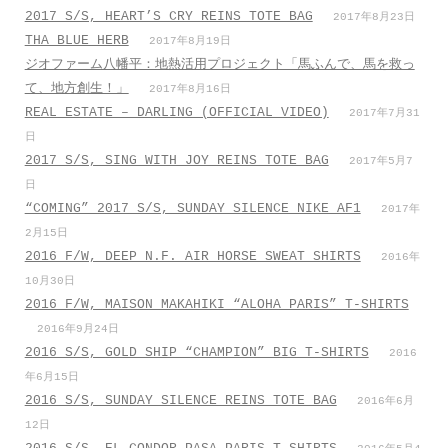
2017 S/S, HEART’S CRY REINS TOTE BAG
2017年8月23日
THA BLUE HERB
2017年8月19日
ジオファーム八幡平：地熱活用プロジェクト「馬ふんで、馬を救っ
て、地方創生！」
2017年8月16日
REAL ESTATE – DARLING (OFFICIAL VIDEO)
2017年7月31
日
2017 S/S, SING WITH JOY REINS TOTE BAG
2017年5月7
日
“COMING” 2017 S/S, SUNDAY SILENCE NIKE AF1
2017年
2月15日
2016 F/W, DEEP N.F. AIR HORSE SWEAT SHIRTS
2016年
10月30日
2016 F/W, MAISON MAKAHIKI “ALOHA PARIS” T-SHIRTS
2016年9月24日
2016 S/S, GOLD SHIP “CHAMPION” BIG T-SHIRTS
2016
年6月15日
2016 S/S, SUNDAY SILENCE REINS TOTE BAG
2016年6月
12日