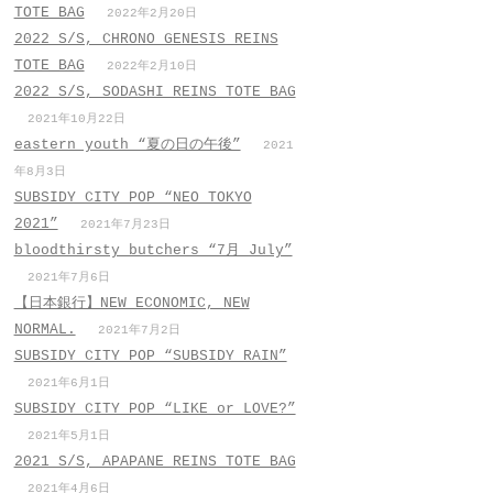
TOTE BAG
2022年2月20日
2022 S/S, CHRONO GENESIS REINS
TOTE BAG
2022年2月10日
2022 S/S, SODASHI REINS TOTE BAG
2021年10月22日
eastern youth “夏の日の午後”
2021
年8月3日
SUBSIDY CITY POP “NEO TOKYO
2021”
2021年7月23日
bloodthirsty butchers “7月_July”
2021年7月6日
【日本銀行】NEW ECONOMIC, NEW
NORMAL.
2021年7月2日
SUBSIDY CITY POP “SUBSIDY RAIN”
2021年6月1日
SUBSIDY CITY POP “LIKE or LOVE?”
2021年5月1日
2021 S/S, APAPANE REINS TOTE BAG
2021年4月6日