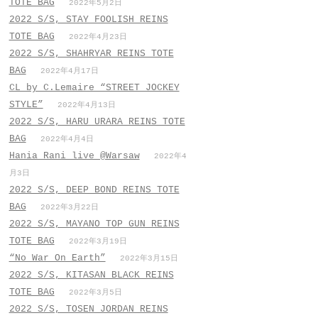
TOTE BAG
2022年5月2日
2022 S/S, STAY FOOLISH REINS
TOTE BAG
2022年4月23日
2022 S/S, SHAHRYAR REINS TOTE
BAG
2022年4月17日
CL by C.Lemaire “STREET JOCKEY
STYLE”
2022年4月13日
2022 S/S, HARU URARA REINS TOTE
BAG
2022年4月4日
Hania Rani live @Warsaw
2022年4
月3日
2022 S/S, DEEP BOND REINS TOTE
BAG
2022年3月22日
2022 S/S, MAYANO TOP GUN REINS
TOTE BAG
2022年3月19日
“No War On Earth”
2022年3月15日
2022 S/S, KITASAN BLACK REINS
TOTE BAG
2022年3月5日
2022 S/S, TOSEN JORDAN REINS