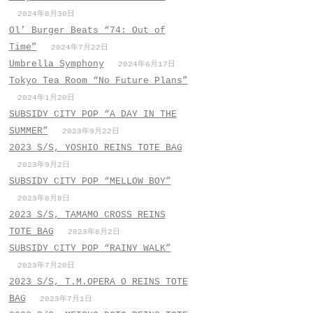
2024年8月30日
Ol’ Burger Beats “74: Out of
Time”
2024年7月22日
Umbrella Symphony
2024年6月17日
Tokyo Tea Room “No Future Plans”
2024年1月20日
SUBSIDY CITY POP “A DAY IN THE
SUMMER”
2023年9月22日
2023 S/S, YOSHIO REINS TOTE BAG
2023年9月2日
SUBSIDY CITY POP “MELLOW BOY”
2023年8月8日
2023 S/S, TAMAMO CROSS REINS
TOTE BAG
2023年8月2日
SUBSIDY CITY POP “RAINY WALK”
2023年7月20日
2023 S/S, T.M.OPERA O REINS TOTE
BAG
2023年7月1日