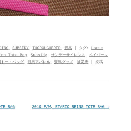
CING
、
SUBSIDY
、
THOROUGHBRED
、
競馬
| タグ:
Horse
ins Tote Bag
、
Subsidy
、
サンデーサイレンス
、
ペイパーレ
綱トートバッグ
、
競馬アパレル
、
競馬グッズ
、
被災馬
| 投稿
OTE BAG
2019 F/W, ETARIO REINS TOTE BAG
→