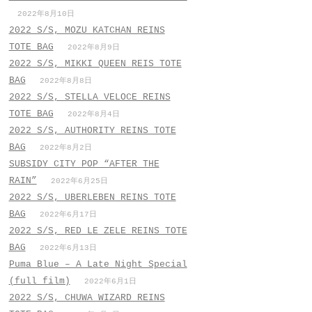
2022年8月10日
2022 S/S, MOZU KATCHAN REINS
TOTE BAG
2022年8月9日
2022 S/S, MIKKI QUEEN REIS TOTE
BAG
2022年8月8日
2022 S/S, STELLA VELOCE REINS
TOTE BAG
2022年8月4日
2022 S/S, AUTHORITY REINS TOTE
BAG
2022年8月2日
SUBSIDY CITY POP “AFTER THE
RAIN”
2022年6月25日
2022 S/S, UBERLEBEN REINS TOTE
BAG
2022年6月17日
2022 S/S, RED LE ZELE REINS TOTE
BAG
2022年6月13日
Puma Blue – A Late Night Special
(full film)
2022年6月1日
2022 S/S, CHUWA WIZARD REINS