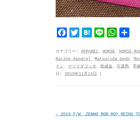
F
T
H
L
W
共
a
w
a
i
h
有
c
i
t
n
a
カテゴリー:
APPAREL
、
HORSE
、
HORSE RA
Racing Apparel
、
Matsurida Gogh
、
Re
e
t
e
e
t
イン
、
マツリダゴッホ
、
助成金
、
引退馬
、
手
b
t
n
s
日:
2019年11月14日
|
o
e
a
A
o
r
p
k
p
投
←
2019 F/W, ZENNO ROB ROY REINS T
稿
ナ