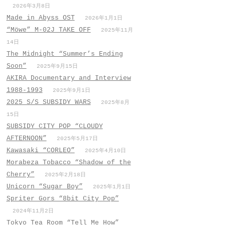
2026年3月8日
Made in Abyss OST
2026年1月1日
“Möwe” M-02J TAKE OFF
2025年11月
14日
The Midnight “Summer’s Ending
Soon”
2025年9月15日
AKIRA Documentary and Interview
1988-1993
2025年9月1日
2025 S/S SUBSIDY WARS
2025年8月
15日
SUBSIDY CITY POP “CLOUDY
AFTERNOON”
2025年5月17日
Kawasaki “CORLEO”
2025年4月10日
Morabeza Tobacco “Shadow of the
Cherry”
2025年2月18日
Unicorn “Sugar Boy”
2025年1月1日
Spriter Gors “8bit City Pop”
2024年11月2日
Tokyo Tea Room “Tell Me How”