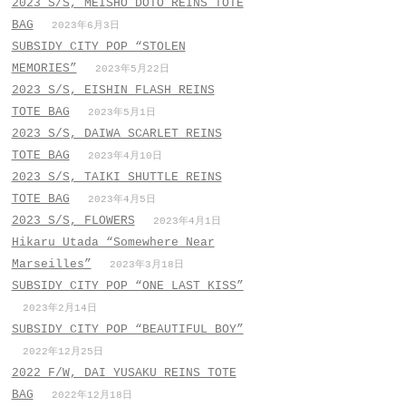
2023 S/S, MEISHO DOTO REINS TOTE
BAG
2023年6月3日
SUBSIDY CITY POP “STOLEN
MEMORIES”
2023年5月22日
2023 S/S, EISHIN FLASH REINS
TOTE BAG
2023年5月1日
2023 S/S, DAIWA SCARLET REINS
TOTE BAG
2023年4月10日
2023 S/S, TAIKI SHUTTLE REINS
TOTE BAG
2023年4月5日
2023 S/S, FLOWERS
2023年4月1日
Hikaru Utada “Somewhere Near
Marseilles”
2023年3月18日
SUBSIDY CITY POP “ONE LAST KISS”
2023年2月14日
SUBSIDY CITY POP “BEAUTIFUL BOY”
2022年12月25日
2022 F/W, DAI YUSAKU REINS TOTE
BAG
2022年12月18日