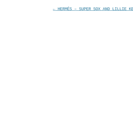
投
←
HERMÉS – SUPER SOX AND LILLIE K
稿
ナ
ビ
ゲ
ー
シ
ョ
ン