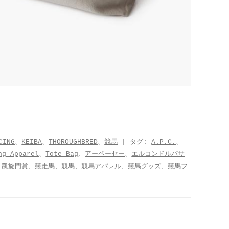
CING
、
KEIBA
、
THOROUGHBRED
、
競馬
| タグ:
A.P.C.
、
ng Apparel
、
Tote Bag
、
アーペーセー
、
エルコンドルパサ
、
凱旋門賞
、
競走馬
、
競馬
、
競馬アパレル
、
競馬グッズ
、
競馬フ