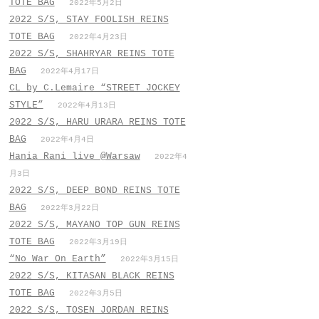
TOTE BAG
2022年5月2日
2022 S/S, STAY FOOLISH REINS
TOTE BAG
2022年4月23日
2022 S/S, SHAHRYAR REINS TOTE
BAG
2022年4月17日
CL by C.Lemaire “STREET JOCKEY
STYLE”
2022年4月13日
2022 S/S, HARU URARA REINS TOTE
BAG
2022年4月4日
Hania Rani live @Warsaw
2022年4
月3日
2022 S/S, DEEP BOND REINS TOTE
BAG
2022年3月22日
2022 S/S, MAYANO TOP GUN REINS
TOTE BAG
2022年3月19日
“No War On Earth”
2022年3月15日
2022 S/S, KITASAN BLACK REINS
TOTE BAG
2022年3月5日
2022 S/S, TOSEN JORDAN REINS