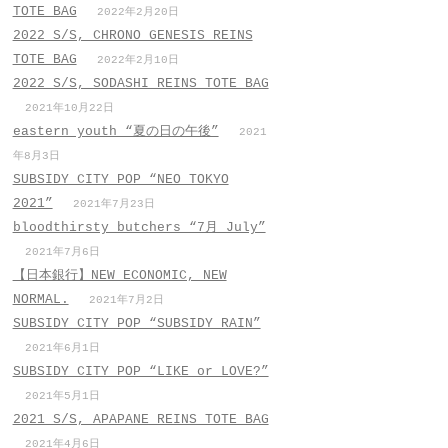
TOTE BAG
2022年2月20日
2022 S/S, CHRONO GENESIS REINS
TOTE BAG
2022年2月10日
2022 S/S, SODASHI REINS TOTE BAG
2021年10月22日
eastern youth “夏の日の午後”
2021
年8月3日
SUBSIDY CITY POP “NEO TOKYO
2021”
2021年7月23日
bloodthirsty butchers “7月_July”
2021年7月6日
【日本銀行】NEW ECONOMIC, NEW
NORMAL.
2021年7月2日
SUBSIDY CITY POP “SUBSIDY RAIN”
2021年6月1日
SUBSIDY CITY POP “LIKE or LOVE?”
2021年5月1日
2021 S/S, APAPANE REINS TOTE BAG
2021年4月6日