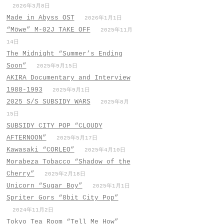
2026年3月8日
Made in Abyss OST
2026年1月1日
“Möwe” M-02J TAKE OFF
2025年11月
14日
The Midnight “Summer’s Ending
Soon”
2025年9月15日
AKIRA Documentary and Interview
1988-1993
2025年9月1日
2025 S/S SUBSIDY WARS
2025年8月
15日
SUBSIDY CITY POP “CLOUDY
AFTERNOON”
2025年5月17日
Kawasaki “CORLEO”
2025年4月10日
Morabeza Tobacco “Shadow of the
Cherry”
2025年2月18日
Unicorn “Sugar Boy”
2025年1月1日
Spriter Gors “8bit City Pop”
2024年11月2日
Tokyo Tea Room “Tell Me How”