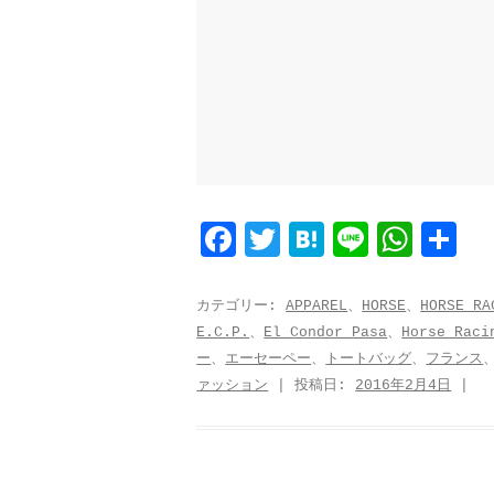
F
T
H
L
W
共
a
w
a
i
h
有
c
i
t
n
a
カテゴリー:
APPAREL
、
HORSE
、
HORSE RA
E.C.P.
、
El Condor Pasa
、
Horse Raci
e
t
e
e
t
ー
、
エーセーペー
、
トートバッグ
、
フランス
b
t
n
s
ァッション
| 投稿日:
2016年2月4日
|
o
e
a
A
o
r
p
k
p