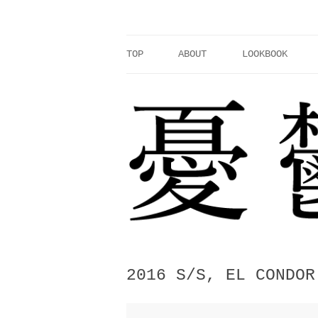
コ
ン
テ
ン
ツ
へ
TOP
ABOUT
LOOKBOOK
ス
キ
ッ
プ
2016 S/S, EL CONDOR