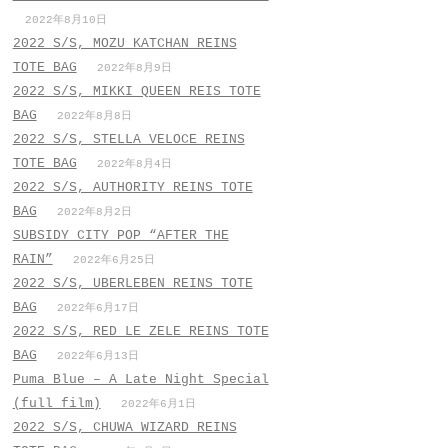
2022年8月10日
2022 S/S, MOZU KATCHAN REINS
TOTE BAG
2022年8月9日
2022 S/S, MIKKI QUEEN REIS TOTE
BAG
2022年8月8日
2022 S/S, STELLA VELOCE REINS
TOTE BAG
2022年8月4日
2022 S/S, AUTHORITY REINS TOTE
BAG
2022年8月2日
SUBSIDY CITY POP “AFTER THE
RAIN”
2022年6月25日
2022 S/S, UBERLEBEN REINS TOTE
BAG
2022年6月17日
2022 S/S, RED LE ZELE REINS TOTE
BAG
2022年6月13日
Puma Blue – A Late Night Special
(full film)
2022年6月1日
2022 S/S, CHUWA WIZARD REINS