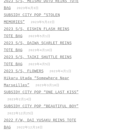
2023 S/S, MEISHO DOTO REINS TOTE
BAG
2023年6月3日
SUBSIDY CITY POP “STOLEN
MEMORIES”
2023年5月22日
2023 S/S, EISHIN FLASH REINS
TOTE BAG
2023年5月1日
2023 S/S, DAIWA SCARLET REINS
TOTE BAG
2023年4月10日
2023 S/S, TAIKI SHUTTLE REINS
TOTE BAG
2023年4月5日
2023 S/S, FLOWERS
2023年4月1日
Hikaru Utada “Somewhere Near
Marseilles”
2023年3月18日
SUBSIDY CITY POP “ONE LAST KISS”
2023年2月14日
SUBSIDY CITY POP “BEAUTIFUL BOY”
2022年12月25日
2022 F/W, DAI YUSAKU REINS TOTE
BAG
2022年12月18日