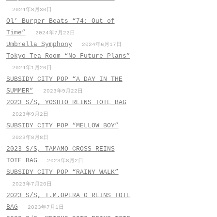
2024年8月30日
Ol’ Burger Beats “74: Out of
Time”
2024年7月22日
Umbrella Symphony
2024年6月17日
Tokyo Tea Room “No Future Plans”
2024年1月20日
SUBSIDY CITY POP “A DAY IN THE
SUMMER”
2023年9月22日
2023 S/S, YOSHIO REINS TOTE BAG
2023年9月2日
SUBSIDY CITY POP “MELLOW BOY”
2023年8月8日
2023 S/S, TAMAMO CROSS REINS
TOTE BAG
2023年8月2日
SUBSIDY CITY POP “RAINY WALK”
2023年7月20日
2023 S/S, T.M.OPERA O REINS TOTE
BAG
2023年7月1日