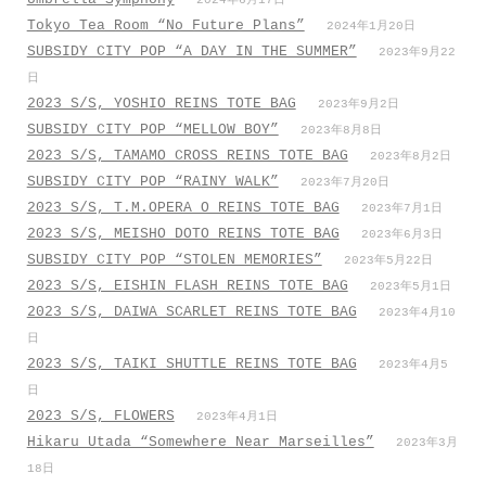
2024年6月17日
Tokyo Tea Room “No Future Plans”
2024年1月20日
SUBSIDY CITY POP “A DAY IN THE SUMMER”
2023年9月22
日
2023 S/S, YOSHIO REINS TOTE BAG
2023年9月2日
SUBSIDY CITY POP “MELLOW BOY”
2023年8月8日
2023 S/S, TAMAMO CROSS REINS TOTE BAG
2023年8月2日
SUBSIDY CITY POP “RAINY WALK”
2023年7月20日
2023 S/S, T.M.OPERA O REINS TOTE BAG
2023年7月1日
2023 S/S, MEISHO DOTO REINS TOTE BAG
2023年6月3日
SUBSIDY CITY POP “STOLEN MEMORIES”
2023年5月22日
2023 S/S, EISHIN FLASH REINS TOTE BAG
2023年5月1日
2023 S/S, DAIWA SCARLET REINS TOTE BAG
2023年4月10
日
2023 S/S, TAIKI SHUTTLE REINS TOTE BAG
2023年4月5
日
2023 S/S, FLOWERS
2023年4月1日
Hikaru Utada “Somewhere Near Marseilles”
2023年3月
18日