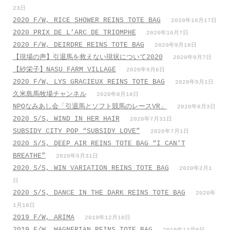
23日
2020 F/W, RICE SHOWER REINS TOTE BAG
2020年10月17日
2020 PRIX DE L’ARC DE TRIOMPHE
2020年10月7日
2020 F/W, DEIRDRE REINS TOTE BAG
2020年9月18日
【現場の声】引退馬を救えない現状について2020
2020年9月7日
【紗栄子】NASU FARM VILLAGE
2020年9月6日
2020 F/W, LYS GRACIEUX REINS TOTE BAG
2020年9月1日
久米島馬牧場チャンネル
2020年8月18日
NPOなみあし会「引退馬とソフト競馬のレースVR」
2020年8月3日
2020 S/S, WIND IN HER HAIR
2020年7月31日
SUBSIDY CITY POP “SUBSIDY LOVE”
2020年7月1日
2020 S/S, DEEP AIR REINS TOTE BAG “I CAN’T
BREATHE”
2020年5月31日
2020 S/S, WIN VARIATION REINS TOTE BAG
2020年2月1
日
2020 S/S, DANCE IN THE DARK REINS TOTE BAG
2020年
1月18日
2019 F/W, ARIMA
2019年12月10日
2019 F/W, WAGNERIAN REINS TOTE BAG