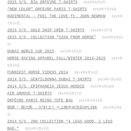
2015 S/S, BIG ORFEVRE T-SHIRTS
2015年8月5日
“NEW COLOR” ORFEVRE PARIS T-SHIRTS
2015年7月29日
RUDIMENTAL – FEEL THE LOVE ft. JOHN NEWMAN
2015年
7月27日
2015 S/S, GOLD SHIP CREW T-SHIRTS
2015年7月7日
2015 S/S, COLLECTION “CASH FROM HORSE”
2015年5月22
日
DUBAI WORLD CUP 2015
2015年4月1日
HORSE RACING APPAREL FALL/WINTER 2014-2015
2014年
9月23日
FUNNIEST HORSE VIDEOS 2014
2014年8月11日
2014 S/S, GENTILDONNA DUBAI T-SHIRTS
2014年7月24日
2014 S/S, EPIPHANEIA JESUS HOODIE
2014年3月26日
AIR GROOVE T-SHIRTS
2014年3月17日
ORFÈVRE PARIS REINS TOTE BAG
2014年3月14日
映画『 祭の馬 』3/8(土) 〜上映中＠渋谷UPLINK
2014年3月8
日
2014 S/S, 2ND COLLECTION “4 LEGS GOOD, 2 LEGS
BAD.”
2014年2月17日