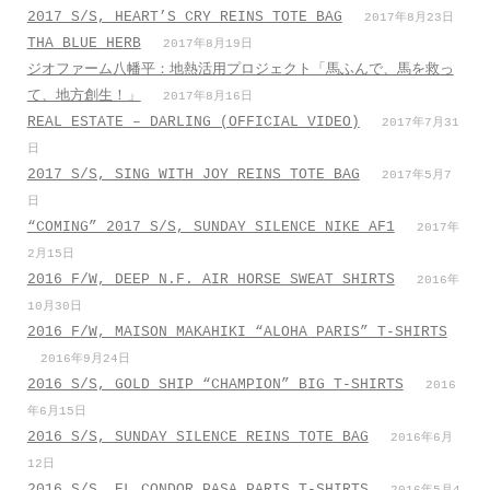
2017 S/S, HEART’S CRY REINS TOTE BAG
2017年8月23日
THA BLUE HERB
2017年8月19日
ジオファーム八幡平：地熱活用プロジェクト「馬ふんで、馬を救っ
て、地方創生！」
2017年8月16日
REAL ESTATE – DARLING (OFFICIAL VIDEO)
2017年7月31
日
2017 S/S, SING WITH JOY REINS TOTE BAG
2017年5月7
日
“COMING” 2017 S/S, SUNDAY SILENCE NIKE AF1
2017年
2月15日
2016 F/W, DEEP N.F. AIR HORSE SWEAT SHIRTS
2016年
10月30日
2016 F/W, MAISON MAKAHIKI “ALOHA PARIS” T-SHIRTS
2016年9月24日
2016 S/S, GOLD SHIP “CHAMPION” BIG T-SHIRTS
2016
年6月15日
2016 S/S, SUNDAY SILENCE REINS TOTE BAG
2016年6月
12日
2016 S/S, EL CONDOR PASA PARIS T-SHIRTS