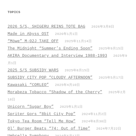
TOPICS
2026 S/S, SHIGERU REINS TOTE BAG
2026年3月8日
Made in Abyss OST
2026年1月1日
“Möwe” M-02J TAKE OFF
2025年11月14日
The Midnight “Summer’s Ending Soon”
2025年9月15日
AKIRA Documentary and Interview 1988-1993
2025年9
月1日
2025 S/S SUBSIDY WARS
2025年8月15日
SUBSIDY CITY POP “CLOUDY AFTERNOON”
2025年5月17日
Kawasaki “CORLEO”
2025年4月10日
Morabeza Tobacco “Shadow of the Cherry”
2025年2月
18日
Unicorn “Sugar Boy”
2025年1月1日
Spriter Gors “8bit City Pop”
2024年11月2日
Tokyo Tea Room “Tell Me How”
2024年8月30日
Ol’ Burger Beats “74: Out of Time”
2024年7月22日
Umbrella Symphony