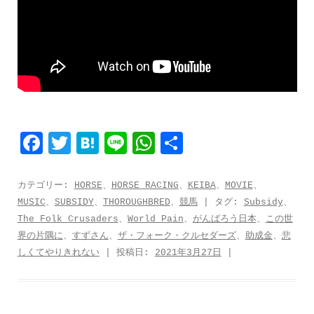
F
T
H
L
W
共
a
w
a
i
h
有
c
i
t
n
a
カテゴリー:
HORSE
、
HORSE RACING
、
KEIBA
、
MOVIE
、
MUSIC
、
SUBSIDY
、
THOROUGHBRED
、
競馬
| タグ:
Subsidy
、
e
t
e
e
t
The Folk Crusaders
、
World Pain
、
がんばろう日本
、
この世
b
t
n
s
界の片隅に
、
すずさん
、
ザ・フォーク・クルセダーズ
、
助成金
、
悲
o
e
a
A
しくてやりきれない
| 投稿日:
2021年3月27日
|
o
r
p
k
p