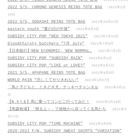
2022年2月20日
2022 S/S, CHRONO GENESIS REINS TOTE BAG
2022年2月
10日
2022 S/S, SODASHI REINS TOTE BAG
2021年10月22日
eastern youth “夏の日の午後”
2021年8月3日
SUBSIDY CITY POP “NEO TOKYO 2021”
2021年7月23日
bloodthirsty butchers “7月_July”
2021年7月6日
【日本銀行】NEW ECONOMIC, NEW NORMAL.
2021年7月2日
SUBSIDY CITY POP “SUBSIDY RAIN”
2021年6月1日
SUBSIDY CITY POP “LIKE or LOVE?”
2021年5月1日
2021 S/S, APAPANE REINS TOTE BAG
2021年4月6日
WORLD PAIN “悲しくてやりきれない”
2021年3月27日
「馬と子どもと、ときどき犬」ナッキーチャンネル
2021年3月21
日
【N.Sうま】馬に乗ってコンビニ行ってみた！
2021年3月19日
【馬森牧場】「帰るよ～」で放牧から戻ってくる馬たち
2021年3
月17日
SUBSIDY CITY POP “TIME MACHINE”
2021年3月9日
2020-2021 F/W, SUBSIDY SWEAT SHIRTS “VARIATION”