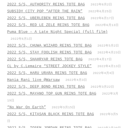
2022 S/S, AUTHORITY REINS TOTE BAG
2022年8月2日
SUBSIDY CITY POP “AFTER THE RAIN”
2022年6月25日
2022 S/S, UBERLEBEN REINS TOTE BAG
2022年6月17日
2022 S/S, RED LE ZELE REINS TOTE BAG
2022年6月13日
Puma Blue – A Late Night Special (full film)
2022年6月1日
2022 S/S, CHUWA WIZARD REINS TOTE BAG
2022年5月2日
2022 S/S, STAY FOOLISH REINS TOTE BAG
2022年4月23日
2022 S/S, SHAHRYAR REINS TOTE BAG
2022年4月17日
CL by C.Lemaire “STREET JOCKEY STYLE”
2022年4月13日
2022 S/S, HARU URARA REINS TOTE BAG
2022年4月4日
Hania Rani live @Warsaw
2022年4月3日
2022 S/S, DEEP BOND REINS TOTE BAG
2022年3月22日
2022 S/S, MAYANO TOP GUN REINS TOTE BAG
2022年3月
19日
“No War On Earth”
2022年3月15日
2022 S/S, KITASAN BLACK REINS TOTE BAG
2022年3月5
日
2022 S/S, TOSEN JORDAN REINS TOTE BAG