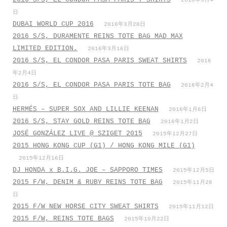
2016年5月4
日
DUBAI WORLD CUP 2016
2016年3月28日
2016 S/S, DURAMENTE REINS TOTE BAG MAD MAX
LIMITED EDITION.
2016年3月16日
2016 S/S, EL CONDOR PASA PARIS SWEAT SHIRTS
2016
年2月4日
2016 S/S, EL CONDOR PASA PARIS TOTE BAG
2016年2月4
日
HERMÉS – SUPER SOX AND LILLIE KEENAN
2016年1月6日
2016 S/S, STAY GOLD REINS TOTE BAG
2016年1月2日
JOSÉ GONZÁLEZ LIVE @ SZIGET 2015
2015年12月27日
2015 HONG KONG CUP (G1) / HONG KONG MILE (G1)
2015年12月16日
DJ HONDA x B.I.G. JOE – SAPPORO TIMES
2015年12月5日
2015 F/W, DENIM & RUBY REINS TOTE BAG
2015年11月28
日
2015 F/W NEW HORSE CITY SWEAT SHIRTS
2015年11月12日
2015 F/W, REINS TOTE BAGS
2015年10月22日