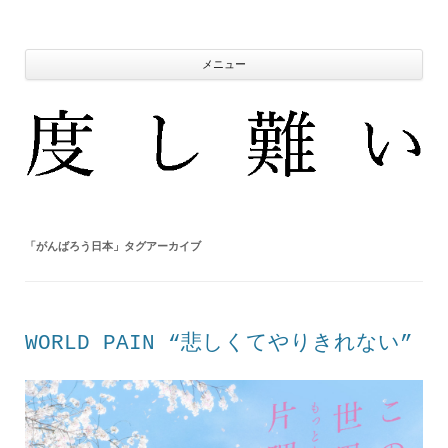
コ
ン
テ
ン
ツ
メニュー
へ
ス
キ
ッ
プ
「
がんばろう日本
」タグアーカイブ
WORLD PAIN “悲しくてやりきれない”