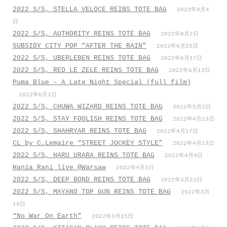
2022 S/S, STELLA VELOCE REINS TOTE BAG
2022年8月4
日
2022 S/S, AUTHORITY REINS TOTE BAG
2022年8月2日
SUBSIDY CITY POP “AFTER THE RAIN”
2022年6月25日
2022 S/S, UBERLEBEN REINS TOTE BAG
2022年6月17日
2022 S/S, RED LE ZELE REINS TOTE BAG
2022年6月13日
Puma Blue – A Late Night Special (full film)
2022年6月1日
2022 S/S, CHUWA WIZARD REINS TOTE BAG
2022年5月2日
2022 S/S, STAY FOOLISH REINS TOTE BAG
2022年4月23日
2022 S/S, SHAHRYAR REINS TOTE BAG
2022年4月17日
CL by C.Lemaire “STREET JOCKEY STYLE”
2022年4月13日
2022 S/S, HARU URARA REINS TOTE BAG
2022年4月4日
Hania Rani live @Warsaw
2022年4月3日
2022 S/S, DEEP BOND REINS TOTE BAG
2022年3月22日
2022 S/S, MAYANO TOP GUN REINS TOTE BAG
2022年3月
19日
“No War On Earth”
2022年3月15日