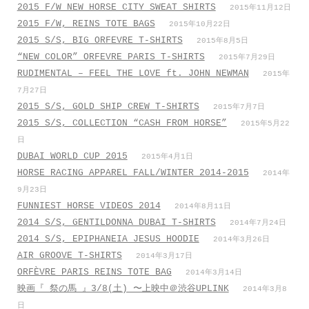
2015 F/W NEW HORSE CITY SWEAT SHIRTS
2015年11月12日
2015 F/W, REINS TOTE BAGS
2015年10月22日
2015 S/S, BIG ORFEVRE T-SHIRTS
2015年8月5日
“NEW COLOR” ORFEVRE PARIS T-SHIRTS
2015年7月29日
RUDIMENTAL – FEEL THE LOVE ft. JOHN NEWMAN
2015年
7月27日
2015 S/S, GOLD SHIP CREW T-SHIRTS
2015年7月7日
2015 S/S, COLLECTION “CASH FROM HORSE”
2015年5月22
日
DUBAI WORLD CUP 2015
2015年4月1日
HORSE RACING APPAREL FALL/WINTER 2014-2015
2014年
9月23日
FUNNIEST HORSE VIDEOS 2014
2014年8月11日
2014 S/S, GENTILDONNA DUBAI T-SHIRTS
2014年7月24日
2014 S/S, EPIPHANEIA JESUS HOODIE
2014年3月26日
AIR GROOVE T-SHIRTS
2014年3月17日
ORFÈVRE PARIS REINS TOTE BAG
2014年3月14日
映画『 祭の馬 』3/8(土) 〜上映中＠渋谷UPLINK
2014年3月8
日