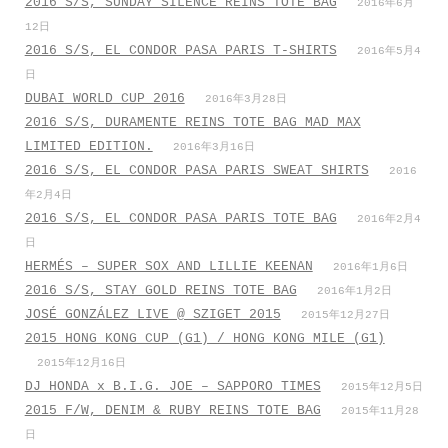
2016 S/S, SUNDAY SILENCE REINS TOTE BAG
2016年6月
12日
2016 S/S, EL CONDOR PASA PARIS T-SHIRTS
2016年5月4
日
DUBAI WORLD CUP 2016
2016年3月28日
2016 S/S, DURAMENTE REINS TOTE BAG MAD MAX
LIMITED EDITION.
2016年3月16日
2016 S/S, EL CONDOR PASA PARIS SWEAT SHIRTS
2016
年2月4日
2016 S/S, EL CONDOR PASA PARIS TOTE BAG
2016年2月4
日
HERMÉS – SUPER SOX AND LILLIE KEENAN
2016年1月6日
2016 S/S, STAY GOLD REINS TOTE BAG
2016年1月2日
JOSÉ GONZÁLEZ LIVE @ SZIGET 2015
2015年12月27日
2015 HONG KONG CUP (G1) / HONG KONG MILE (G1)
2015年12月16日
DJ HONDA x B.I.G. JOE – SAPPORO TIMES
2015年12月5日
2015 F/W, DENIM & RUBY REINS TOTE BAG
2015年11月28
日