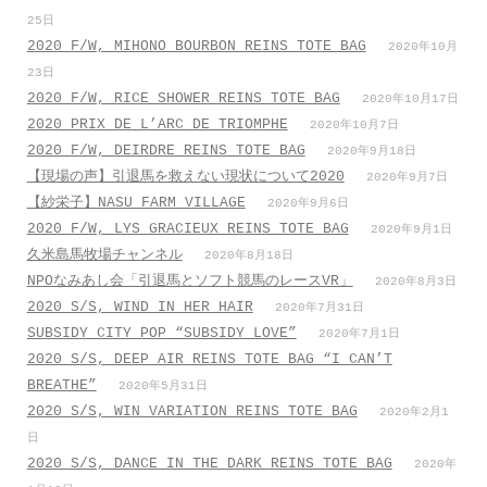
25日
2020 F/W, MIHONO BOURBON REINS TOTE BAG
2020年10月
23日
2020 F/W, RICE SHOWER REINS TOTE BAG
2020年10月17日
2020 PRIX DE L’ARC DE TRIOMPHE
2020年10月7日
2020 F/W, DEIRDRE REINS TOTE BAG
2020年9月18日
【現場の声】引退馬を救えない現状について2020
2020年9月7日
【紗栄子】NASU FARM VILLAGE
2020年9月6日
2020 F/W, LYS GRACIEUX REINS TOTE BAG
2020年9月1日
久米島馬牧場チャンネル
2020年8月18日
NPOなみあし会「引退馬とソフト競馬のレースVR」
2020年8月3日
2020 S/S, WIND IN HER HAIR
2020年7月31日
SUBSIDY CITY POP “SUBSIDY LOVE”
2020年7月1日
2020 S/S, DEEP AIR REINS TOTE BAG “I CAN’T
BREATHE”
2020年5月31日
2020 S/S, WIN VARIATION REINS TOTE BAG
2020年2月1
日
2020 S/S, DANCE IN THE DARK REINS TOTE BAG
2020年