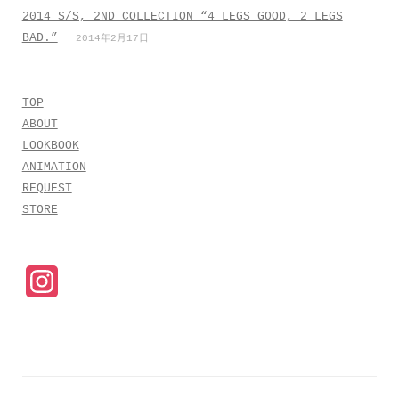
2014 S/S, 2ND COLLECTION “4 LEGS GOOD, 2 LEGS
BAD.”
2014年2月17日
TOP
ABOUT
LOOKBOOK
ANIMATION
REQUEST
STORE
I
n
s
t