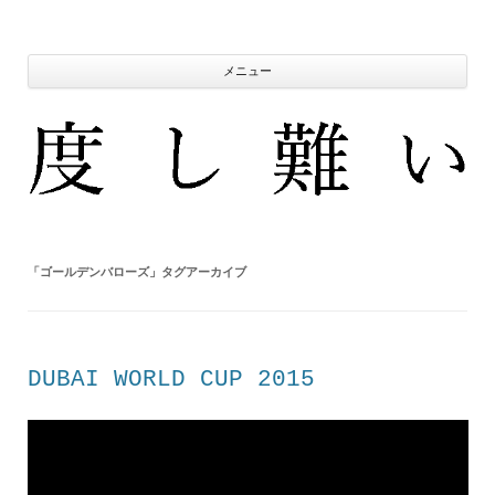
コ
ン
テ
ン
ツ
メニュー
へ
ス
キ
ッ
プ
「
ゴールデンバローズ
」タグアーカイブ
DUBAI WORLD CUP 2015