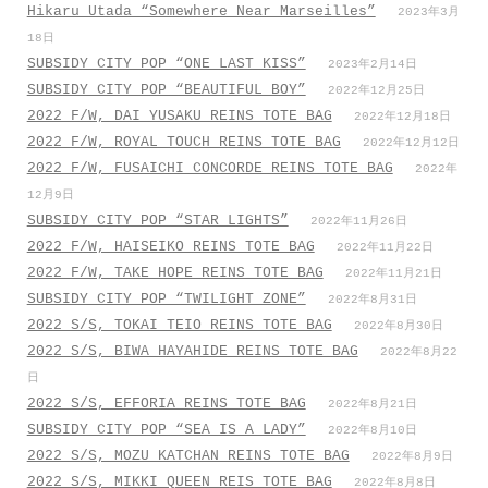
Hikaru Utada “Somewhere Near Marseilles”
2023年3月
18日
SUBSIDY CITY POP “ONE LAST KISS”
2023年2月14日
SUBSIDY CITY POP “BEAUTIFUL BOY”
2022年12月25日
2022 F/W, DAI YUSAKU REINS TOTE BAG
2022年12月18日
2022 F/W, ROYAL TOUCH REINS TOTE BAG
2022年12月12日
2022 F/W, FUSAICHI CONCORDE REINS TOTE BAG
2022年
12月9日
SUBSIDY CITY POP “STAR LIGHTS”
2022年11月26日
2022 F/W, HAISEIKO REINS TOTE BAG
2022年11月22日
2022 F/W, TAKE HOPE REINS TOTE BAG
2022年11月21日
SUBSIDY CITY POP “TWILIGHT ZONE”
2022年8月31日
2022 S/S, TOKAI TEIO REINS TOTE BAG
2022年8月30日
2022 S/S, BIWA HAYAHIDE REINS TOTE BAG
2022年8月22
日
2022 S/S, EFFORIA REINS TOTE BAG
2022年8月21日
SUBSIDY CITY POP “SEA IS A LADY”
2022年8月10日
2022 S/S, MOZU KATCHAN REINS TOTE BAG
2022年8月9日
2022 S/S, MIKKI QUEEN REIS TOTE BAG
2022年8月8日