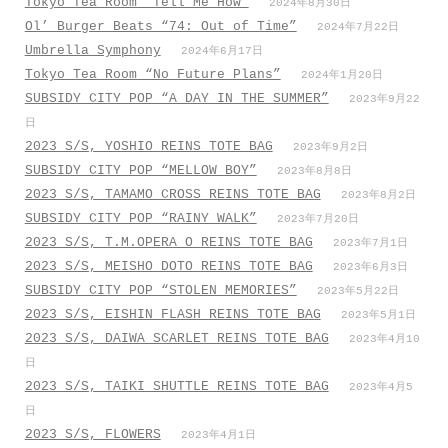
Tokyo Tea Room “Tell Me How”
2024年8月30日
Ol’ Burger Beats “74: Out of Time”
2024年7月22日
Umbrella Symphony
2024年6月17日
Tokyo Tea Room “No Future Plans”
2024年1月20日
SUBSIDY CITY POP “A DAY IN THE SUMMER”
2023年9月22
日
2023 S/S, YOSHIO REINS TOTE BAG
2023年9月2日
SUBSIDY CITY POP “MELLOW BOY”
2023年8月8日
2023 S/S, TAMAMO CROSS REINS TOTE BAG
2023年8月2日
SUBSIDY CITY POP “RAINY WALK”
2023年7月20日
2023 S/S, T.M.OPERA O REINS TOTE BAG
2023年7月1日
2023 S/S, MEISHO DOTO REINS TOTE BAG
2023年6月3日
SUBSIDY CITY POP “STOLEN MEMORIES”
2023年5月22日
2023 S/S, EISHIN FLASH REINS TOTE BAG
2023年5月1日
2023 S/S, DAIWA SCARLET REINS TOTE BAG
2023年4月10
日
2023 S/S, TAIKI SHUTTLE REINS TOTE BAG
2023年4月5
日
2023 S/S, FLOWERS
2023年4月1日