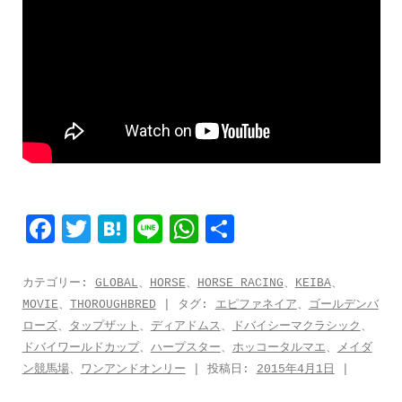
F
T
H
L
W
共
a
w
a
i
h
有
c
i
t
n
a
カテゴリー:
GLOBAL
、
HORSE
、
HORSE RACING
、
KEIBA
、
MOVIE
、
THOROUGHBRED
| タグ:
エピファネイア
、
ゴールデンバ
e
t
e
e
t
ローズ
、
タップザット
、
ディアドムス
、
ドバイシーマクラシック
、
b
t
n
s
ドバイワールドカップ
、
ハープスター
、
ホッコータルマエ
、
メイダ
o
e
a
A
ン競馬場
、
ワンアンドオンリー
| 投稿日:
2015年4月1日
|
o
r
p