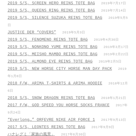
2019 S/S, SCREEN HERO REINS TOTE BAG
2019年7月17日
2019 S/S, QUEENS RING REINS TOTE BAG
2019年7月14日
2019 S/S, SILENCE SUZUKA REINS TOTE BAG
2019年5月5
日
JUSTICE DER “COVERS”
2019年5月3日
2019 S/S, FENOMENO REINS TOTE BAG
2019年4月30日
2019 S/S, NONKONO YUME REINS TOTE BAG
2019年3月17日
2019 S/S, MEISHO MAMBO REINS TOTE BAG
2019年2月22日
2019 S/S, ALMOND EYE REINS TOTE BAG
2019年2月5日
2019 S/S, NEW HORSE CITY HORSE MAN DAY PACK
2019
年1月8日
2018 F/W, ARIMA T-SHIRTS & ARIMA HOODIE
2018年12月
6日
2018 S/S, SNOW DRAGON REINS TOTE BAG
2018年1月21日
2017 F/W, GOD SPEED YOU HORSE SOCKS FRANCE
2017年
9月24日
“Everlong…” ORFEVRE NIKE AIR FORCE 1
2017年9月13日
2017 S/S, LEONTES REINS TOTE BAG
2017年9月9日
ハナレグミ「家族の風景」
2017年8月30日