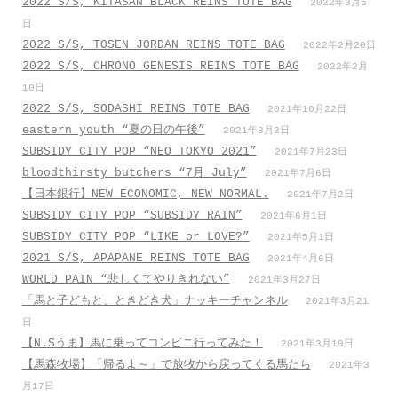
2022 S/S, KITASAN BLACK REINS TOTE BAG
2022年3月5
日
2022 S/S, TOSEN JORDAN REINS TOTE BAG
2022年2月20日
2022 S/S, CHRONO GENESIS REINS TOTE BAG
2022年2月
10日
2022 S/S, SODASHI REINS TOTE BAG
2021年10月22日
eastern youth “夏の日の午後”
2021年8月3日
SUBSIDY CITY POP “NEO TOKYO 2021”
2021年7月23日
bloodthirsty butchers “7月_July”
2021年7月6日
【日本銀行】NEW ECONOMIC, NEW NORMAL.
2021年7月2日
SUBSIDY CITY POP “SUBSIDY RAIN”
2021年6月1日
SUBSIDY CITY POP “LIKE or LOVE?”
2021年5月1日
2021 S/S, APAPANE REINS TOTE BAG
2021年4月6日
WORLD PAIN “悲しくてやりきれない”
2021年3月27日
「馬と子どもと、ときどき犬」ナッキーチャンネル
2021年3月21
日
【N.Sうま】馬に乗ってコンビニ行ってみた！
2021年3月19日
【馬森牧場】「帰るよ～」で放牧から戻ってくる馬たち
2021年3
月17日