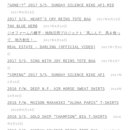
“GONE!?” 2017 S/S, SUNDAY SILENCE NIKE AF1-MID
2017年8月23日
2017 S/S, HEART’S CRY REINS TOTE BAG
2017年8月23日
THA BLUE HERB
2017年8月19日
ジオファーム八幡平：地熱活用プロジェクト「馬ふんで、馬を救っ
て、地方創生！」
2017年8月16日
REAL ESTATE – DARLING (OFFICIAL VIDEO)
2017年7月31
日
2017 S/S, SING WITH JOY REINS TOTE BAG
2017年5月7
日
“COMING” 2017 S/S, SUNDAY SILENCE NIKE AF1
2017年
2月15日
2016 F/W, DEEP N.F. AIR HORSE SWEAT SHIRTS
2016年
10月30日
2016 F/W, MAISON MAKAHIKI “ALOHA PARIS” T-SHIRTS
2016年9月24日
2016 S/S, GOLD SHIP “CHAMPION” BIG T-SHIRTS
2016
年6月15日