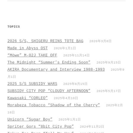
k
p
TOPICS
2026 S/S, SHIGERU REINS TOTE BAG
2026年3月8日
Made in Abyss OST
2026年1月1日
“Möwe” M-02J TAKE OFF
2025年11月14日
The Midnight “Summer’s Ending Soon”
2025年9月15日
AKIRA Documentary and Interview 1988-1993
2025年9
月1日
2025 S/S SUBSIDY WARS
2025年8月15日
SUBSIDY CITY POP “CLOUDY AFTERNOON”
2025年5月17日
Kawasaki “CORLEO”
2025年4月10日
Morabeza Tobacco “Shadow of the Cherry”
2025年2月
18日
Unicorn “Sugar Boy”
2025年1月1日
Spriter Gors “8bit City Pop”
2024年11月2日