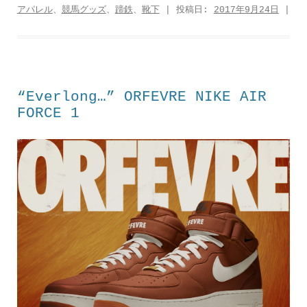
アパレル
、
競馬グッズ
、
蹄鉄
、
靴下
| 投稿日:
2017年9月24日
|
o
r
p
k
p
“Everlong…” ORFEVRE NIKE AIR
FORCE 1