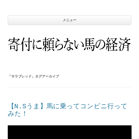
コ
ン
テ
ン
ツ
メニュー
へ
ス
キ
ッ
プ
「
サラブレッド
」タグアーカイブ
【N.Sうま】馬に乗ってコンビニ行って
みた！