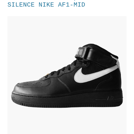
SILENCE NIKE AF1-MID