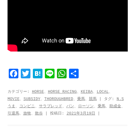
F
T
H
L
W
共
a
w
a
i
h
有
c
i
t
n
a
カテゴリー:
HORSE
、
HORSE RACING
、
KEIBA
、
LOCAL
、
MOVIE
、
SUBSIDY
、
THOROUGHBRED
、
乗馬
、
競馬
| タグ:
N.S
e
t
e
e
t
うま
、
コンビニ
、
サラブレッド
、
パン
、
ローソン
、
乗馬
、
助成金
、
b
t
n
s
引退馬
、
放牧
、
散歩
| 投稿日:
2021年3月19日
|
o
e
a
A
o
r
p