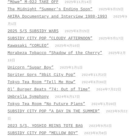
“Möwe” M-02J TAKE OFF
2025年11月14日
シ
The Midnight “Summer’s Ending Soon”
2025年9月15日
AKIRA Documentary and Interview 1988-1993
ョ
2025年9
月1日
ン
2025 S/S SUBSIDY WARS
2025年8月15日
SUBSIDY CITY POP “CLOUDY AFTERNOON”
2025年5月17日
Kawasaki “CORLEO”
2025年4月10日
Morabeza Tobacco “Shadow of the Cherry”
2025年2月
18日
Unicorn “Sugar Boy”
2025年1月1日
Spriter Gors “8bit City Pop”
2024年11月2日
Tokyo Tea Room “Tell Me How”
2024年8月30日
Ol’ Burger Beats “74: Out of Time”
2024年7月22日
Umbrella Symphony
2024年6月17日
Tokyo Tea Room “No Future Plans”
2024年1月20日
SUBSIDY CITY POP “A DAY IN THE SUMMER”
2023年9月22
日
2023 S/S, YOSHIO REINS TOTE BAG
2023年9月2日
SUBSIDY CITY POP “MELLOW BOY”
2023年8月8日