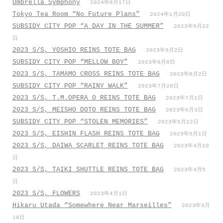
Umbrella Symphony
2024年6月17日
Tokyo Tea Room “No Future Plans”
2024年1月20日
SUBSIDY CITY POP “A DAY IN THE SUMMER”
2023年9月22
日
2023 S/S, YOSHIO REINS TOTE BAG
2023年9月2日
SUBSIDY CITY POP “MELLOW BOY”
2023年8月8日
2023 S/S, TAMAMO CROSS REINS TOTE BAG
2023年8月2日
SUBSIDY CITY POP “RAINY WALK”
2023年7月20日
2023 S/S, T.M.OPERA O REINS TOTE BAG
2023年7月1日
2023 S/S, MEISHO DOTO REINS TOTE BAG
2023年6月3日
SUBSIDY CITY POP “STOLEN MEMORIES”
2023年5月22日
2023 S/S, EISHIN FLASH REINS TOTE BAG
2023年5月1日
2023 S/S, DAIWA SCARLET REINS TOTE BAG
2023年4月10
日
2023 S/S, TAIKI SHUTTLE REINS TOTE BAG
2023年4月5
日
2023 S/S, FLOWERS
2023年4月1日
Hikaru Utada “Somewhere Near Marseilles”
2023年3月
18日