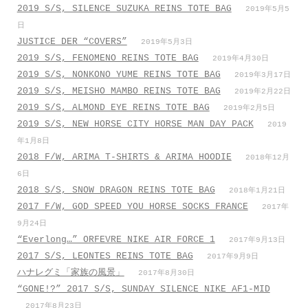
2019 S/S, SILENCE SUZUKA REINS TOTE BAG
2019年5月5
日
JUSTICE DER “COVERS”
2019年5月3日
2019 S/S, FENOMENO REINS TOTE BAG
2019年4月30日
2019 S/S, NONKONO YUME REINS TOTE BAG
2019年3月17日
2019 S/S, MEISHO MAMBO REINS TOTE BAG
2019年2月22日
2019 S/S, ALMOND EYE REINS TOTE BAG
2019年2月5日
2019 S/S, NEW HORSE CITY HORSE MAN DAY PACK
2019
年1月8日
2018 F/W, ARIMA T-SHIRTS & ARIMA HOODIE
2018年12月
6日
2018 S/S, SNOW DRAGON REINS TOTE BAG
2018年1月21日
2017 F/W, GOD SPEED YOU HORSE SOCKS FRANCE
2017年
9月24日
“Everlong…” ORFEVRE NIKE AIR FORCE 1
2017年9月13日
2017 S/S, LEONTES REINS TOTE BAG
2017年9月9日
ハナレグミ「家族の風景」
2017年8月30日
“GONE!?” 2017 S/S, SUNDAY SILENCE NIKE AF1-MID
2017年8月23日