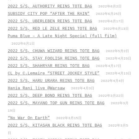
2022 S/S, AUTHORITY REINS TOTE BAG
2022年8月2日
SUBSIDY CITY POP “AFTER THE RAIN”
2022年6月25日
2022 S/S, UBERLEBEN REINS TOTE BAG
2022年6月17日
2022 S/S, RED LE ZELE REINS TOTE BAG
2022年6月13日
Puma Blue – A Late Night Special (full film)
2022年6月1日
2022 S/S, CHUWA WIZARD REINS TOTE BAG
2022年5月2日
2022 S/S, STAY FOOLISH REINS TOTE BAG
2022年4月23日
2022 S/S, SHAHRYAR REINS TOTE BAG
2022年4月17日
CL by C.Lemaire “STREET JOCKEY STYLE”
2022年4月13日
2022 S/S, HARU URARA REINS TOTE BAG
2022年4月4日
Hania Rani live @Warsaw
2022年4月3日
2022 S/S, DEEP BOND REINS TOTE BAG
2022年3月22日
2022 S/S, MAYANO TOP GUN REINS TOTE BAG
2022年3月
19日
“No War On Earth”
2022年3月15日
2022 S/S, KITASAN BLACK REINS TOTE BAG
2022年3月5
日