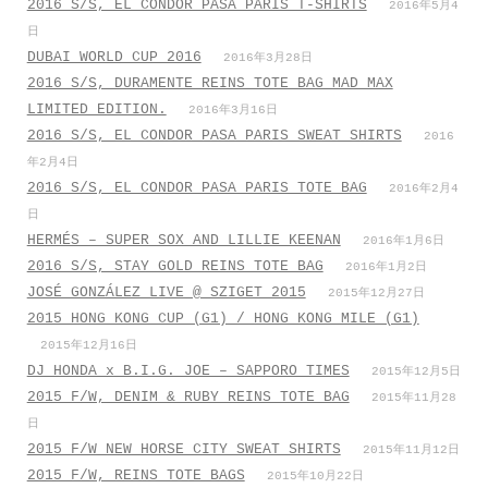
2016 S/S, EL CONDOR PASA PARIS T-SHIRTS
2016年5月4
日
DUBAI WORLD CUP 2016
2016年3月28日
2016 S/S, DURAMENTE REINS TOTE BAG MAD MAX
LIMITED EDITION.
2016年3月16日
2016 S/S, EL CONDOR PASA PARIS SWEAT SHIRTS
2016
年2月4日
2016 S/S, EL CONDOR PASA PARIS TOTE BAG
2016年2月4
日
HERMÉS – SUPER SOX AND LILLIE KEENAN
2016年1月6日
2016 S/S, STAY GOLD REINS TOTE BAG
2016年1月2日
JOSÉ GONZÁLEZ LIVE @ SZIGET 2015
2015年12月27日
2015 HONG KONG CUP (G1) / HONG KONG MILE (G1)
2015年12月16日
DJ HONDA x B.I.G. JOE – SAPPORO TIMES
2015年12月5日
2015 F/W, DENIM & RUBY REINS TOTE BAG
2015年11月28
日
2015 F/W NEW HORSE CITY SWEAT SHIRTS
2015年11月12日
2015 F/W, REINS TOTE BAGS
2015年10月22日