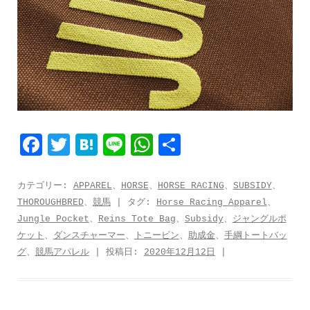
F
T
H
L
W
共
a
w
a
i
h
有
c
i
t
n
a
カテゴリー:
APPAREL
、
HORSE
、
HORSE RACING
、
SUBSIDY
、
THOROUGHBRED
、
競馬
| タグ:
Horse Racing Apparel
、
e
t
e
e
t
Jungle Pocket
、
Reins Tote Bag
、
Subsidy
、
ジャングルポ
b
t
n
s
ケット
、
ダンスチャーマー
、
トニービン
、
助成金
、
手綱トートバッ
o
e
a
A
グ
、
競馬アパレル
| 投稿日:
2020年12月12日
|
o
r
p
k
p