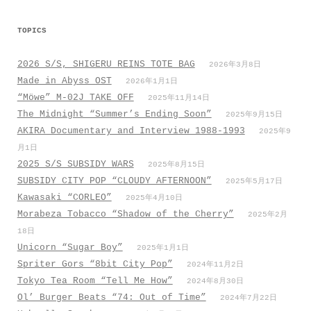
TOPICS
2026 S/S, SHIGERU REINS TOTE BAG
2026年3月8日
Made in Abyss OST
2026年1月1日
“Möwe” M-02J TAKE OFF
2025年11月14日
The Midnight “Summer’s Ending Soon”
2025年9月15日
AKIRA Documentary and Interview 1988-1993
2025年9
月1日
2025 S/S SUBSIDY WARS
2025年8月15日
SUBSIDY CITY POP “CLOUDY AFTERNOON”
2025年5月17日
Kawasaki “CORLEO”
2025年4月10日
Morabeza Tobacco “Shadow of the Cherry”
2025年2月
18日
Unicorn “Sugar Boy”
2025年1月1日
Spriter Gors “8bit City Pop”
2024年11月2日
Tokyo Tea Room “Tell Me How”
2024年8月30日
Ol’ Burger Beats “74: Out of Time”
2024年7月22日