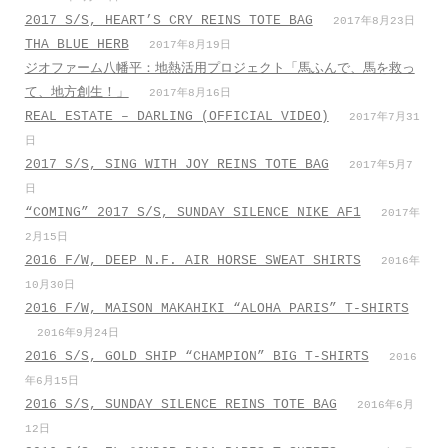
2017 S/S, HEART’S CRY REINS TOTE BAG
2017年8月23日
THA BLUE HERB
2017年8月19日
ジオファーム八幡平：地熱活用プロジェクト「馬ふんで、馬を救っ
て、地方創生！」
2017年8月16日
REAL ESTATE – DARLING (OFFICIAL VIDEO)
2017年7月31
日
2017 S/S, SING WITH JOY REINS TOTE BAG
2017年5月7
日
“COMING” 2017 S/S, SUNDAY SILENCE NIKE AF1
2017年
2月15日
2016 F/W, DEEP N.F. AIR HORSE SWEAT SHIRTS
2016年
10月30日
2016 F/W, MAISON MAKAHIKI “ALOHA PARIS” T-SHIRTS
2016年9月24日
2016 S/S, GOLD SHIP “CHAMPION” BIG T-SHIRTS
2016
年6月15日
2016 S/S, SUNDAY SILENCE REINS TOTE BAG
2016年6月
12日