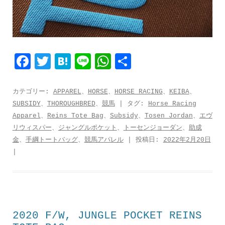
F
T
H
L
W
共
a
w
a
i
h
有
c
i
t
n
a
カテゴリー:
APPAREL
、
HORSE
、
HORSE RACING
、
KEIBA
、
SUBSIDY
、
THOROUGHBRED
、
競馬
| タグ:
Horse Racing
e
t
e
e
t
Apparel
、
Reins Tote Bag
、
Subsidy
、
Tosen Jordan
、
エヴ
b
t
n
s
リウィスパー
、
ジャングルポケット
、
トーセンジョーダン
、
助成
o
e
a
A
金
、
手綱トートバッグ
、
競馬アパレル
| 投稿日:
2022年2月20日
|
o
r
p
k
p
2020 F/W, JUNGLE POCKET REINS