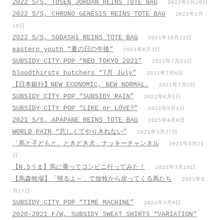
2022 S/S, TOSEN JORDAN REINS TOTE BAG
2022年2月20日
2022 S/S, CHRONO GENESIS REINS TOTE BAG
2022年2月
10日
2022 S/S, SODASHI REINS TOTE BAG
2021年10月22日
eastern youth “夏の日の午後”
2021年8月3日
SUBSIDY CITY POP “NEO TOKYO 2021”
2021年7月23日
bloodthirsty butchers “7月_July”
2021年7月6日
【日本銀行】NEW ECONOMIC, NEW NORMAL.
2021年7月2日
SUBSIDY CITY POP “SUBSIDY RAIN”
2021年6月1日
SUBSIDY CITY POP “LIKE or LOVE?”
2021年5月1日
2021 S/S, APAPANE REINS TOTE BAG
2021年4月6日
WORLD PAIN “悲しくてやりきれない”
2021年3月27日
「馬と子どもと、ときどき犬」ナッキーチャンネル
2021年3月21
日
【N.Sうま】馬に乗ってコンビニ行ってみた！
2021年3月19日
【馬森牧場】「帰るよ～」で放牧から戻ってくる馬たち
2021年3
月17日
SUBSIDY CITY POP “TIME MACHINE”
2021年3月9日
2020-2021 F/W, SUBSIDY SWEAT SHIRTS “VARIATION”