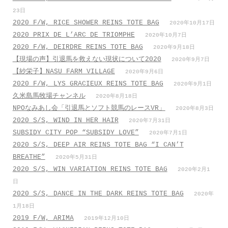
23日
2020 F/W, RICE SHOWER REINS TOTE BAG
2020年10月17日
2020 PRIX DE L’ARC DE TRIOMPHE
2020年10月7日
2020 F/W, DEIRDRE REINS TOTE BAG
2020年9月18日
【現場の声】引退馬を救えない現状について2020
2020年9月7日
【紗栄子】NASU FARM VILLAGE
2020年9月6日
2020 F/W, LYS GRACIEUX REINS TOTE BAG
2020年9月1日
久米島馬牧場チャンネル
2020年8月18日
NPOなみあし会「引退馬とソフト競馬のレースVR」
2020年8月3日
2020 S/S, WIND IN HER HAIR
2020年7月31日
SUBSIDY CITY POP “SUBSIDY LOVE”
2020年7月1日
2020 S/S, DEEP AIR REINS TOTE BAG “I CAN’T
BREATHE”
2020年5月31日
2020 S/S, WIN VARIATION REINS TOTE BAG
2020年2月1
日
2020 S/S, DANCE IN THE DARK REINS TOTE BAG
2020年
1月18日
2019 F/W, ARIMA
2019年12月10日