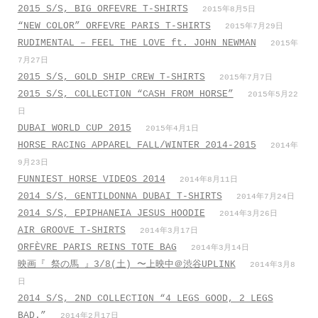
2015 S/S, BIG ORFEVRE T-SHIRTS
2015年8月5日
“NEW COLOR” ORFEVRE PARIS T-SHIRTS
2015年7月29日
RUDIMENTAL – FEEL THE LOVE ft. JOHN NEWMAN
2015年
7月27日
2015 S/S, GOLD SHIP CREW T-SHIRTS
2015年7月7日
2015 S/S, COLLECTION “CASH FROM HORSE”
2015年5月22
日
DUBAI WORLD CUP 2015
2015年4月1日
HORSE RACING APPAREL FALL/WINTER 2014-2015
2014年
9月23日
FUNNIEST HORSE VIDEOS 2014
2014年8月11日
2014 S/S, GENTILDONNA DUBAI T-SHIRTS
2014年7月24日
2014 S/S, EPIPHANEIA JESUS HOODIE
2014年3月26日
AIR GROOVE T-SHIRTS
2014年3月17日
ORFÈVRE PARIS REINS TOTE BAG
2014年3月14日
映画『 祭の馬 』3/8(土) 〜上映中＠渋谷UPLINK
2014年3月8
日
2014 S/S, 2ND COLLECTION “4 LEGS GOOD, 2 LEGS
BAD.”
2014年2月17日