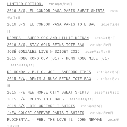
LIMITED EDITION.
2016年3月16日
2016 S/S, EL CONDOR PASA PARIS SWEAT SHIRTS
2016
年2月4日
2016 S/S, EL CONDOR PASA PARIS TOTE BAG
2016年2月4
日
HERMÉS – SUPER SOX AND LILLIE KEENAN
2016年1月6日
2016 S/S, STAY GOLD REINS TOTE BAG
2016年1月2日
JOSÉ GONZÁLEZ LIVE @ SZIGET 2015
2015年12月27日
2015 HONG KONG CUP (G1) / HONG KONG MILE (G1)
2015年12月16日
DJ HONDA x B.I.G. JOE – SAPPORO TIMES
2015年12月5日
2015 F/W, DENIM & RUBY REINS TOTE BAG
2015年11月28
日
2015 F/W NEW HORSE CITY SWEAT SHIRTS
2015年11月12日
2015 F/W, REINS TOTE BAGS
2015年10月22日
2015 S/S, BIG ORFEVRE T-SHIRTS
2015年8月5日
“NEW COLOR” ORFEVRE PARIS T-SHIRTS
2015年7月29日
RUDIMENTAL – FEEL THE LOVE ft. JOHN NEWMAN
2015年
7月27日