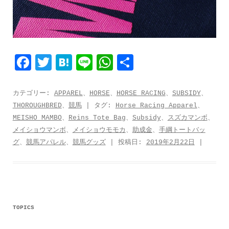
F
T
H
L
W
共
a
w
a
i
h
有
c
i
t
n
a
カテゴリー:
APPAREL
、
HORSE
、
HORSE RACING
、
SUBSIDY
、
THOROUGHBRED
、
競馬
| タグ:
Horse Racing Apparel
、
e
t
e
e
t
MEISHO MAMBO
、
Reins Tote Bag
、
Subsidy
、
スズカマンボ
、
b
t
n
s
メイショウマンボ
、
メイショウモモカ
、
助成金
、
手綱トートバッ
o
e
a
A
グ
、
競馬アパレル
、
競馬グッズ
| 投稿日:
2019年2月22日
|
o
r
p
k
p
TOPICS