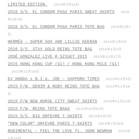
LIMITED EDITION.
2016年3月16日
2016 S/S, EL CONDOR PASA PARIS SWEAT SHIRTS
2016
年2月4日
2016 S/S, EL CONDOR PASA PARIS TOTE BAG
2016年2月4
日
HERMÉS – SUPER SOX AND LILLIE KEENAN
2016年1月6日
2016 S/S, STAY GOLD REINS TOTE BAG
2016年1月2日
JOSÉ GONZÁLEZ LIVE @ SZIGET 2015
2015年12月27日
2015 HONG KONG CUP (G1) / HONG KONG MILE (G1)
2015年12月16日
DJ HONDA x B.I.G. JOE – SAPPORO TIMES
2015年12月5日
2015 F/W, DENIM & RUBY REINS TOTE BAG
2015年11月28
日
2015 F/W NEW HORSE CITY SWEAT SHIRTS
2015年11月12日
2015 F/W, REINS TOTE BAGS
2015年10月22日
2015 S/S, BIG ORFEVRE T-SHIRTS
2015年8月5日
“NEW COLOR” ORFEVRE PARIS T-SHIRTS
2015年7月29日
RUDIMENTAL – FEEL THE LOVE ft. JOHN NEWMAN
2015年
7月27日