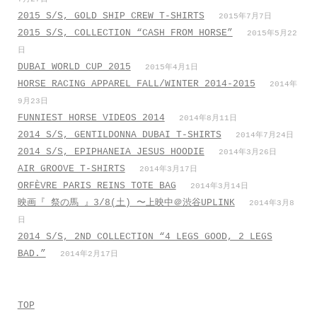
2015 S/S, GOLD SHIP CREW T-SHIRTS
2015年7月7日
2015 S/S, COLLECTION “CASH FROM HORSE”
2015年5月22
日
DUBAI WORLD CUP 2015
2015年4月1日
HORSE RACING APPAREL FALL/WINTER 2014-2015
2014年
9月23日
FUNNIEST HORSE VIDEOS 2014
2014年8月11日
2014 S/S, GENTILDONNA DUBAI T-SHIRTS
2014年7月24日
2014 S/S, EPIPHANEIA JESUS HOODIE
2014年3月26日
AIR GROOVE T-SHIRTS
2014年3月17日
ORFÈVRE PARIS REINS TOTE BAG
2014年3月14日
映画『 祭の馬 』3/8(土) 〜上映中＠渋谷UPLINK
2014年3月8
日
2014 S/S, 2ND COLLECTION “4 LEGS GOOD, 2 LEGS
BAD.”
2014年2月17日
TOP