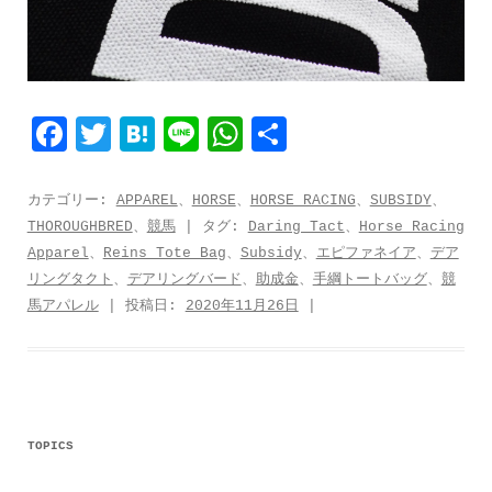
F
T
H
L
W
共
a
w
a
i
h
有
c
i
t
n
a
カテゴリー:
APPAREL
、
HORSE
、
HORSE RACING
、
SUBSIDY
、
THOROUGHBRED
、
競馬
| タグ:
Daring Tact
、
Horse Racing
e
t
e
e
t
Apparel
、
Reins Tote Bag
、
Subsidy
、
エピファネイア
、
デア
b
t
n
s
リングタクト
、
デアリングバード
、
助成金
、
手綱トートバッグ
、
競
o
e
a
A
馬アパレル
| 投稿日:
2020年11月26日
|
o
r
p
k
p
TOPICS