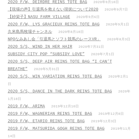
2020 F/W, DEIRDRE REINS TOTE BAG
2020年9月18日
【現場の声】引退馬を救えない現状について2020
2020年9月7日
【紗栄子】NASU FARM VILLAGE
2020年9月6日
2020 F/W, LYS GRACIEUX REINS TOTE BAG
2020年9月1日
久米島馬牧場チャンネル
2020年8月18日
NPOなみあし会「引退馬とソフト競馬のレースVR」
2020年8月3日
2020 S/S, WIND IN HER HAIR
2020年7月31日
SUBSIDY CITY POP “SUBSIDY LOVE”
2020年7月1日
2020 S/S, DEEP AIR REINS TOTE BAG “I CAN’T
BREATHE”
2020年5月31日
2020 S/S, WIN VARIATION REINS TOTE BAG
2020年2月1
日
2020 S/S, DANCE IN THE DARK REINS TOTE BAG
2020年
1月18日
2019 F/W, ARIMA
2019年12月10日
2019 F/W, WAGNERIAN REINS TOTE BAG
2019年12月8日
2019 F/W, ETARIO REINS TOTE BAG
2019年12月3日
2019 F/W, MATSURIDA GOGH REINS TOTE BAG
2019年11月
14日