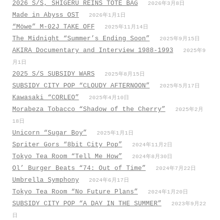
2026 S/S, SHIGERU REINS TOTE BAG
2026年3月8日
Made in Abyss OST
2026年1月1日
“Möwe” M-02J TAKE OFF
2025年11月14日
The Midnight “Summer’s Ending Soon”
2025年9月15日
AKIRA Documentary and Interview 1988-1993
2025年9
月1日
2025 S/S SUBSIDY WARS
2025年8月15日
SUBSIDY CITY POP “CLOUDY AFTERNOON”
2025年5月17日
Kawasaki “CORLEO”
2025年4月10日
Morabeza Tobacco “Shadow of the Cherry”
2025年2月
18日
Unicorn “Sugar Boy”
2025年1月1日
Spriter Gors “8bit City Pop”
2024年11月2日
Tokyo Tea Room “Tell Me How”
2024年8月30日
Ol’ Burger Beats “74: Out of Time”
2024年7月22日
Umbrella Symphony
2024年6月17日
Tokyo Tea Room “No Future Plans”
2024年1月20日
SUBSIDY CITY POP “A DAY IN THE SUMMER”
2023年9月22
日