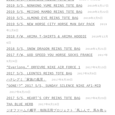
2019 S/S, NONKONO YUME REINS TOTE BAG
2019年3月17日
2019 S/S, MEISHO MAMBO REINS TOTE BAG
2019年2月22日
2019 S/S, ALMOND EYE REINS TOTE BAG
2019年2月5日
2019 S/S, NEW HORSE CITY HORSE MAN DAY PACK
2019
年1月8日
2018 F/W, ARIMA T-SHIRTS & ARIMA HOODIE
2018年12月
6日
2018 S/S, SNOW DRAGON REINS TOTE BAG
2018年1月21日
2017 F/W, GOD SPEED YOU HORSE SOCKS FRANCE
2017年
9月24日
“Everlong…” ORFEVRE NIKE AIR FORCE 1
2017年9月13日
2017 S/S, LEONTES REINS TOTE BAG
2017年9月9日
ハナレグミ「家族の風景」
2017年8月30日
“GONE!?” 2017 S/S, SUNDAY SILENCE NIKE AF1-MID
2017年8月23日
2017 S/S, HEART’S CRY REINS TOTE BAG
2017年8月23日
THA BLUE HERB
2017年8月19日
ジオファーム八幡平：地熱活用プロジェクト「馬ふんで、馬を救っ