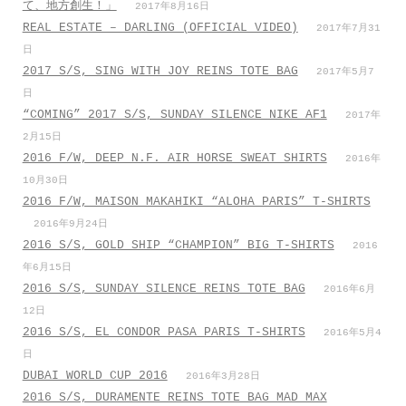
て、地方創生！」
2017年8月16日
REAL ESTATE – DARLING (OFFICIAL VIDEO)
2017年7月31
日
2017 S/S, SING WITH JOY REINS TOTE BAG
2017年5月7
日
“COMING” 2017 S/S, SUNDAY SILENCE NIKE AF1
2017年
2月15日
2016 F/W, DEEP N.F. AIR HORSE SWEAT SHIRTS
2016年
10月30日
2016 F/W, MAISON MAKAHIKI “ALOHA PARIS” T-SHIRTS
2016年9月24日
2016 S/S, GOLD SHIP “CHAMPION” BIG T-SHIRTS
2016
年6月15日
2016 S/S, SUNDAY SILENCE REINS TOTE BAG
2016年6月
12日
2016 S/S, EL CONDOR PASA PARIS T-SHIRTS
2016年5月4
日
DUBAI WORLD CUP 2016
2016年3月28日
2016 S/S, DURAMENTE REINS TOTE BAG MAD MAX