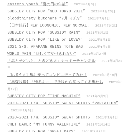
eastern youth “夏の日の午後”
2021年8月3日
SUBSIDY CITY POP “NEO TOKYO 2021”
2021年7月23日
bloodthirsty butchers “7月_July”
2021年7月6日
【日本銀行】NEW ECONOMIC, NEW NORMAL.
2021年7月2日
SUBSIDY CITY POP “SUBSIDY RAIN”
2021年6月1日
SUBSIDY CITY POP “LIKE or LOVE?”
2021年5月1日
2021 S/S, APAPANE REINS TOTE BAG
2021年4月6日
WORLD PAIN “悲しくてやりきれない”
2021年3月27日
「馬と子どもと、ときどき犬」ナッキーチャンネル
2021年3月21
日
【N.Sうま】馬に乗ってコンビニ行ってみた！
2021年3月19日
【馬森牧場】「帰るよ～」で放牧から戻ってくる馬たち
2021年3
月17日
SUBSIDY CITY POP “TIME MACHINE”
2021年3月9日
2020-2021 F/W, SUBSIDY SWEAT SHIRTS “VARIATION”
2021年3月6日
2020-2021 F/W, SUBSIDY SWEAT SHIRTS
2021年3月6日
CHET BAKER “MY FUNNY VALENTINE”
2021年2月14日
SUBSIDY CITY POP “SWEET DAYS”
2021年2月12日