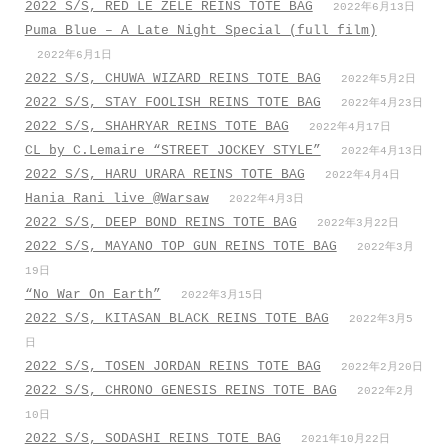
2022 S/S, RED LE ZELE REINS TOTE BAG
2022年6月13日
Puma Blue – A Late Night Special (full film)
2022年6月1日
2022 S/S, CHUWA WIZARD REINS TOTE BAG
2022年5月2日
2022 S/S, STAY FOOLISH REINS TOTE BAG
2022年4月23日
2022 S/S, SHAHRYAR REINS TOTE BAG
2022年4月17日
CL by C.Lemaire “STREET JOCKEY STYLE”
2022年4月13日
2022 S/S, HARU URARA REINS TOTE BAG
2022年4月4日
Hania Rani live @Warsaw
2022年4月3日
2022 S/S, DEEP BOND REINS TOTE BAG
2022年3月22日
2022 S/S, MAYANO TOP GUN REINS TOTE BAG
2022年3月
19日
“No War On Earth”
2022年3月15日
2022 S/S, KITASAN BLACK REINS TOTE BAG
2022年3月5
日
2022 S/S, TOSEN JORDAN REINS TOTE BAG
2022年2月20日
2022 S/S, CHRONO GENESIS REINS TOTE BAG
2022年2月
10日
2022 S/S, SODASHI REINS TOTE BAG
2021年10月22日