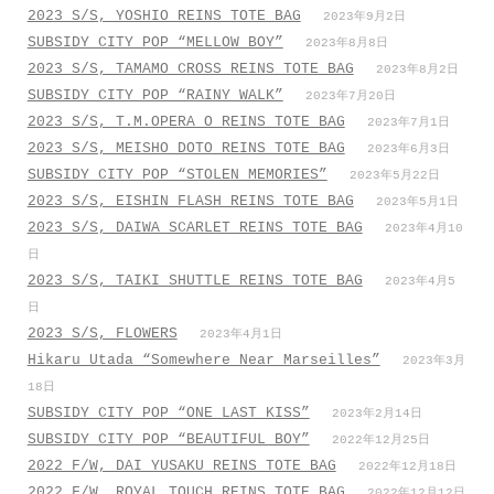
2023 S/S, YOSHIO REINS TOTE BAG
2023年9月2日
SUBSIDY CITY POP “MELLOW BOY”
2023年8月8日
2023 S/S, TAMAMO CROSS REINS TOTE BAG
2023年8月2日
SUBSIDY CITY POP “RAINY WALK”
2023年7月20日
2023 S/S, T.M.OPERA O REINS TOTE BAG
2023年7月1日
2023 S/S, MEISHO DOTO REINS TOTE BAG
2023年6月3日
SUBSIDY CITY POP “STOLEN MEMORIES”
2023年5月22日
2023 S/S, EISHIN FLASH REINS TOTE BAG
2023年5月1日
2023 S/S, DAIWA SCARLET REINS TOTE BAG
2023年4月10
日
2023 S/S, TAIKI SHUTTLE REINS TOTE BAG
2023年4月5
日
2023 S/S, FLOWERS
2023年4月1日
Hikaru Utada “Somewhere Near Marseilles”
2023年3月
18日
SUBSIDY CITY POP “ONE LAST KISS”
2023年2月14日
SUBSIDY CITY POP “BEAUTIFUL BOY”
2022年12月25日
2022 F/W, DAI YUSAKU REINS TOTE BAG
2022年12月18日
2022 F/W, ROYAL TOUCH REINS TOTE BAG
2022年12月12日