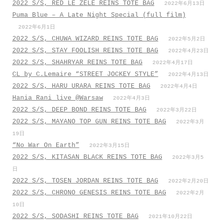
2022 S/S, RED LE ZELE REINS TOTE BAG
2022年6月13日
Puma Blue – A Late Night Special (full film)
2022年6月1日
2022 S/S, CHUWA WIZARD REINS TOTE BAG
2022年5月2日
2022 S/S, STAY FOOLISH REINS TOTE BAG
2022年4月23日
2022 S/S, SHAHRYAR REINS TOTE BAG
2022年4月17日
CL by C.Lemaire “STREET JOCKEY STYLE”
2022年4月13日
2022 S/S, HARU URARA REINS TOTE BAG
2022年4月4日
Hania Rani live @Warsaw
2022年4月3日
2022 S/S, DEEP BOND REINS TOTE BAG
2022年3月22日
2022 S/S, MAYANO TOP GUN REINS TOTE BAG
2022年3月
19日
“No War On Earth”
2022年3月15日
2022 S/S, KITASAN BLACK REINS TOTE BAG
2022年3月5
日
2022 S/S, TOSEN JORDAN REINS TOTE BAG
2022年2月20日
2022 S/S, CHRONO GENESIS REINS TOTE BAG
2022年2月
10日
2022 S/S, SODASHI REINS TOTE BAG
2021年10月22日