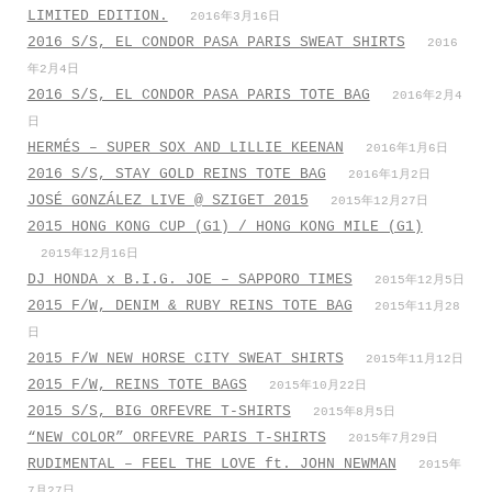
LIMITED EDITION.
2016年3月16日
2016 S/S, EL CONDOR PASA PARIS SWEAT SHIRTS
2016
年2月4日
2016 S/S, EL CONDOR PASA PARIS TOTE BAG
2016年2月4
日
HERMÉS – SUPER SOX AND LILLIE KEENAN
2016年1月6日
2016 S/S, STAY GOLD REINS TOTE BAG
2016年1月2日
JOSÉ GONZÁLEZ LIVE @ SZIGET 2015
2015年12月27日
2015 HONG KONG CUP (G1) / HONG KONG MILE (G1)
2015年12月16日
DJ HONDA x B.I.G. JOE – SAPPORO TIMES
2015年12月5日
2015 F/W, DENIM & RUBY REINS TOTE BAG
2015年11月28
日
2015 F/W NEW HORSE CITY SWEAT SHIRTS
2015年11月12日
2015 F/W, REINS TOTE BAGS
2015年10月22日
2015 S/S, BIG ORFEVRE T-SHIRTS
2015年8月5日
“NEW COLOR” ORFEVRE PARIS T-SHIRTS
2015年7月29日
RUDIMENTAL – FEEL THE LOVE ft. JOHN NEWMAN
2015年
7月27日