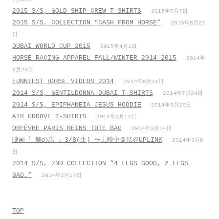
2015 S/S, GOLD SHIP CREW T-SHIRTS
2015年7月7日
2015 S/S, COLLECTION “CASH FROM HORSE”
2015年5月22
日
DUBAI WORLD CUP 2015
2015年4月1日
HORSE RACING APPAREL FALL/WINTER 2014-2015
2014年
9月23日
FUNNIEST HORSE VIDEOS 2014
2014年8月11日
2014 S/S, GENTILDONNA DUBAI T-SHIRTS
2014年7月24日
2014 S/S, EPIPHANEIA JESUS HOODIE
2014年3月26日
AIR GROOVE T-SHIRTS
2014年3月17日
ORFÈVRE PARIS REINS TOTE BAG
2014年3月14日
映画『 祭の馬 』3/8(土) 〜上映中＠渋谷UPLINK
2014年3月8
日
2014 S/S, 2ND COLLECTION “4 LEGS GOOD, 2 LEGS
BAD.”
2014年2月17日
TOP