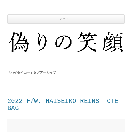
コ
ン
テ
ン
ツ
メニュー
へ
ス
キ
ッ
プ
「
ハイセイコー
」タグアーカイブ
2022 F/W, HAISEIKO REINS TOTE
BAG