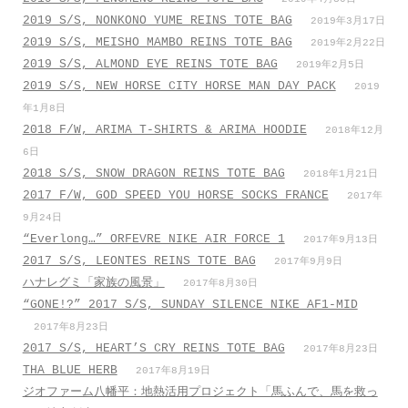
2019 S/S, NONKONO YUME REINS TOTE BAG
2019年3月17日
2019 S/S, MEISHO MAMBO REINS TOTE BAG
2019年2月22日
2019 S/S, ALMOND EYE REINS TOTE BAG
2019年2月5日
2019 S/S, NEW HORSE CITY HORSE MAN DAY PACK
2019
年1月8日
2018 F/W, ARIMA T-SHIRTS & ARIMA HOODIE
2018年12月
6日
2018 S/S, SNOW DRAGON REINS TOTE BAG
2018年1月21日
2017 F/W, GOD SPEED YOU HORSE SOCKS FRANCE
2017年
9月24日
“Everlong…” ORFEVRE NIKE AIR FORCE 1
2017年9月13日
2017 S/S, LEONTES REINS TOTE BAG
2017年9月9日
ハナレグミ「家族の風景」
2017年8月30日
“GONE!?” 2017 S/S, SUNDAY SILENCE NIKE AF1-MID
2017年8月23日
2017 S/S, HEART’S CRY REINS TOTE BAG
2017年8月23日
THA BLUE HERB
2017年8月19日
ジオファーム八幡平：地熱活用プロジェクト「馬ふんで、馬を救っ