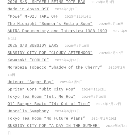
2026 S/S, SHIGERU REINS TOTE BAG
2026年3月8日
Made in Abyss OST
2026年1月1日
“Möwe” M-02J TAKE OFF
2025年11月14日
The Midnight “Summer’s Ending Soon”
2025年9月15日
AKIRA Documentary and Interview 1988-1993
2025年9
月1日
2025 S/S SUBSIDY WARS
2025年8月15日
SUBSIDY CITY POP “CLOUDY AFTERNOON”
2025年5月17日
Kawasaki “CORLEO”
2025年4月10日
Morabeza Tobacco “Shadow of the Cherry”
2025年2月
18日
Unicorn “Sugar Boy”
2025年1月1日
Spriter Gors “8bit City Pop”
2024年11月2日
Tokyo Tea Room “Tell Me How”
2024年8月30日
Ol’ Burger Beats “74: Out of Time”
2024年7月22日
Umbrella Symphony
2024年6月17日
Tokyo Tea Room “No Future Plans”
2024年1月20日
SUBSIDY CITY POP “A DAY IN THE SUMMER”
2023年9月22
日