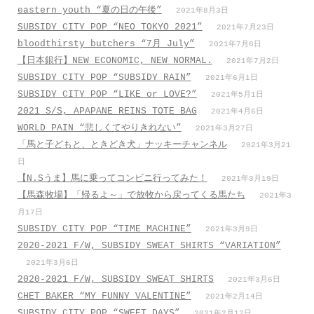
eastern youth “夏の日の午後”
2021年8月3日
SUBSIDY CITY POP “NEO TOKYO 2021”
2021年7月23日
bloodthirsty butchers “7月_July”
2021年7月6日
【日本銀行】NEW ECONOMIC, NEW NORMAL.
2021年7月2日
SUBSIDY CITY POP “SUBSIDY RAIN”
2021年6月1日
SUBSIDY CITY POP “LIKE or LOVE?”
2021年5月1日
2021 S/S, APAPANE REINS TOTE BAG
2021年4月6日
WORLD PAIN “悲しくてやりきれない”
2021年3月27日
「馬と子どもと、ときどき犬」ナッキーチャンネル
2021年3月21
日
【N.Sうま】馬に乗ってコンビニ行ってみた！
2021年3月19日
【馬森牧場】「帰るよ～」で放牧から戻ってくる馬たち
2021年3
月17日
SUBSIDY CITY POP “TIME MACHINE”
2021年3月9日
2020-2021 F/W, SUBSIDY SWEAT SHIRTS “VARIATION”
2021年3月6日
2020-2021 F/W, SUBSIDY SWEAT SHIRTS
2021年3月6日
CHET BAKER “MY FUNNY VALENTINE”
2021年2月14日
SUBSIDY CITY POP “SWEET DAYS”
2021年2月12日