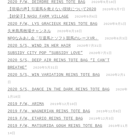
2020 F/W, DEIRDRE REINS TOTE BAG
2020年9月18日
【現場の声】引退馬を救えない現状について2020
2020年9月7日
【紗栄子】NASU FARM VILLAGE
2020年9月6日
2020 F/W, LYS GRACIEUX REINS TOTE BAG
2020年9月1日
久米島馬牧場チャンネル
2020年8月18日
NPOなみあし会「引退馬とソフト競馬のレースVR」
2020年8月3日
2020 S/S, WIND IN HER HAIR
2020年7月31日
SUBSIDY CITY POP “SUBSIDY LOVE”
2020年7月1日
2020 S/S, DEEP AIR REINS TOTE BAG “I CAN’T
BREATHE”
2020年5月31日
2020 S/S, WIN VARIATION REINS TOTE BAG
2020年2月1
日
2020 S/S, DANCE IN THE DARK REINS TOTE BAG
2020年
1月18日
2019 F/W, ARIMA
2019年12月10日
2019 F/W, WAGNERIAN REINS TOTE BAG
2019年12月8日
2019 F/W, ETARIO REINS TOTE BAG
2019年12月3日
2019 F/W, MATSURIDA GOGH REINS TOTE BAG
2019年11月
14日