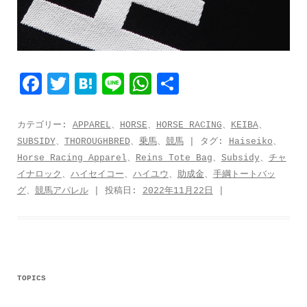
F
T
H
L
W
共
a
w
a
i
h
有
c
i
t
n
a
カテゴリー:
APPAREL
、
HORSE
、
HORSE RACING
、
KEIBA
、
SUBSIDY
、
THOROUGHBRED
、
乗馬
、
競馬
| タグ:
Haiseiko
、
e
t
e
e
t
Horse Racing Apparel
、
Reins Tote Bag
、
Subsidy
、
チャ
b
t
n
s
イナロック
、
ハイセイコー
、
ハイユウ
、
助成金
、
手綱トートバッ
o
e
a
A
グ
、
競馬アパレル
| 投稿日:
2022年11月22日
|
o
r
p
k
p
TOPICS