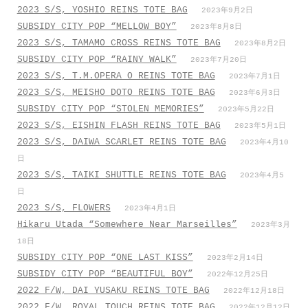
2023 S/S, YOSHIO REINS TOTE BAG
2023年9月2日
SUBSIDY CITY POP “MELLOW BOY”
2023年8月8日
2023 S/S, TAMAMO CROSS REINS TOTE BAG
2023年8月2日
SUBSIDY CITY POP “RAINY WALK”
2023年7月20日
2023 S/S, T.M.OPERA O REINS TOTE BAG
2023年7月1日
2023 S/S, MEISHO DOTO REINS TOTE BAG
2023年6月3日
SUBSIDY CITY POP “STOLEN MEMORIES”
2023年5月22日
2023 S/S, EISHIN FLASH REINS TOTE BAG
2023年5月1日
2023 S/S, DAIWA SCARLET REINS TOTE BAG
2023年4月10
日
2023 S/S, TAIKI SHUTTLE REINS TOTE BAG
2023年4月5
日
2023 S/S, FLOWERS
2023年4月1日
Hikaru Utada “Somewhere Near Marseilles”
2023年3月
18日
SUBSIDY CITY POP “ONE LAST KISS”
2023年2月14日
SUBSIDY CITY POP “BEAUTIFUL BOY”
2022年12月25日
2022 F/W, DAI YUSAKU REINS TOTE BAG
2022年12月18日
2022 F/W, ROYAL TOUCH REINS TOTE BAG
2022年12月12日