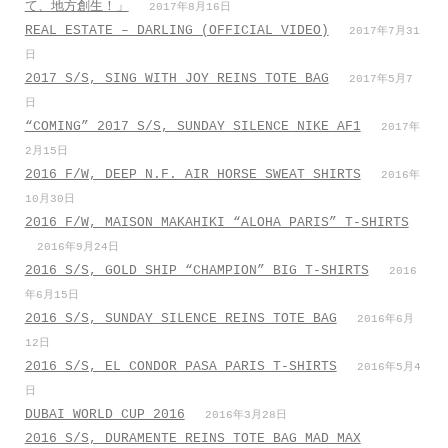
て、地方創生！」
2017年8月16日
REAL ESTATE – DARLING (OFFICIAL VIDEO)
2017年7月31
日
2017 S/S, SING WITH JOY REINS TOTE BAG
2017年5月7
日
“COMING” 2017 S/S, SUNDAY SILENCE NIKE AF1
2017年
2月15日
2016 F/W, DEEP N.F. AIR HORSE SWEAT SHIRTS
2016年
10月30日
2016 F/W, MAISON MAKAHIKI “ALOHA PARIS” T-SHIRTS
2016年9月24日
2016 S/S, GOLD SHIP “CHAMPION” BIG T-SHIRTS
2016
年6月15日
2016 S/S, SUNDAY SILENCE REINS TOTE BAG
2016年6月
12日
2016 S/S, EL CONDOR PASA PARIS T-SHIRTS
2016年5月4
日
DUBAI WORLD CUP 2016
2016年3月28日
2016 S/S, DURAMENTE REINS TOTE BAG MAD MAX