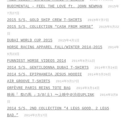
RUDIMENTAL – FEEL THE LOVE ft. JOHN NEWMAN
2015年
7月27日
2015 S/S, GOLD SHIP CREW T-SHIRTS
2015年7月7日
2015 S/S, COLLECTION “CASH FROM HORSE”
2015年5月22
日
DUBAI WORLD CUP 2015
2015年4月1日
HORSE RACING APPAREL FALL/WINTER 2014-2015
2014年
9月23日
FUNNIEST HORSE VIDEOS 2014
2014年8月11日
2014 S/S, GENTILDONNA DUBAI T-SHIRTS
2014年7月24日
2014 S/S, EPIPHANEIA JESUS HOODIE
2014年3月26日
AIR GROOVE T-SHIRTS
2014年3月17日
ORFÈVRE PARIS REINS TOTE BAG
2014年3月14日
映画『 祭の馬 』3/8(土) 〜上映中＠渋谷UPLINK
2014年3月8
日
2014 S/S, 2ND COLLECTION “4 LEGS GOOD, 2 LEGS
BAD.”
2014年2月17日