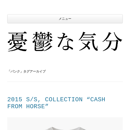
コ
ン
テ
ン
ツ
メニュー
へ
ス
キ
ッ
プ
「
パンク
」タグアーカイブ
2015 S/S, COLLECTION “CASH
FROM HORSE”