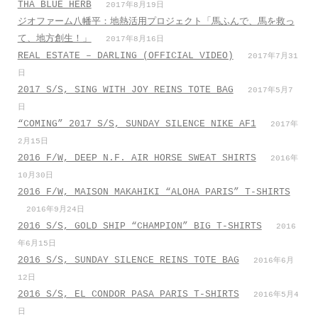
THA BLUE HERB
2017年8月19日
ジオファーム八幡平：地熱活用プロジェクト「馬ふんで、馬を救っ
て、地方創生！」
2017年8月16日
REAL ESTATE – DARLING (OFFICIAL VIDEO)
2017年7月31
日
2017 S/S, SING WITH JOY REINS TOTE BAG
2017年5月7
日
“COMING” 2017 S/S, SUNDAY SILENCE NIKE AF1
2017年
2月15日
2016 F/W, DEEP N.F. AIR HORSE SWEAT SHIRTS
2016年
10月30日
2016 F/W, MAISON MAKAHIKI “ALOHA PARIS” T-SHIRTS
2016年9月24日
2016 S/S, GOLD SHIP “CHAMPION” BIG T-SHIRTS
2016
年6月15日
2016 S/S, SUNDAY SILENCE REINS TOTE BAG
2016年6月
12日
2016 S/S, EL CONDOR PASA PARIS T-SHIRTS
2016年5月4
日