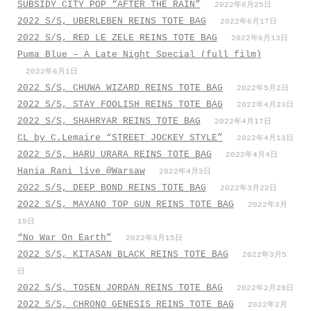
SUBSIDY CITY POP “AFTER THE RAIN”
2022年6月25日
2022 S/S, UBERLEBEN REINS TOTE BAG
2022年6月17日
2022 S/S, RED LE ZELE REINS TOTE BAG
2022年6月13日
Puma Blue – A Late Night Special (full film)
2022年6月1日
2022 S/S, CHUWA WIZARD REINS TOTE BAG
2022年5月2日
2022 S/S, STAY FOOLISH REINS TOTE BAG
2022年4月23日
2022 S/S, SHAHRYAR REINS TOTE BAG
2022年4月17日
CL by C.Lemaire “STREET JOCKEY STYLE”
2022年4月13日
2022 S/S, HARU URARA REINS TOTE BAG
2022年4月4日
Hania Rani live @Warsaw
2022年4月3日
2022 S/S, DEEP BOND REINS TOTE BAG
2022年3月22日
2022 S/S, MAYANO TOP GUN REINS TOTE BAG
2022年3月
19日
“No War On Earth”
2022年3月15日
2022 S/S, KITASAN BLACK REINS TOTE BAG
2022年3月5
日
2022 S/S, TOSEN JORDAN REINS TOTE BAG
2022年2月20日
2022 S/S, CHRONO GENESIS REINS TOTE BAG
2022年2月