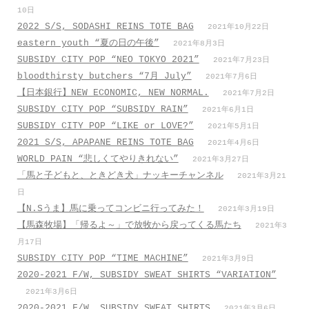
10日
2022 S/S, SODASHI REINS TOTE BAG
2021年10月22日
eastern youth “夏の日の午後”
2021年8月3日
SUBSIDY CITY POP “NEO TOKYO 2021”
2021年7月23日
bloodthirsty butchers “7月_July”
2021年7月6日
【日本銀行】NEW ECONOMIC, NEW NORMAL.
2021年7月2日
SUBSIDY CITY POP “SUBSIDY RAIN”
2021年6月1日
SUBSIDY CITY POP “LIKE or LOVE?”
2021年5月1日
2021 S/S, APAPANE REINS TOTE BAG
2021年4月6日
WORLD PAIN “悲しくてやりきれない”
2021年3月27日
「馬と子どもと、ときどき犬」ナッキーチャンネル
2021年3月21
日
【N.Sうま】馬に乗ってコンビニ行ってみた！
2021年3月19日
【馬森牧場】「帰るよ～」で放牧から戻ってくる馬たち
2021年3
月17日
SUBSIDY CITY POP “TIME MACHINE”
2021年3月9日
2020-2021 F/W, SUBSIDY SWEAT SHIRTS “VARIATION”
2021年3月6日
2020-2021 F/W, SUBSIDY SWEAT SHIRTS
2021年3月6日