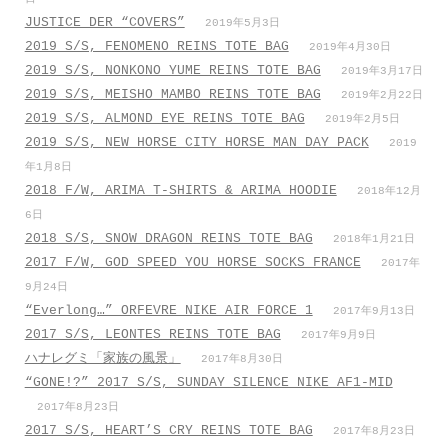
JUSTICE DER “COVERS”
2019年5月3日
2019 S/S, FENOMENO REINS TOTE BAG
2019年4月30日
2019 S/S, NONKONO YUME REINS TOTE BAG
2019年3月17日
2019 S/S, MEISHO MAMBO REINS TOTE BAG
2019年2月22日
2019 S/S, ALMOND EYE REINS TOTE BAG
2019年2月5日
2019 S/S, NEW HORSE CITY HORSE MAN DAY PACK
2019
年1月8日
2018 F/W, ARIMA T-SHIRTS & ARIMA HOODIE
2018年12月
6日
2018 S/S, SNOW DRAGON REINS TOTE BAG
2018年1月21日
2017 F/W, GOD SPEED YOU HORSE SOCKS FRANCE
2017年
9月24日
“Everlong…” ORFEVRE NIKE AIR FORCE 1
2017年9月13日
2017 S/S, LEONTES REINS TOTE BAG
2017年9月9日
ハナレグミ「家族の風景」
2017年8月30日
“GONE!?” 2017 S/S, SUNDAY SILENCE NIKE AF1-MID
2017年8月23日
2017 S/S, HEART’S CRY REINS TOTE BAG
2017年8月23日