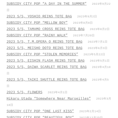
SUBSIDY CITY POP “A DAY IN THE SUMMER”
2023年9月22
日
2023 S/S, YOSHIO REINS TOTE BAG
2023年9月2日
SUBSIDY CITY POP “MELLOW BOY”
2023年8月8日
2023 S/S, TAMAMO CROSS REINS TOTE BAG
2023年8月2日
SUBSIDY CITY POP “RAINY WALK”
2023年7月20日
2023 S/S, T.M.OPERA O REINS TOTE BAG
2023年7月1日
2023 S/S, MEISHO DOTO REINS TOTE BAG
2023年6月3日
SUBSIDY CITY POP “STOLEN MEMORIES”
2023年5月22日
2023 S/S, EISHIN FLASH REINS TOTE BAG
2023年5月1日
2023 S/S, DAIWA SCARLET REINS TOTE BAG
2023年4月10
日
2023 S/S, TAIKI SHUTTLE REINS TOTE BAG
2023年4月5
日
2023 S/S, FLOWERS
2023年4月1日
Hikaru Utada “Somewhere Near Marseilles”
2023年3月
18日
SUBSIDY CITY POP “ONE LAST KISS”
2023年2月14日
SUBSIDY CITY POP “BEAUTIFUL BOY”
2022年12月25日