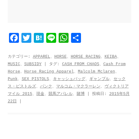
F
T
H
L
W
共
a
w
a
i
h
有
c
i
t
n
a
カテゴリー:
APPAREL
、
HORSE
、
HORSE RACING
、
KEIBA
、
MUSIC
、
SUBSIDY
| タグ:
CASH FROM CHAOS
、
Cash From
e
t
e
e
t
Horse
、
Horse Racing Apparel
、
Malcolm Mclaren
、
b
t
n
s
Punk
、
SEX PISTOLS
、
キャッシュバッグ
、
ギャンブル
、
セック
o
e
a
A
ス・ピストルズ
、
パンク
、
マルコム・マクラーレン
、
ヴィクトリア
マイル 2015
、
現金
、
競馬アパレル
、
賭博
| 投稿日:
2015年5月
o
r
p
22日
|
k
p