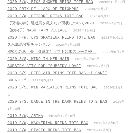
2020 F/W, RICE SHOWER REINS TOTE BAG
2020年10月17日
2020 PRIX DE L’ARC DE TRIOMPHE
2020年10月7日
2020 F/W, DEIRDRE REINS TOTE BAG
2020年9月18日
【現場の声】引退馬を救えない現状について2020
2020年9月7日
【紗栄子】NASU FARM VILLAGE
2020年9月6日
2020 F/W, LYS GRACIEUX REINS TOTE BAG
2020年9月1日
久米島馬牧場チャンネル
2020年8月18日
NPOなみあし会「引退馬とソフト競馬のレースVR」
2020年8月3日
2020 S/S, WIND IN HER HAIR
2020年7月31日
SUBSIDY CITY POP “SUBSIDY LOVE”
2020年7月1日
2020 S/S, DEEP AIR REINS TOTE BAG “I CAN’T
BREATHE”
2020年5月31日
2020 S/S, WIN VARIATION REINS TOTE BAG
2020年2月1
日
2020 S/S, DANCE IN THE DARK REINS TOTE BAG
2020年
1月18日
2019 F/W, ARIMA
2019年12月10日
2019 F/W, WAGNERIAN REINS TOTE BAG
2019年12月8日
2019 F/W, ETARIO REINS TOTE BAG
2019年12月3日