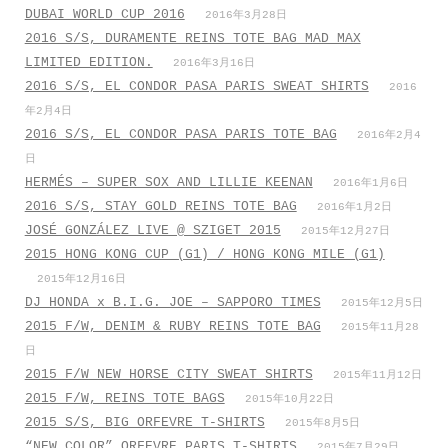
DUBAI WORLD CUP 2016
2016年3月28日
2016 S/S, DURAMENTE REINS TOTE BAG MAD MAX
LIMITED EDITION.
2016年3月16日
2016 S/S, EL CONDOR PASA PARIS SWEAT SHIRTS
2016
年2月4日
2016 S/S, EL CONDOR PASA PARIS TOTE BAG
2016年2月4
日
HERMÉS – SUPER SOX AND LILLIE KEENAN
2016年1月6日
2016 S/S, STAY GOLD REINS TOTE BAG
2016年1月2日
JOSÉ GONZÁLEZ LIVE @ SZIGET 2015
2015年12月27日
2015 HONG KONG CUP (G1) / HONG KONG MILE (G1)
2015年12月16日
DJ HONDA x B.I.G. JOE – SAPPORO TIMES
2015年12月5日
2015 F/W, DENIM & RUBY REINS TOTE BAG
2015年11月28
日
2015 F/W NEW HORSE CITY SWEAT SHIRTS
2015年11月12日
2015 F/W, REINS TOTE BAGS
2015年10月22日
2015 S/S, BIG ORFEVRE T-SHIRTS
2015年8月5日
“NEW COLOR” ORFEVRE PARIS T-SHIRTS
2015年7月29日