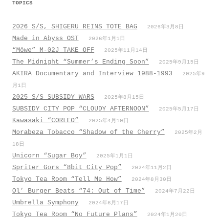
TOPICS
2026 S/S, SHIGERU REINS TOTE BAG
2026年3月8日
Made in Abyss OST
2026年1月1日
“Möwe” M-02J TAKE OFF
2025年11月14日
The Midnight “Summer’s Ending Soon”
2025年9月15日
AKIRA Documentary and Interview 1988-1993
2025年9
月1日
2025 S/S SUBSIDY WARS
2025年8月15日
SUBSIDY CITY POP “CLOUDY AFTERNOON”
2025年5月17日
Kawasaki “CORLEO”
2025年4月10日
Morabeza Tobacco “Shadow of the Cherry”
2025年2月
18日
Unicorn “Sugar Boy”
2025年1月1日
Spriter Gors “8bit City Pop”
2024年11月2日
Tokyo Tea Room “Tell Me How”
2024年8月30日
Ol’ Burger Beats “74: Out of Time”
2024年7月22日
Umbrella Symphony
2024年6月17日
Tokyo Tea Room “No Future Plans”
2024年1月20日