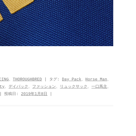
CING
、
THOROUGHBRED
| タグ:
Day Pack
、
Horse Man
、
ty
、
デイパック
、
ファッション
、
リュックサック
、
一口馬主
、
| 投稿日:
2019年1月8日
|