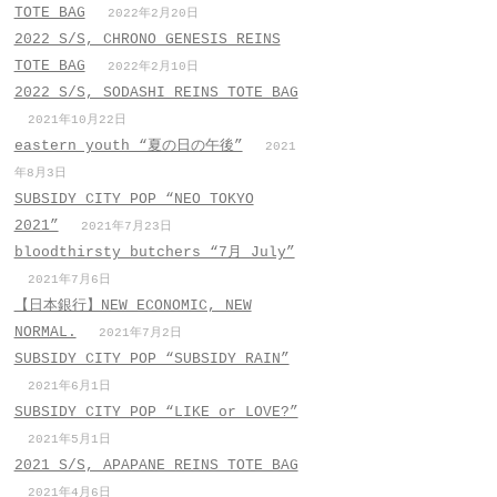
TOTE BAG
2022年2月20日
2022 S/S, CHRONO GENESIS REINS
TOTE BAG
2022年2月10日
2022 S/S, SODASHI REINS TOTE BAG
2021年10月22日
eastern youth “夏の日の午後”
2021
年8月3日
SUBSIDY CITY POP “NEO TOKYO
2021”
2021年7月23日
bloodthirsty butchers “7月_July”
2021年7月6日
【日本銀行】NEW ECONOMIC, NEW
NORMAL.
2021年7月2日
SUBSIDY CITY POP “SUBSIDY RAIN”
2021年6月1日
SUBSIDY CITY POP “LIKE or LOVE?”
2021年5月1日
2021 S/S, APAPANE REINS TOTE BAG
2021年4月6日