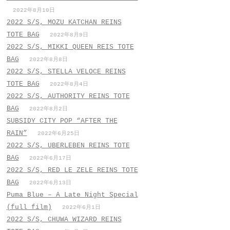
2022年8月10日
2022 S/S, MOZU KATCHAN REINS
TOTE BAG
2022年8月9日
2022 S/S, MIKKI QUEEN REIS TOTE
BAG
2022年8月8日
2022 S/S, STELLA VELOCE REINS
TOTE BAG
2022年8月4日
2022 S/S, AUTHORITY REINS TOTE
BAG
2022年8月2日
SUBSIDY CITY POP “AFTER THE
RAIN”
2022年6月25日
2022 S/S, UBERLEBEN REINS TOTE
BAG
2022年6月17日
2022 S/S, RED LE ZELE REINS TOTE
BAG
2022年6月13日
Puma Blue – A Late Night Special
(full film)
2022年6月1日
2022 S/S, CHUWA WIZARD REINS