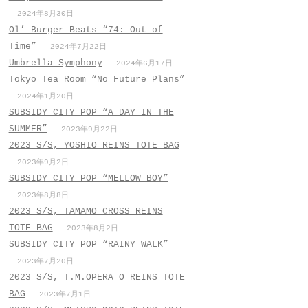
2024年8月30日
Ol’ Burger Beats “74: Out of
Time”
2024年7月22日
Umbrella Symphony
2024年6月17日
Tokyo Tea Room “No Future Plans”
2024年1月20日
SUBSIDY CITY POP “A DAY IN THE
SUMMER”
2023年9月22日
2023 S/S, YOSHIO REINS TOTE BAG
2023年9月2日
SUBSIDY CITY POP “MELLOW BOY”
2023年8月8日
2023 S/S, TAMAMO CROSS REINS
TOTE BAG
2023年8月2日
SUBSIDY CITY POP “RAINY WALK”
2023年7月20日
2023 S/S, T.M.OPERA O REINS TOTE
BAG
2023年7月1日