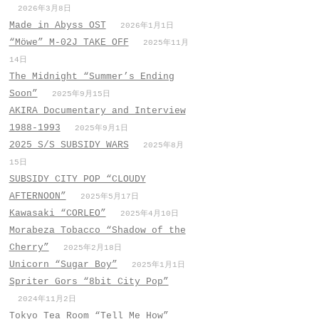
2026年3月8日
Made in Abyss OST
2026年1月1日
“Möwe” M-02J TAKE OFF
2025年11月
14日
The Midnight “Summer’s Ending
Soon”
2025年9月15日
AKIRA Documentary and Interview
1988-1993
2025年9月1日
2025 S/S SUBSIDY WARS
2025年8月
15日
SUBSIDY CITY POP “CLOUDY
AFTERNOON”
2025年5月17日
Kawasaki “CORLEO”
2025年4月10日
Morabeza Tobacco “Shadow of the
Cherry”
2025年2月18日
Unicorn “Sugar Boy”
2025年1月1日
Spriter Gors “8bit City Pop”
2024年11月2日
Tokyo Tea Room “Tell Me How”