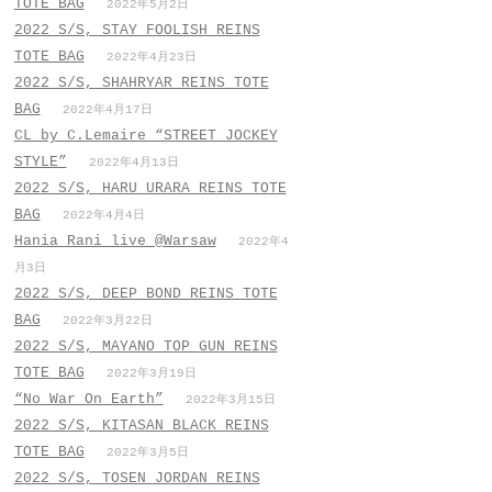
TOTE BAG
2022年5月2日
2022 S/S, STAY FOOLISH REINS
TOTE BAG
2022年4月23日
2022 S/S, SHAHRYAR REINS TOTE
BAG
2022年4月17日
CL by C.Lemaire “STREET JOCKEY
STYLE”
2022年4月13日
2022 S/S, HARU URARA REINS TOTE
BAG
2022年4月4日
Hania Rani live @Warsaw
2022年4
月3日
2022 S/S, DEEP BOND REINS TOTE
BAG
2022年3月22日
2022 S/S, MAYANO TOP GUN REINS
TOTE BAG
2022年3月19日
“No War On Earth”
2022年3月15日
2022 S/S, KITASAN BLACK REINS
TOTE BAG
2022年3月5日
2022 S/S, TOSEN JORDAN REINS