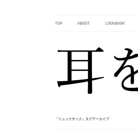
コ
ン
テ
ン
ツ
へ
TOP
ABOUT
LOOKBOOK
ス
キ
ッ
プ
「
リュックサック
」タグアーカイブ