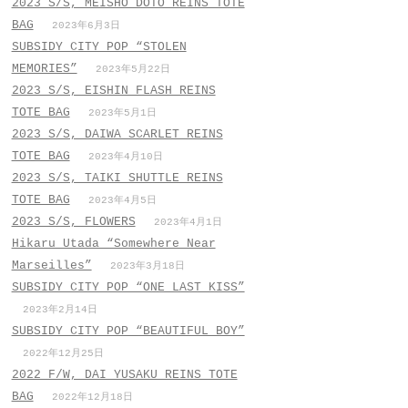
2023 S/S, MEISHO DOTO REINS TOTE
BAG
2023年6月3日
SUBSIDY CITY POP “STOLEN
MEMORIES”
2023年5月22日
2023 S/S, EISHIN FLASH REINS
TOTE BAG
2023年5月1日
2023 S/S, DAIWA SCARLET REINS
TOTE BAG
2023年4月10日
2023 S/S, TAIKI SHUTTLE REINS
TOTE BAG
2023年4月5日
2023 S/S, FLOWERS
2023年4月1日
Hikaru Utada “Somewhere Near
Marseilles”
2023年3月18日
SUBSIDY CITY POP “ONE LAST KISS”
2023年2月14日
SUBSIDY CITY POP “BEAUTIFUL BOY”
2022年12月25日
2022 F/W, DAI YUSAKU REINS TOTE
BAG
2022年12月18日