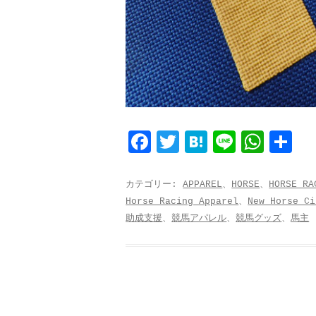
F
T
H
L
W
共
a
w
a
i
h
有
c
i
t
n
a
カテゴリー:
APPAREL
、
HORSE
、
HORSE RA
Horse Racing Apparel
、
New Horse Ci
e
t
e
e
t
助成支援
、
競馬アパレル
、
競馬グッズ
、
馬主
b
t
n
s
o
e
a
A
o
r
p
k
p