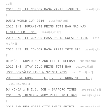
12日
2016 S/S, EL CONDOR PASA PARIS T-SHIRTS
2016年5月4
日
DUBAI WORLD CUP 2016
2016年3月28日
2016 S/S, DURAMENTE REINS TOTE BAG MAD MAX
LIMITED EDITION.
2016年3月16日
2016 S/S, EL CONDOR PASA PARIS SWEAT SHIRTS
2016
年2月4日
2016 S/S, EL CONDOR PASA PARIS TOTE BAG
2016年2月4
日
HERMÉS – SUPER SOX AND LILLIE KEENAN
2016年1月6日
2016 S/S, STAY GOLD REINS TOTE BAG
2016年1月2日
JOSÉ GONZÁLEZ LIVE @ SZIGET 2015
2015年12月27日
2015 HONG KONG CUP (G1) / HONG KONG MILE (G1)
2015年12月16日
DJ HONDA x B.I.G. JOE – SAPPORO TIMES
2015年12月5日
2015 F/W, DENIM & RUBY REINS TOTE BAG
2015年11月28
日
2015 F/W NEW HORSE CITY SWEAT SHIRTS