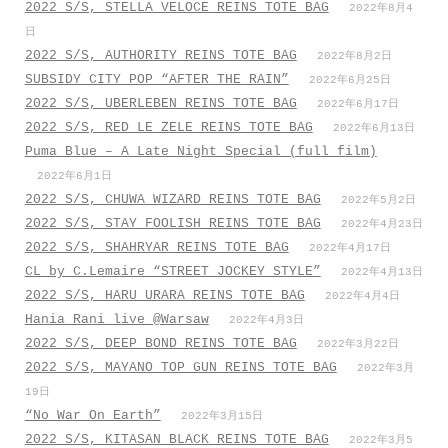
2022 S/S, STELLA VELOCE REINS TOTE BAG
2022年8月4
日
2022 S/S, AUTHORITY REINS TOTE BAG
2022年8月2日
SUBSIDY CITY POP “AFTER THE RAIN”
2022年6月25日
2022 S/S, UBERLEBEN REINS TOTE BAG
2022年6月17日
2022 S/S, RED LE ZELE REINS TOTE BAG
2022年6月13日
Puma Blue – A Late Night Special (full film)
2022年6月1日
2022 S/S, CHUWA WIZARD REINS TOTE BAG
2022年5月2日
2022 S/S, STAY FOOLISH REINS TOTE BAG
2022年4月23日
2022 S/S, SHAHRYAR REINS TOTE BAG
2022年4月17日
CL by C.Lemaire “STREET JOCKEY STYLE”
2022年4月13日
2022 S/S, HARU URARA REINS TOTE BAG
2022年4月4日
Hania Rani live @Warsaw
2022年4月3日
2022 S/S, DEEP BOND REINS TOTE BAG
2022年3月22日
2022 S/S, MAYANO TOP GUN REINS TOTE BAG
2022年3月
19日
“No War On Earth”
2022年3月15日
2022 S/S, KITASAN BLACK REINS TOTE BAG
2022年3月5