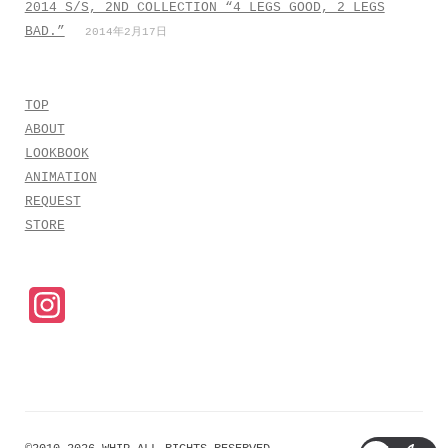
2014 S/S, 2ND COLLECTION “4 LEGS GOOD, 2 LEGS
BAD.”
2014年2月17日
TOP
ABOUT
LOOKBOOK
ANIMATION
REQUEST
STORE
I
n
s
t