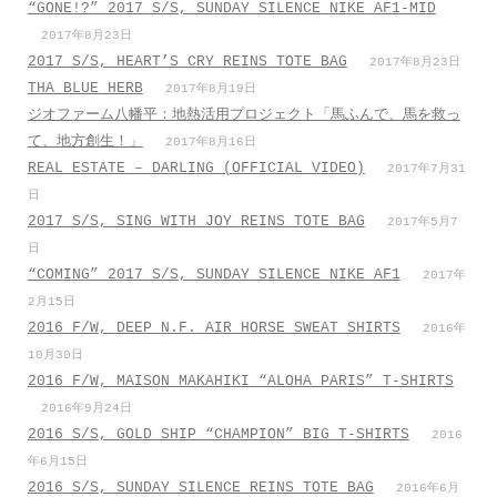
“GONE!?” 2017 S/S, SUNDAY SILENCE NIKE AF1-MID
2017年8月23日
2017 S/S, HEART’S CRY REINS TOTE BAG
2017年8月23日
THA BLUE HERB
2017年8月19日
ジオファーム八幡平：地熱活用プロジェクト「馬ふんで、馬を救っ
て、地方創生！」
2017年8月16日
REAL ESTATE – DARLING (OFFICIAL VIDEO)
2017年7月31
日
2017 S/S, SING WITH JOY REINS TOTE BAG
2017年5月7
日
“COMING” 2017 S/S, SUNDAY SILENCE NIKE AF1
2017年
2月15日
2016 F/W, DEEP N.F. AIR HORSE SWEAT SHIRTS
2016年
10月30日
2016 F/W, MAISON MAKAHIKI “ALOHA PARIS” T-SHIRTS
2016年9月24日
2016 S/S, GOLD SHIP “CHAMPION” BIG T-SHIRTS
2016
年6月15日
2016 S/S, SUNDAY SILENCE REINS TOTE BAG
2016年6月