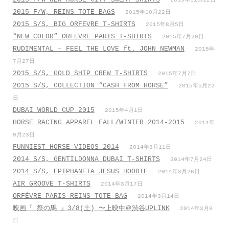
2015年11月12日
2015 F/W, REINS TOTE BAGS
2015年10月22日
2015 S/S, BIG ORFEVRE T-SHIRTS
2015年8月5日
“NEW COLOR” ORFEVRE PARIS T-SHIRTS
2015年7月29日
RUDIMENTAL – FEEL THE LOVE ft. JOHN NEWMAN
2015年
7月27日
2015 S/S, GOLD SHIP CREW T-SHIRTS
2015年7月7日
2015 S/S, COLLECTION “CASH FROM HORSE”
2015年5月22
日
DUBAI WORLD CUP 2015
2015年4月1日
HORSE RACING APPAREL FALL/WINTER 2014-2015
2014年
9月23日
FUNNIEST HORSE VIDEOS 2014
2014年8月11日
2014 S/S, GENTILDONNA DUBAI T-SHIRTS
2014年7月24日
2014 S/S, EPIPHANEIA JESUS HOODIE
2014年3月26日
AIR GROOVE T-SHIRTS
2014年3月17日
ORFÈVRE PARIS REINS TOTE BAG
2014年3月14日
映画『 祭の馬 』3/8(土) 〜上映中＠渋谷UPLINK
2014年3月8
日