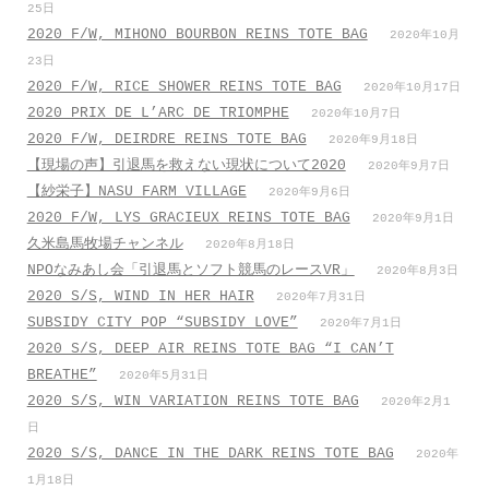
25日
2020 F/W, MIHONO BOURBON REINS TOTE BAG
2020年10月
23日
2020 F/W, RICE SHOWER REINS TOTE BAG
2020年10月17日
2020 PRIX DE L’ARC DE TRIOMPHE
2020年10月7日
2020 F/W, DEIRDRE REINS TOTE BAG
2020年9月18日
【現場の声】引退馬を救えない現状について2020
2020年9月7日
【紗栄子】NASU FARM VILLAGE
2020年9月6日
2020 F/W, LYS GRACIEUX REINS TOTE BAG
2020年9月1日
久米島馬牧場チャンネル
2020年8月18日
NPOなみあし会「引退馬とソフト競馬のレースVR」
2020年8月3日
2020 S/S, WIND IN HER HAIR
2020年7月31日
SUBSIDY CITY POP “SUBSIDY LOVE”
2020年7月1日
2020 S/S, DEEP AIR REINS TOTE BAG “I CAN’T
BREATHE”
2020年5月31日
2020 S/S, WIN VARIATION REINS TOTE BAG
2020年2月1
日
2020 S/S, DANCE IN THE DARK REINS TOTE BAG
2020年
1月18日