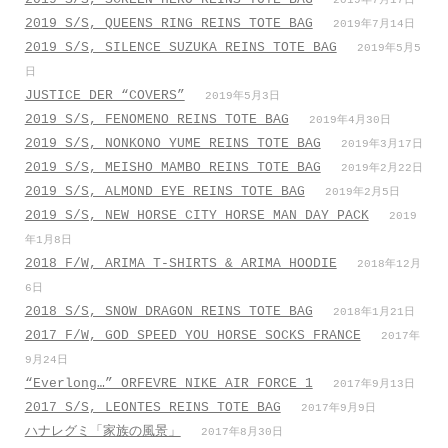
2019年7月17日
2019 S/S, QUEENS RING REINS TOTE BAG
2019年7月14日
2019 S/S, SILENCE SUZUKA REINS TOTE BAG
2019年5月5
日
JUSTICE DER “COVERS”
2019年5月3日
2019 S/S, FENOMENO REINS TOTE BAG
2019年4月30日
2019 S/S, NONKONO YUME REINS TOTE BAG
2019年3月17日
2019 S/S, MEISHO MAMBO REINS TOTE BAG
2019年2月22日
2019 S/S, ALMOND EYE REINS TOTE BAG
2019年2月5日
2019 S/S, NEW HORSE CITY HORSE MAN DAY PACK
2019
年1月8日
2018 F/W, ARIMA T-SHIRTS & ARIMA HOODIE
2018年12月
6日
2018 S/S, SNOW DRAGON REINS TOTE BAG
2018年1月21日
2017 F/W, GOD SPEED YOU HORSE SOCKS FRANCE
2017年
9月24日
“Everlong…” ORFEVRE NIKE AIR FORCE 1
2017年9月13日
2017 S/S, LEONTES REINS TOTE BAG
2017年9月9日
ハナレグミ「家族の風景」
2017年8月30日