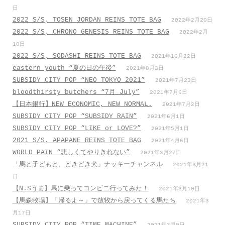
日
2022 S/S, TOSEN JORDAN REINS TOTE BAG
2022年2月20日
2022 S/S, CHRONO GENESIS REINS TOTE BAG
2022年2月
10日
2022 S/S, SODASHI REINS TOTE BAG
2021年10月22日
eastern youth “夏の日の午後”
2021年8月3日
SUBSIDY CITY POP “NEO TOKYO 2021”
2021年7月23日
bloodthirsty butchers “7月_July”
2021年7月6日
【日本銀行】NEW ECONOMIC, NEW NORMAL.
2021年7月2日
SUBSIDY CITY POP “SUBSIDY RAIN”
2021年6月1日
SUBSIDY CITY POP “LIKE or LOVE?”
2021年5月1日
2021 S/S, APAPANE REINS TOTE BAG
2021年4月6日
WORLD PAIN “悲しくてやりきれない”
2021年3月27日
「馬と子どもと、ときどき犬」ナッキーチャンネル
2021年3月21
日
【N.Sうま】馬に乗ってコンビニ行ってみた！
2021年3月19日
【馬森牧場】「帰るよ～」で放牧から戻ってくる馬たち
2021年3
月17日
SUBSIDY CITY POP “TIME MACHINE”