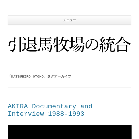
コ
ン
テ
ン
ツ
メニュー
へ
ス
キ
ッ
プ
「
KATSUHIRO OTOMO
」タグアーカイブ
AKIRA Documentary and
Interview 1988-1993