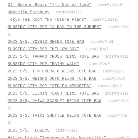
Ol’ Burger Beats “74: Out of Time”
2024年7月22日
Umbrella Symphony
2024年6月17日
Tokyo Tea Room “No Future Plans”
2024年1月20日
SUBSIDY CITY POP “A DAY IN THE SUMMER”
2023年9月22
日
2023 S/S, YOSHIO REINS TOTE BAG
2023年9月2日
SUBSIDY CITY POP “MELLOW BOY”
2023年8月8日
2023 S/S, TAMAMO CROSS REINS TOTE BAG
2023年8月2日
SUBSIDY CITY POP “RAINY WALK”
2023年7月20日
2023 S/S, T.M.OPERA O REINS TOTE BAG
2023年7月1日
2023 S/S, MEISHO DOTO REINS TOTE BAG
2023年6月3日
SUBSIDY CITY POP “STOLEN MEMORIES”
2023年5月22日
2023 S/S, EISHIN FLASH REINS TOTE BAG
2023年5月1日
2023 S/S, DAIWA SCARLET REINS TOTE BAG
2023年4月10
日
2023 S/S, TAIKI SHUTTLE REINS TOTE BAG
2023年4月5
日
2023 S/S, FLOWERS
2023年4月1日
Hikaru Utada “Somewhere Near Marseilles”