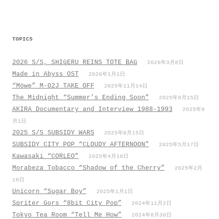
k
p
TOPICS
2026 S/S, SHIGERU REINS TOTE BAG
2026年3月8日
Made in Abyss OST
2026年1月1日
“Möwe” M-02J TAKE OFF
2025年11月14日
The Midnight “Summer’s Ending Soon”
2025年9月15日
AKIRA Documentary and Interview 1988-1993
2025年9
月1日
2025 S/S SUBSIDY WARS
2025年8月15日
SUBSIDY CITY POP “CLOUDY AFTERNOON”
2025年5月17日
Kawasaki “CORLEO”
2025年4月10日
Morabeza Tobacco “Shadow of the Cherry”
2025年2月
18日
Unicorn “Sugar Boy”
2025年1月1日
Spriter Gors “8bit City Pop”
2024年11月2日
Tokyo Tea Room “Tell Me How”
2024年8月30日