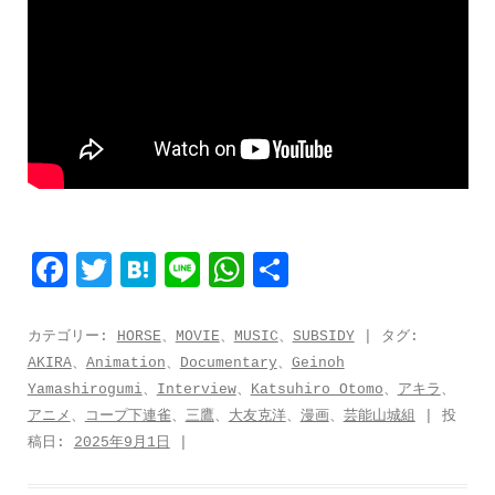
F
T
H
L
W
共
a
w
a
i
h
有
c
i
t
n
a
カテゴリー:
HORSE
、
MOVIE
、
MUSIC
、
SUBSIDY
| タグ:
AKIRA
、
Animation
、
Documentary
、
Geinoh
e
t
e
e
t
Yamashirogumi
、
Interview
、
Katsuhiro Otomo
、
アキラ
、
b
t
n
s
アニメ
、
コープ下連雀
、
三鷹
、
大友克洋
、
漫画
、
芸能山城組
| 投
o
e
a
A
稿日:
2025年9月1日
|
o
r
p