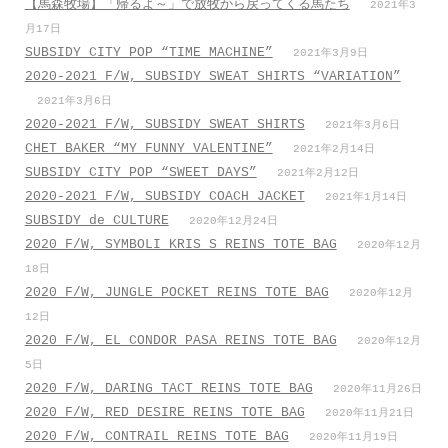
【馬森牧場】「帰るよ～」で放牧から戻ってくる馬たち
2021年3
月17日
SUBSIDY CITY POP “TIME MACHINE”
2021年3月9日
2020-2021 F/W, SUBSIDY SWEAT SHIRTS “VARIATION”
2021年3月6日
2020-2021 F/W, SUBSIDY SWEAT SHIRTS
2021年3月6日
CHET BAKER “MY FUNNY VALENTINE”
2021年2月14日
SUBSIDY CITY POP “SWEET DAYS”
2021年2月12日
2020-2021 F/W, SUBSIDY COACH JACKET
2021年1月14日
SUBSIDY de CULTURE
2020年12月24日
2020 F/W, SYMBOLI KRIS S REINS TOTE BAG
2020年12月
18日
2020 F/W, JUNGLE POCKET REINS TOTE BAG
2020年12月
12日
2020 F/W, EL CONDOR PASA REINS TOTE BAG
2020年12月
5日
2020 F/W, DARING TACT REINS TOTE BAG
2020年11月26日
2020 F/W, RED DESIRE REINS TOTE BAG
2020年11月21日
2020 F/W, CONTRAIL REINS TOTE BAG
2020年11月19日