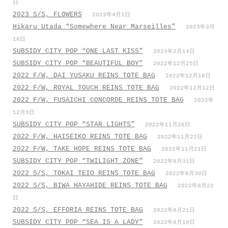
日
2023 S/S, FLOWERS
2023年4月1日
Hikaru Utada “Somewhere Near Marseilles”
2023年3月
18日
SUBSIDY CITY POP “ONE LAST KISS”
2023年2月14日
SUBSIDY CITY POP “BEAUTIFUL BOY”
2022年12月25日
2022 F/W, DAI YUSAKU REINS TOTE BAG
2022年12月18日
2022 F/W, ROYAL TOUCH REINS TOTE BAG
2022年12月12日
2022 F/W, FUSAICHI CONCORDE REINS TOTE BAG
2022年
12月9日
SUBSIDY CITY POP “STAR LIGHTS”
2022年11月26日
2022 F/W, HAISEIKO REINS TOTE BAG
2022年11月22日
2022 F/W, TAKE HOPE REINS TOTE BAG
2022年11月21日
SUBSIDY CITY POP “TWILIGHT ZONE”
2022年8月31日
2022 S/S, TOKAI TEIO REINS TOTE BAG
2022年8月30日
2022 S/S, BIWA HAYAHIDE REINS TOTE BAG
2022年8月22
日
2022 S/S, EFFORIA REINS TOTE BAG
2022年8月21日
SUBSIDY CITY POP “SEA IS A LADY”
2022年8月10日