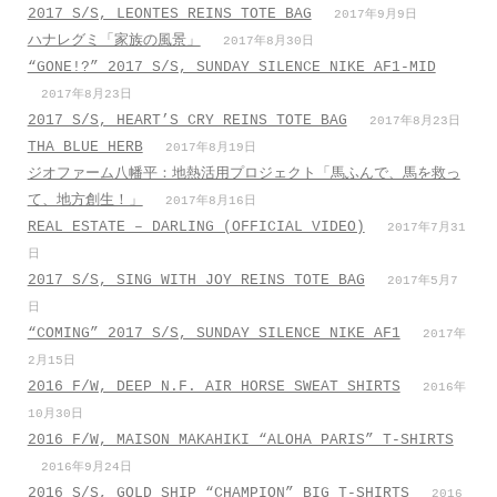
2017 S/S, LEONTES REINS TOTE BAG
2017年9月9日
ハナレグミ「家族の風景」
2017年8月30日
“GONE!?” 2017 S/S, SUNDAY SILENCE NIKE AF1-MID
2017年8月23日
2017 S/S, HEART’S CRY REINS TOTE BAG
2017年8月23日
THA BLUE HERB
2017年8月19日
ジオファーム八幡平：地熱活用プロジェクト「馬ふんで、馬を救っ
て、地方創生！」
2017年8月16日
REAL ESTATE – DARLING (OFFICIAL VIDEO)
2017年7月31
日
2017 S/S, SING WITH JOY REINS TOTE BAG
2017年5月7
日
“COMING” 2017 S/S, SUNDAY SILENCE NIKE AF1
2017年
2月15日
2016 F/W, DEEP N.F. AIR HORSE SWEAT SHIRTS
2016年
10月30日
2016 F/W, MAISON MAKAHIKI “ALOHA PARIS” T-SHIRTS
2016年9月24日
2016 S/S, GOLD SHIP “CHAMPION” BIG T-SHIRTS
2016