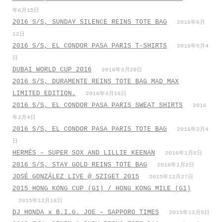
年6月15日
2016 S/S, SUNDAY SILENCE REINS TOTE BAG
2016年6月
12日
2016 S/S, EL CONDOR PASA PARIS T-SHIRTS
2016年5月4
日
DUBAI WORLD CUP 2016
2016年3月28日
2016 S/S, DURAMENTE REINS TOTE BAG MAD MAX
LIMITED EDITION.
2016年3月16日
2016 S/S, EL CONDOR PASA PARIS SWEAT SHIRTS
2016
年2月4日
2016 S/S, EL CONDOR PASA PARIS TOTE BAG
2016年2月4
日
HERMÉS – SUPER SOX AND LILLIE KEENAN
2016年1月6日
2016 S/S, STAY GOLD REINS TOTE BAG
2016年1月2日
JOSÉ GONZÁLEZ LIVE @ SZIGET 2015
2015年12月27日
2015 HONG KONG CUP (G1) / HONG KONG MILE (G1)
2015年12月16日
DJ HONDA x B.I.G. JOE – SAPPORO TIMES
2015年12月5日