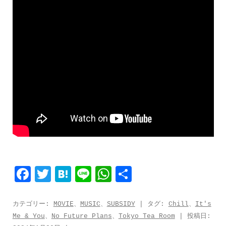
F
T
H
L
W
共
a
w
a
i
h
有
c
i
t
n
a
カテゴリー:
MOVIE
、
MUSIC
、
SUBSIDY
| タグ:
Chill
、
It's
Me & You
、
No Future Plans
、
Tokyo Tea Room
| 投稿日:
e
t
e
e
t