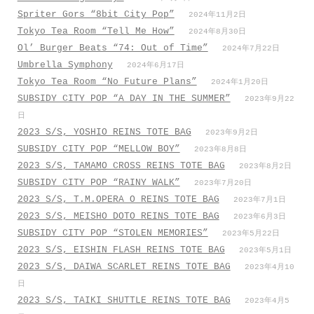
Spriter Gors “8bit City Pop”
2024年11月2日
Tokyo Tea Room “Tell Me How”
2024年8月30日
Ol’ Burger Beats “74: Out of Time”
2024年7月22日
Umbrella Symphony
2024年6月17日
Tokyo Tea Room “No Future Plans”
2024年1月20日
SUBSIDY CITY POP “A DAY IN THE SUMMER”
2023年9月22
日
2023 S/S, YOSHIO REINS TOTE BAG
2023年9月2日
SUBSIDY CITY POP “MELLOW BOY”
2023年8月8日
2023 S/S, TAMAMO CROSS REINS TOTE BAG
2023年8月2日
SUBSIDY CITY POP “RAINY WALK”
2023年7月20日
2023 S/S, T.M.OPERA O REINS TOTE BAG
2023年7月1日
2023 S/S, MEISHO DOTO REINS TOTE BAG
2023年6月3日
SUBSIDY CITY POP “STOLEN MEMORIES”
2023年5月22日
2023 S/S, EISHIN FLASH REINS TOTE BAG
2023年5月1日
2023 S/S, DAIWA SCARLET REINS TOTE BAG
2023年4月10
日
2023 S/S, TAIKI SHUTTLE REINS TOTE BAG
2023年4月5