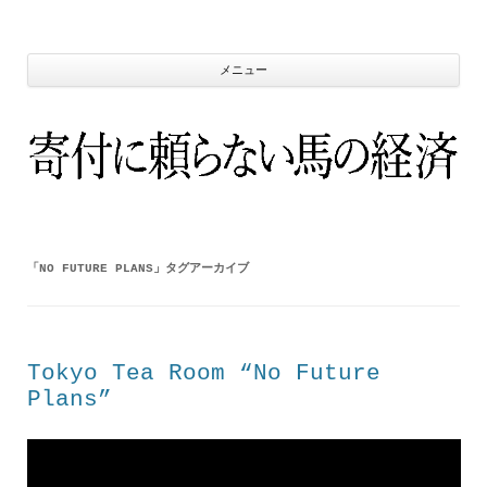
コ
ン
テ
ン
ツ
メニュー
へ
ス
キ
ッ
プ
「
NO FUTURE PLANS
」タグアーカイブ
Tokyo Tea Room “No Future
Plans”