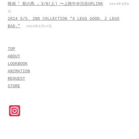
映画『 祭の馬 』3/8(土) 〜上映中＠渋谷UPLINK
2014年3月8
日
2014 S/S, 2ND COLLECTION “4 LEGS GOOD, 2 LEGS
BAD.”
2014年2月17日
TOP
ABOUT
LOOKBOOK
ANIMATION
REQUEST
STORE
I
n
s