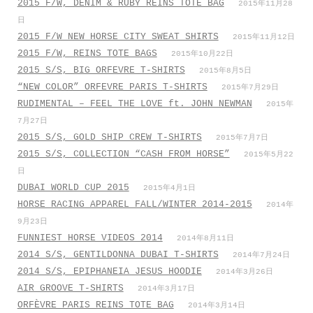
2015 F/W, DENIM & RUBY REINS TOTE BAG
2015年11月28
日
2015 F/W NEW HORSE CITY SWEAT SHIRTS
2015年11月12日
2015 F/W, REINS TOTE BAGS
2015年10月22日
2015 S/S, BIG ORFEVRE T-SHIRTS
2015年8月5日
“NEW COLOR” ORFEVRE PARIS T-SHIRTS
2015年7月29日
RUDIMENTAL – FEEL THE LOVE ft. JOHN NEWMAN
2015年
7月27日
2015 S/S, GOLD SHIP CREW T-SHIRTS
2015年7月7日
2015 S/S, COLLECTION “CASH FROM HORSE”
2015年5月22
日
DUBAI WORLD CUP 2015
2015年4月1日
HORSE RACING APPAREL FALL/WINTER 2014-2015
2014年
9月23日
FUNNIEST HORSE VIDEOS 2014
2014年8月11日
2014 S/S, GENTILDONNA DUBAI T-SHIRTS
2014年7月24日
2014 S/S, EPIPHANEIA JESUS HOODIE
2014年3月26日
AIR GROOVE T-SHIRTS
2014年3月17日
ORFÈVRE PARIS REINS TOTE BAG
2014年3月14日