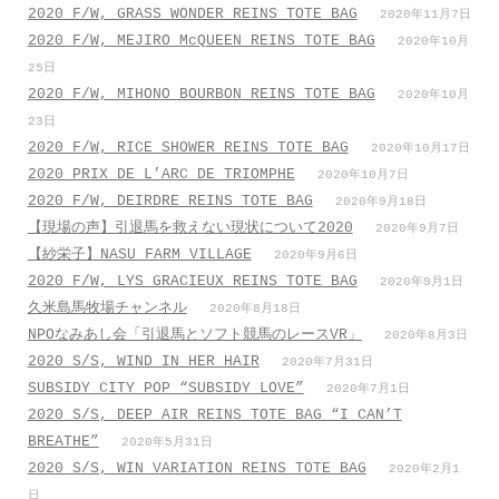
2020 F/W, GRASS WONDER REINS TOTE BAG
2020年11月7日
2020 F/W, MEJIRO McQUEEN REINS TOTE BAG
2020年10月
25日
2020 F/W, MIHONO BOURBON REINS TOTE BAG
2020年10月
23日
2020 F/W, RICE SHOWER REINS TOTE BAG
2020年10月17日
2020 PRIX DE L’ARC DE TRIOMPHE
2020年10月7日
2020 F/W, DEIRDRE REINS TOTE BAG
2020年9月18日
【現場の声】引退馬を救えない現状について2020
2020年9月7日
【紗栄子】NASU FARM VILLAGE
2020年9月6日
2020 F/W, LYS GRACIEUX REINS TOTE BAG
2020年9月1日
久米島馬牧場チャンネル
2020年8月18日
NPOなみあし会「引退馬とソフト競馬のレースVR」
2020年8月3日
2020 S/S, WIND IN HER HAIR
2020年7月31日
SUBSIDY CITY POP “SUBSIDY LOVE”
2020年7月1日
2020 S/S, DEEP AIR REINS TOTE BAG “I CAN’T
BREATHE”
2020年5月31日
2020 S/S, WIN VARIATION REINS TOTE BAG
2020年2月1
日