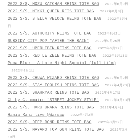
2022 S/S, MOZU KATCHAN REINS TOTE BAG
2022年8月9日
2022 S/S, MIKKI QUEEN REIS TOTE BAG
2022年8月8日
2022 S/S, STELLA VELOCE REINS TOTE BAG
2022年8月4
日
2022 S/S, AUTHORITY REINS TOTE BAG
2022年8月2日
SUBSIDY CITY POP “AFTER THE RAIN”
2022年6月25日
2022 S/S, UBERLEBEN REINS TOTE BAG
2022年6月17日
2022 S/S, RED LE ZELE REINS TOTE BAG
2022年6月13日
Puma Blue – A Late Night Special (full film)
2022年6月1日
2022 S/S, CHUWA WIZARD REINS TOTE BAG
2022年5月2日
2022 S/S, STAY FOOLISH REINS TOTE BAG
2022年4月23日
2022 S/S, SHAHRYAR REINS TOTE BAG
2022年4月17日
CL by C.Lemaire “STREET JOCKEY STYLE”
2022年4月13日
2022 S/S, HARU URARA REINS TOTE BAG
2022年4月4日
Hania Rani live @Warsaw
2022年4月3日
2022 S/S, DEEP BOND REINS TOTE BAG
2022年3月22日
2022 S/S, MAYANO TOP GUN REINS TOTE BAG
2022年3月
19日