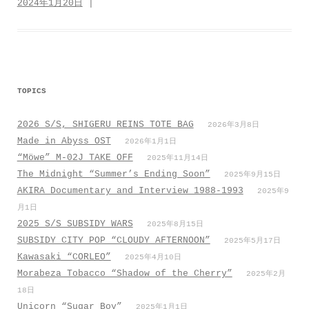
2024年1月20日
|
b
t
n
s
o
e
a
A
o
r
p
k
p
TOPICS
2026 S/S, SHIGERU REINS TOTE BAG
2026年3月8日
Made in Abyss OST
2026年1月1日
“Möwe” M-02J TAKE OFF
2025年11月14日
The Midnight “Summer’s Ending Soon”
2025年9月15日
AKIRA Documentary and Interview 1988-1993
2025年9
月1日
2025 S/S SUBSIDY WARS
2025年8月15日
SUBSIDY CITY POP “CLOUDY AFTERNOON”
2025年5月17日
Kawasaki “CORLEO”
2025年4月10日
Morabeza Tobacco “Shadow of the Cherry”
2025年2月
18日
Unicorn “Sugar Boy”
2025年1月1日