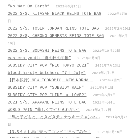
“No War On Earth”
2022年3月15日
2022 S/S, KITASAN BLACK REINS TOTE BAG
2022年3月5
日
2022 S/S, TOSEN JORDAN REINS TOTE BAG
2022年2月20日
2022 S/S, CHRONO GENESIS REINS TOTE BAG
2022年2月
10日
2022 S/S, SODASHI REINS TOTE BAG
2021年10月22日
eastern youth “夏の日の午後”
2021年8月3日
SUBSIDY CITY POP “NEO TOKYO 2021”
2021年7月23日
bloodthirsty butchers “7月_July”
2021年7月6日
【日本銀行】NEW ECONOMIC, NEW NORMAL.
2021年7月2日
SUBSIDY CITY POP “SUBSIDY RAIN”
2021年6月1日
SUBSIDY CITY POP “LIKE or LOVE?”
2021年5月1日
2021 S/S, APAPANE REINS TOTE BAG
2021年4月6日
WORLD PAIN “悲しくてやりきれない”
2021年3月27日
「馬と子どもと、ときどき犬」ナッキーチャンネル
2021年3月21
日
【N.Sうま】馬に乗ってコンビニ行ってみた！
2021年3月19日