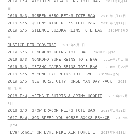
2019 F/W, VICTOIRE PISA REINS TOTE BAG
2019年8月20
日
2019 S/S, SCREEN HERO REINS TOTE BAG
2019年7月17日
2019 S/S, QUEENS RING REINS TOTE BAG
2019年7月14日
2019 S/S, SILENCE SUZUKA REINS TOTE BAG
2019年5月5
日
JUSTICE DER “COVERS”
2019年5月3日
2019 S/S, FENOMENO REINS TOTE BAG
2019年4月30日
2019 S/S, NONKONO YUME REINS TOTE BAG
2019年3月17日
2019 S/S, MEISHO MAMBO REINS TOTE BAG
2019年2月22日
2019 S/S, ALMOND EYE REINS TOTE BAG
2019年2月5日
2019 S/S, NEW HORSE CITY HORSE MAN DAY PACK
2019
年1月8日
2018 F/W, ARIMA T-SHIRTS & ARIMA HOODIE
2018年12月
6日
2018 S/S, SNOW DRAGON REINS TOTE BAG
2018年1月21日
2017 F/W, GOD SPEED YOU HORSE SOCKS FRANCE
2017年
9月24日
“Everlong…” ORFEVRE NIKE AIR FORCE 1
2017年9月13日