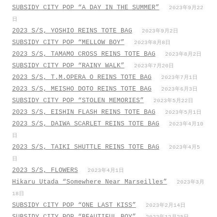
SUBSIDY CITY POP “A DAY IN THE SUMMER”
2023年9月22
日
2023 S/S, YOSHIO REINS TOTE BAG
2023年9月2日
SUBSIDY CITY POP “MELLOW BOY”
2023年8月8日
2023 S/S, TAMAMO CROSS REINS TOTE BAG
2023年8月2日
SUBSIDY CITY POP “RAINY WALK”
2023年7月20日
2023 S/S, T.M.OPERA O REINS TOTE BAG
2023年7月1日
2023 S/S, MEISHO DOTO REINS TOTE BAG
2023年6月3日
SUBSIDY CITY POP “STOLEN MEMORIES”
2023年5月22日
2023 S/S, EISHIN FLASH REINS TOTE BAG
2023年5月1日
2023 S/S, DAIWA SCARLET REINS TOTE BAG
2023年4月10
日
2023 S/S, TAIKI SHUTTLE REINS TOTE BAG
2023年4月5
日
2023 S/S, FLOWERS
2023年4月1日
Hikaru Utada “Somewhere Near Marseilles”
2023年3月
18日
SUBSIDY CITY POP “ONE LAST KISS”
2023年2月14日
SUBSIDY CITY POP “BEAUTIFUL BOY”