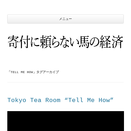
コ
ン
テ
ン
ツ
メニュー
へ
ス
キ
ッ
プ
「
TELL ME HOW
」タグアーカイブ
Tokyo Tea Room “Tell Me How”