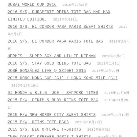
DUBAI WORLD CUP 2016
2016年3月28日
2016 S/S, DURAMENTE REINS TOTE BAG MAD MAX
LIMITED EDITION.
2016年3月16日
2016 S/S, EL CONDOR PASA PARIS SWEAT SHIRTS
2016
年2月4日
2016 S/S, EL CONDOR PASA PARIS TOTE BAG
2016年2月4
日
HERMÉS – SUPER SOX AND LILLIE KEENAN
2016年1月6日
2016 S/S, STAY GOLD REINS TOTE BAG
2016年1月2日
JOSÉ GONZÁLEZ LIVE @ SZIGET 2015
2015年12月27日
2015 HONG KONG CUP (G1) / HONG KONG MILE (G1)
2015年12月16日
DJ HONDA x B.I.G. JOE – SAPPORO TIMES
2015年12月5日
2015 F/W, DENIM & RUBY REINS TOTE BAG
2015年11月28
日
2015 F/W NEW HORSE CITY SWEAT SHIRTS
2015年11月12日
2015 F/W, REINS TOTE BAGS
2015年10月22日
2015 S/S, BIG ORFEVRE T-SHIRTS
2015年8月5日
“NEW COLOR” ORFEVRE PARIS T-SHIRTS