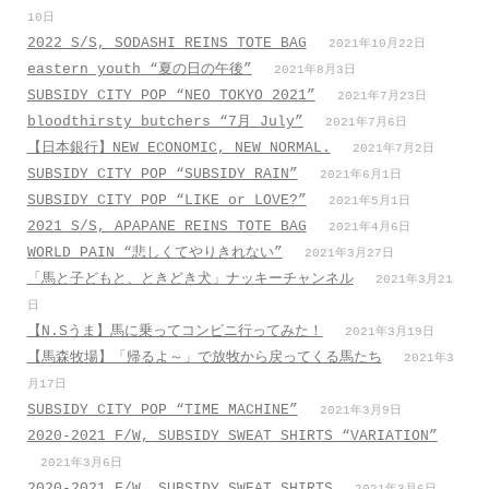
10日
2022 S/S, SODASHI REINS TOTE BAG
2021年10月22日
eastern youth “夏の日の午後”
2021年8月3日
SUBSIDY CITY POP “NEO TOKYO 2021”
2021年7月23日
bloodthirsty butchers “7月_July”
2021年7月6日
【日本銀行】NEW ECONOMIC, NEW NORMAL.
2021年7月2日
SUBSIDY CITY POP “SUBSIDY RAIN”
2021年6月1日
SUBSIDY CITY POP “LIKE or LOVE?”
2021年5月1日
2021 S/S, APAPANE REINS TOTE BAG
2021年4月6日
WORLD PAIN “悲しくてやりきれない”
2021年3月27日
「馬と子どもと、ときどき犬」ナッキーチャンネル
2021年3月21
日
【N.Sうま】馬に乗ってコンビニ行ってみた！
2021年3月19日
【馬森牧場】「帰るよ～」で放牧から戻ってくる馬たち
2021年3
月17日
SUBSIDY CITY POP “TIME MACHINE”
2021年3月9日
2020-2021 F/W, SUBSIDY SWEAT SHIRTS “VARIATION”
2021年3月6日
2020-2021 F/W, SUBSIDY SWEAT SHIRTS