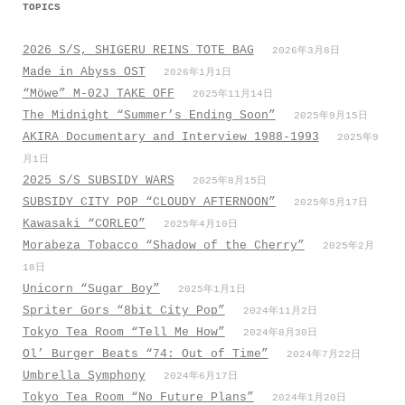
TOPICS
2026 S/S, SHIGERU REINS TOTE BAG
2026年3月8日
Made in Abyss OST
2026年1月1日
“Möwe” M-02J TAKE OFF
2025年11月14日
The Midnight “Summer’s Ending Soon”
2025年9月15日
AKIRA Documentary and Interview 1988-1993
2025年9
月1日
2025 S/S SUBSIDY WARS
2025年8月15日
SUBSIDY CITY POP “CLOUDY AFTERNOON”
2025年5月17日
Kawasaki “CORLEO”
2025年4月10日
Morabeza Tobacco “Shadow of the Cherry”
2025年2月
18日
Unicorn “Sugar Boy”
2025年1月1日
Spriter Gors “8bit City Pop”
2024年11月2日
Tokyo Tea Room “Tell Me How”
2024年8月30日
Ol’ Burger Beats “74: Out of Time”
2024年7月22日
Umbrella Symphony
2024年6月17日
Tokyo Tea Room “No Future Plans”
2024年1月20日