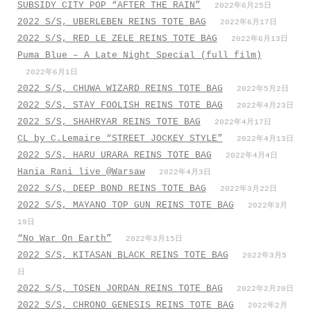
SUBSIDY CITY POP “AFTER THE RAIN”
2022年6月25日
2022 S/S, UBERLEBEN REINS TOTE BAG
2022年6月17日
2022 S/S, RED LE ZELE REINS TOTE BAG
2022年6月13日
Puma Blue – A Late Night Special (full film)
2022年6月1日
2022 S/S, CHUWA WIZARD REINS TOTE BAG
2022年5月2日
2022 S/S, STAY FOOLISH REINS TOTE BAG
2022年4月23日
2022 S/S, SHAHRYAR REINS TOTE BAG
2022年4月17日
CL by C.Lemaire “STREET JOCKEY STYLE”
2022年4月13日
2022 S/S, HARU URARA REINS TOTE BAG
2022年4月4日
Hania Rani live @Warsaw
2022年4月3日
2022 S/S, DEEP BOND REINS TOTE BAG
2022年3月22日
2022 S/S, MAYANO TOP GUN REINS TOTE BAG
2022年3月
19日
“No War On Earth”
2022年3月15日
2022 S/S, KITASAN BLACK REINS TOTE BAG
2022年3月5
日
2022 S/S, TOSEN JORDAN REINS TOTE BAG
2022年2月20日
2022 S/S, CHRONO GENESIS REINS TOTE BAG
2022年2月