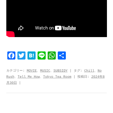
F
T
H
L
W
共
a
w
a
i
h
有
c
i
t
n
a
カテゴリー:
MOVIE
、
MUSIC
、
SUBSIDY
| タグ:
Chill
、
No
Rush
、
Tell Me How
、
Tokyo Tea Room
| 投稿日:
2024年8
e
t
e
e
t
月30日
|
b
t
n
s
o
e
a
A
o
r
p
k
p