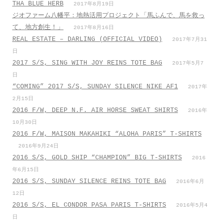
THA BLUE HERB
2017年8月19日
ジオファーム八幡平：地熱活用プロジェクト「馬ふんで、馬を救っ
て、地方創生！」
2017年8月16日
REAL ESTATE – DARLING (OFFICIAL VIDEO)
2017年7月31
日
2017 S/S, SING WITH JOY REINS TOTE BAG
2017年5月7
日
“COMING” 2017 S/S, SUNDAY SILENCE NIKE AF1
2017年
2月15日
2016 F/W, DEEP N.F. AIR HORSE SWEAT SHIRTS
2016年
10月30日
2016 F/W, MAISON MAKAHIKI “ALOHA PARIS” T-SHIRTS
2016年9月24日
2016 S/S, GOLD SHIP “CHAMPION” BIG T-SHIRTS
2016
年6月15日
2016 S/S, SUNDAY SILENCE REINS TOTE BAG
2016年6月
12日
2016 S/S, EL CONDOR PASA PARIS T-SHIRTS
2016年5月4
日