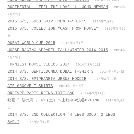
2015年7月29日
RUDIMENTAL – FEEL THE LOVE ft. JOHN NEWMAN
2015年
7月27日
2015 S/S, GOLD SHIP CREW T-SHIRTS
2015年7月7日
2015 S/S, COLLECTION “CASH FROM HORSE”
2015年5月22
日
DUBAI WORLD CUP 2015
2015年4月1日
HORSE RACING APPAREL FALL/WINTER 2014-2015
2014年
9月23日
FUNNIEST HORSE VIDEOS 2014
2014年8月11日
2014 S/S, GENTILDONNA DUBAI T-SHIRTS
2014年7月24日
2014 S/S, EPIPHANEIA JESUS HOODIE
2014年3月26日
AIR GROOVE T-SHIRTS
2014年3月17日
ORFÈVRE PARIS REINS TOTE BAG
2014年3月14日
映画『 祭の馬 』3/8(土) 〜上映中＠渋谷UPLINK
2014年3月8
日
2014 S/S, 2ND COLLECTION “4 LEGS GOOD, 2 LEGS
BAD.”
2014年2月17日