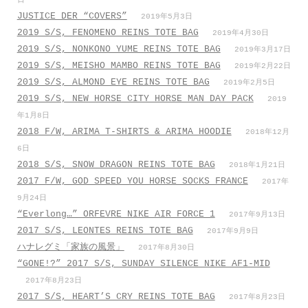
日
JUSTICE DER “COVERS”
2019年5月3日
2019 S/S, FENOMENO REINS TOTE BAG
2019年4月30日
2019 S/S, NONKONO YUME REINS TOTE BAG
2019年3月17日
2019 S/S, MEISHO MAMBO REINS TOTE BAG
2019年2月22日
2019 S/S, ALMOND EYE REINS TOTE BAG
2019年2月5日
2019 S/S, NEW HORSE CITY HORSE MAN DAY PACK
2019
年1月8日
2018 F/W, ARIMA T-SHIRTS & ARIMA HOODIE
2018年12月
6日
2018 S/S, SNOW DRAGON REINS TOTE BAG
2018年1月21日
2017 F/W, GOD SPEED YOU HORSE SOCKS FRANCE
2017年
9月24日
“Everlong…” ORFEVRE NIKE AIR FORCE 1
2017年9月13日
2017 S/S, LEONTES REINS TOTE BAG
2017年9月9日
ハナレグミ「家族の風景」
2017年8月30日
“GONE!?” 2017 S/S, SUNDAY SILENCE NIKE AF1-MID
2017年8月23日
2017 S/S, HEART’S CRY REINS TOTE BAG
2017年8月23日