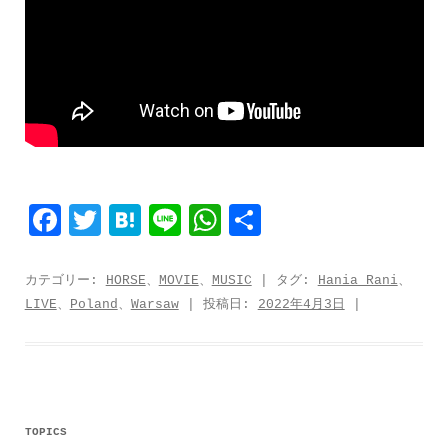
F
T
H
L
W
共
a
w
a
i
h
有
c
i
t
n
a
カテゴリー:
HORSE
、
MOVIE
、
MUSIC
| タグ:
Hania Rani
、
LIVE
、
Poland
、
Warsaw
| 投稿日:
2022年4月3日
|
e
t
e
e
t
b
t
n
s
o
e
a
A
o
r
p
k
p
TOPICS