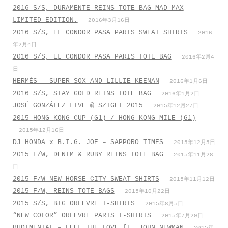
2016 S/S, DURAMENTE REINS TOTE BAG MAD MAX
LIMITED EDITION.
2016年3月16日
2016 S/S, EL CONDOR PASA PARIS SWEAT SHIRTS
2016
年2月4日
2016 S/S, EL CONDOR PASA PARIS TOTE BAG
2016年2月4
日
HERMÉS – SUPER SOX AND LILLIE KEENAN
2016年1月6日
2016 S/S, STAY GOLD REINS TOTE BAG
2016年1月2日
JOSÉ GONZÁLEZ LIVE @ SZIGET 2015
2015年12月27日
2015 HONG KONG CUP (G1) / HONG KONG MILE (G1)
2015年12月16日
DJ HONDA x B.I.G. JOE – SAPPORO TIMES
2015年12月5日
2015 F/W, DENIM & RUBY REINS TOTE BAG
2015年11月28
日
2015 F/W NEW HORSE CITY SWEAT SHIRTS
2015年11月12日
2015 F/W, REINS TOTE BAGS
2015年10月22日
2015 S/S, BIG ORFEVRE T-SHIRTS
2015年8月5日
“NEW COLOR” ORFEVRE PARIS T-SHIRTS
2015年7月29日
RUDIMENTAL – FEEL THE LOVE ft. JOHN NEWMAN