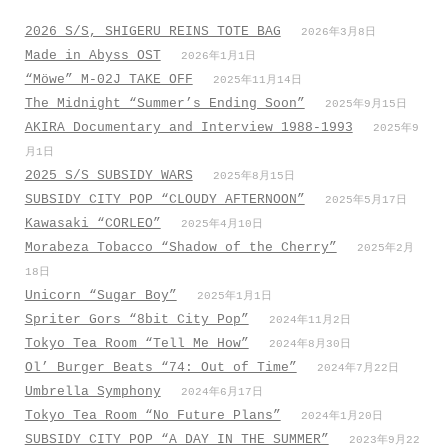
2026 S/S, SHIGERU REINS TOTE BAG
2026年3月8日
Made in Abyss OST
2026年1月1日
“Möwe” M-02J TAKE OFF
2025年11月14日
The Midnight “Summer’s Ending Soon”
2025年9月15日
AKIRA Documentary and Interview 1988-1993
2025年9
月1日
2025 S/S SUBSIDY WARS
2025年8月15日
SUBSIDY CITY POP “CLOUDY AFTERNOON”
2025年5月17日
Kawasaki “CORLEO”
2025年4月10日
Morabeza Tobacco “Shadow of the Cherry”
2025年2月
18日
Unicorn “Sugar Boy”
2025年1月1日
Spriter Gors “8bit City Pop”
2024年11月2日
Tokyo Tea Room “Tell Me How”
2024年8月30日
Ol’ Burger Beats “74: Out of Time”
2024年7月22日
Umbrella Symphony
2024年6月17日
Tokyo Tea Room “No Future Plans”
2024年1月20日
SUBSIDY CITY POP “A DAY IN THE SUMMER”
2023年9月22