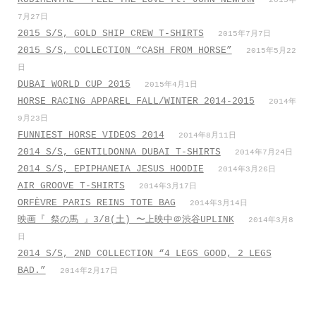
2015年
7月27日
2015 S/S, GOLD SHIP CREW T-SHIRTS
2015年7月7日
2015 S/S, COLLECTION “CASH FROM HORSE”
2015年5月22
日
DUBAI WORLD CUP 2015
2015年4月1日
HORSE RACING APPAREL FALL/WINTER 2014-2015
2014年
9月23日
FUNNIEST HORSE VIDEOS 2014
2014年8月11日
2014 S/S, GENTILDONNA DUBAI T-SHIRTS
2014年7月24日
2014 S/S, EPIPHANEIA JESUS HOODIE
2014年3月26日
AIR GROOVE T-SHIRTS
2014年3月17日
ORFÈVRE PARIS REINS TOTE BAG
2014年3月14日
映画『 祭の馬 』3/8(土) 〜上映中＠渋谷UPLINK
2014年3月8
日
2014 S/S, 2ND COLLECTION “4 LEGS GOOD, 2 LEGS
BAD.”
2014年2月17日