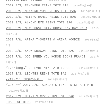
2019年5月3日
2019 S/S, FENOMENO REINS TOTE BAG
2019年4月30日
2019 S/S, NONKONO YUME REINS TOTE BAG
2019年3月17日
2019 S/S, MEISHO MAMBO REINS TOTE BAG
2019年2月22日
2019 S/S, ALMOND EYE REINS TOTE BAG
2019年2月5日
2019 S/S, NEW HORSE CITY HORSE MAN DAY PACK
2019
年1月8日
2018 F/W, ARIMA T-SHIRTS & ARIMA HOODIE
2018年12月
6日
2018 S/S, SNOW DRAGON REINS TOTE BAG
2018年1月21日
2017 F/W, GOD SPEED YOU HORSE SOCKS FRANCE
2017年
9月24日
“Everlong…” ORFEVRE NIKE AIR FORCE 1
2017年9月13日
2017 S/S, LEONTES REINS TOTE BAG
2017年9月9日
ハナレグミ「家族の風景」
2017年8月30日
“GONE!?” 2017 S/S, SUNDAY SILENCE NIKE AF1-MID
2017年8月23日
2017 S/S, HEART’S CRY REINS TOTE BAG
2017年8月23日
THA BLUE HERB
2017年8月19日