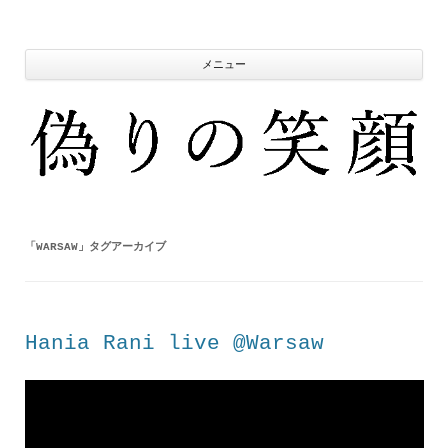
コ
ン
テ
ン
ツ
メニュー
へ
ス
キ
ッ
プ
「
WARSAW
」タグアーカイブ
Hania Rani live @Warsaw