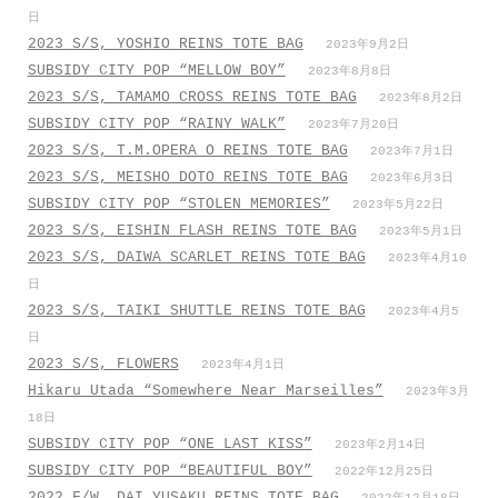
日
2023 S/S, YOSHIO REINS TOTE BAG
2023年9月2日
SUBSIDY CITY POP “MELLOW BOY”
2023年8月8日
2023 S/S, TAMAMO CROSS REINS TOTE BAG
2023年8月2日
SUBSIDY CITY POP “RAINY WALK”
2023年7月20日
2023 S/S, T.M.OPERA O REINS TOTE BAG
2023年7月1日
2023 S/S, MEISHO DOTO REINS TOTE BAG
2023年6月3日
SUBSIDY CITY POP “STOLEN MEMORIES”
2023年5月22日
2023 S/S, EISHIN FLASH REINS TOTE BAG
2023年5月1日
2023 S/S, DAIWA SCARLET REINS TOTE BAG
2023年4月10
日
2023 S/S, TAIKI SHUTTLE REINS TOTE BAG
2023年4月5
日
2023 S/S, FLOWERS
2023年4月1日
Hikaru Utada “Somewhere Near Marseilles”
2023年3月
18日
SUBSIDY CITY POP “ONE LAST KISS”
2023年2月14日
SUBSIDY CITY POP “BEAUTIFUL BOY”
2022年12月25日
2022 F/W, DAI YUSAKU REINS TOTE BAG