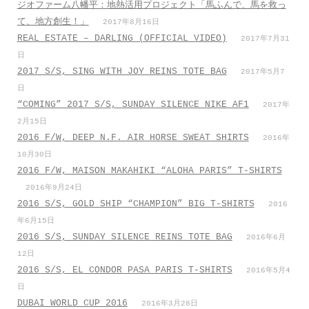
ジオファーム八幡平：地熱活用プロジェクト「馬ふんで、馬を救っ
て、地方創生！」
2017年8月16日
REAL ESTATE – DARLING (OFFICIAL VIDEO)
2017年7月31
日
2017 S/S, SING WITH JOY REINS TOTE BAG
2017年5月7
日
“COMING” 2017 S/S, SUNDAY SILENCE NIKE AF1
2017年
2月15日
2016 F/W, DEEP N.F. AIR HORSE SWEAT SHIRTS
2016年
10月30日
2016 F/W, MAISON MAKAHIKI “ALOHA PARIS” T-SHIRTS
2016年9月24日
2016 S/S, GOLD SHIP “CHAMPION” BIG T-SHIRTS
2016
年6月15日
2016 S/S, SUNDAY SILENCE REINS TOTE BAG
2016年6月
12日
2016 S/S, EL CONDOR PASA PARIS T-SHIRTS
2016年5月4
日
DUBAI WORLD CUP 2016
2016年3月28日