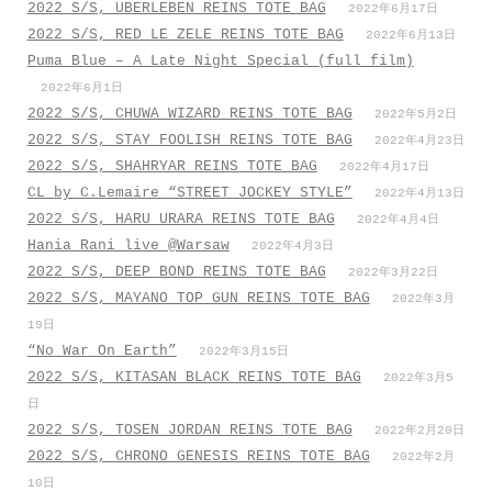
2022 S/S, UBERLEBEN REINS TOTE BAG
2022年6月17日
2022 S/S, RED LE ZELE REINS TOTE BAG
2022年6月13日
Puma Blue – A Late Night Special (full film)
2022年6月1日
2022 S/S, CHUWA WIZARD REINS TOTE BAG
2022年5月2日
2022 S/S, STAY FOOLISH REINS TOTE BAG
2022年4月23日
2022 S/S, SHAHRYAR REINS TOTE BAG
2022年4月17日
CL by C.Lemaire “STREET JOCKEY STYLE”
2022年4月13日
2022 S/S, HARU URARA REINS TOTE BAG
2022年4月4日
Hania Rani live @Warsaw
2022年4月3日
2022 S/S, DEEP BOND REINS TOTE BAG
2022年3月22日
2022 S/S, MAYANO TOP GUN REINS TOTE BAG
2022年3月
19日
“No War On Earth”
2022年3月15日
2022 S/S, KITASAN BLACK REINS TOTE BAG
2022年3月5
日
2022 S/S, TOSEN JORDAN REINS TOTE BAG
2022年2月20日
2022 S/S, CHRONO GENESIS REINS TOTE BAG
2022年2月
10日