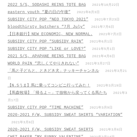
2022 S/S, SODASHI REINS TOTE BAG
2021年10月22日
eastern youth “夏の日の午後”
2021年8月3日
SUBSIDY CITY POP “NEO TOKYO 2021”
2021年7月23日
bloodthirsty butchers “7月_July”
2021年7月6日
【日本銀行】NEW ECONOMIC, NEW NORMAL.
2021年7月2日
SUBSIDY CITY POP “SUBSIDY RAIN”
2021年6月1日
SUBSIDY CITY POP “LIKE or LOVE?”
2021年5月1日
2021 S/S, APAPANE REINS TOTE BAG
2021年4月6日
WORLD PAIN “悲しくてやりきれない”
2021年3月27日
「馬と子どもと、ときどき犬」ナッキーチャンネル
2021年3月21
日
【N.Sうま】馬に乗ってコンビニ行ってみた！
2021年3月19日
【馬森牧場】「帰るよ～」で放牧から戻ってくる馬たち
2021年3
月17日
SUBSIDY CITY POP “TIME MACHINE”
2021年3月9日
2020-2021 F/W, SUBSIDY SWEAT SHIRTS “VARIATION”
2021年3月6日
2020-2021 F/W, SUBSIDY SWEAT SHIRTS
2021年3月6日
CHET BAKER “MY FUNNY VALENTINE”