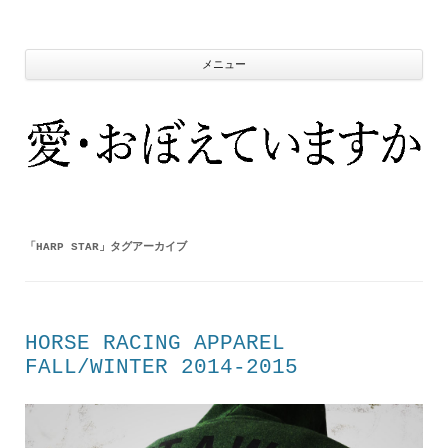
コ
ン
テ
ン
ツ
メニュー
へ
ス
キ
ッ
プ
「
HARP STAR
」タグアーカイブ
HORSE RACING APPAREL
FALL/WINTER 2014-2015