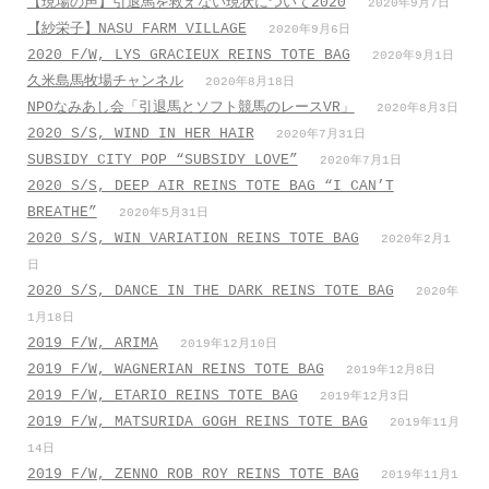
【現場の声】引退馬を救えない現状について2020
2020年9月7日
【紗栄子】NASU FARM VILLAGE
2020年9月6日
2020 F/W, LYS GRACIEUX REINS TOTE BAG
2020年9月1日
久米島馬牧場チャンネル
2020年8月18日
NPOなみあし会「引退馬とソフト競馬のレースVR」
2020年8月3日
2020 S/S, WIND IN HER HAIR
2020年7月31日
SUBSIDY CITY POP “SUBSIDY LOVE”
2020年7月1日
2020 S/S, DEEP AIR REINS TOTE BAG “I CAN’T
BREATHE”
2020年5月31日
2020 S/S, WIN VARIATION REINS TOTE BAG
2020年2月1
日
2020 S/S, DANCE IN THE DARK REINS TOTE BAG
2020年
1月18日
2019 F/W, ARIMA
2019年12月10日
2019 F/W, WAGNERIAN REINS TOTE BAG
2019年12月8日
2019 F/W, ETARIO REINS TOTE BAG
2019年12月3日
2019 F/W, MATSURIDA GOGH REINS TOTE BAG
2019年11月
14日
2019 F/W, ZENNO ROB ROY REINS TOTE BAG
2019年11月1