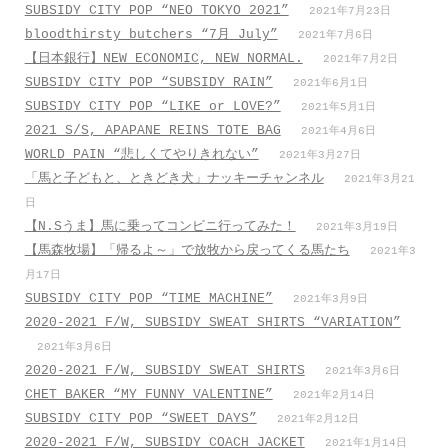
SUBSIDY CITY POP “NEO TOKYO 2021”
2021年7月23日
bloodthirsty butchers “7月_July”
2021年7月6日
【日本銀行】NEW ECONOMIC, NEW NORMAL.
2021年7月2日
SUBSIDY CITY POP “SUBSIDY RAIN”
2021年6月1日
SUBSIDY CITY POP “LIKE or LOVE?”
2021年5月1日
2021 S/S, APAPANE REINS TOTE BAG
2021年4月6日
WORLD PAIN “悲しくてやりきれない”
2021年3月27日
「馬と子どもと、ときどき犬」ナッキーチャンネル
2021年3月21
日
【N.Sうま】馬に乗ってコンビニ行ってみた！
2021年3月19日
【馬森牧場】「帰るよ～」で放牧から戻ってくる馬たち
2021年3
月17日
SUBSIDY CITY POP “TIME MACHINE”
2021年3月9日
2020-2021 F/W, SUBSIDY SWEAT SHIRTS “VARIATION”
2021年3月6日
2020-2021 F/W, SUBSIDY SWEAT SHIRTS
2021年3月6日
CHET BAKER “MY FUNNY VALENTINE”
2021年2月14日
SUBSIDY CITY POP “SWEET DAYS”
2021年2月12日
2020-2021 F/W, SUBSIDY COACH JACKET
2021年1月14日