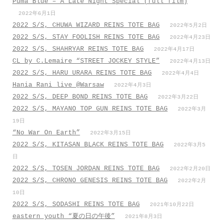
Puma Blue – A Late Night Special (full film)
2022年6月1日
2022 S/S, CHUWA WIZARD REINS TOTE BAG
2022年5月2日
2022 S/S, STAY FOOLISH REINS TOTE BAG
2022年4月23日
2022 S/S, SHAHRYAR REINS TOTE BAG
2022年4月17日
CL by C.Lemaire “STREET JOCKEY STYLE”
2022年4月13日
2022 S/S, HARU URARA REINS TOTE BAG
2022年4月4日
Hania Rani live @Warsaw
2022年4月3日
2022 S/S, DEEP BOND REINS TOTE BAG
2022年3月22日
2022 S/S, MAYANO TOP GUN REINS TOTE BAG
2022年3月
19日
“No War On Earth”
2022年3月15日
2022 S/S, KITASAN BLACK REINS TOTE BAG
2022年3月5
日
2022 S/S, TOSEN JORDAN REINS TOTE BAG
2022年2月20日
2022 S/S, CHRONO GENESIS REINS TOTE BAG
2022年2月
10日
2022 S/S, SODASHI REINS TOTE BAG
2021年10月22日
eastern youth “夏の日の午後”
2021年8月3日