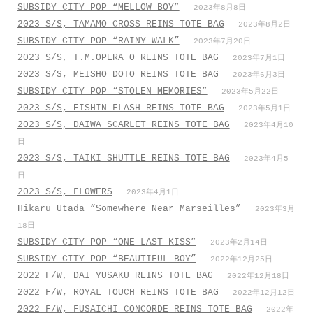
SUBSIDY CITY POP “MELLOW BOY”
2023年8月8日
2023 S/S, TAMAMO CROSS REINS TOTE BAG
2023年8月2日
SUBSIDY CITY POP “RAINY WALK”
2023年7月20日
2023 S/S, T.M.OPERA O REINS TOTE BAG
2023年7月1日
2023 S/S, MEISHO DOTO REINS TOTE BAG
2023年6月3日
SUBSIDY CITY POP “STOLEN MEMORIES”
2023年5月22日
2023 S/S, EISHIN FLASH REINS TOTE BAG
2023年5月1日
2023 S/S, DAIWA SCARLET REINS TOTE BAG
2023年4月10
日
2023 S/S, TAIKI SHUTTLE REINS TOTE BAG
2023年4月5
日
2023 S/S, FLOWERS
2023年4月1日
Hikaru Utada “Somewhere Near Marseilles”
2023年3月
18日
SUBSIDY CITY POP “ONE LAST KISS”
2023年2月14日
SUBSIDY CITY POP “BEAUTIFUL BOY”
2022年12月25日
2022 F/W, DAI YUSAKU REINS TOTE BAG
2022年12月18日
2022 F/W, ROYAL TOUCH REINS TOTE BAG
2022年12月12日
2022 F/W, FUSAICHI CONCORDE REINS TOTE BAG
2022年