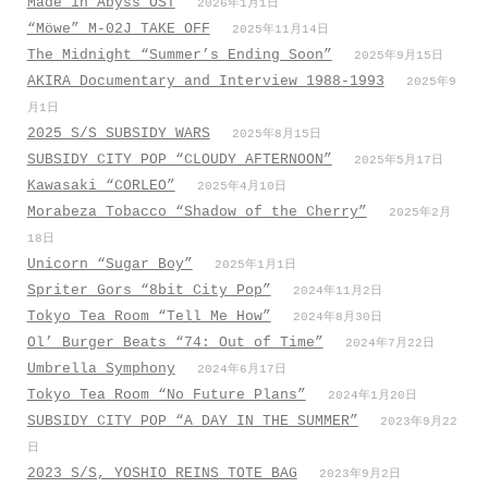
Made in Abyss OST
2026年1月1日
“Möwe” M-02J TAKE OFF
2025年11月14日
The Midnight “Summer’s Ending Soon”
2025年9月15日
AKIRA Documentary and Interview 1988-1993
2025年9
月1日
2025 S/S SUBSIDY WARS
2025年8月15日
SUBSIDY CITY POP “CLOUDY AFTERNOON”
2025年5月17日
Kawasaki “CORLEO”
2025年4月10日
Morabeza Tobacco “Shadow of the Cherry”
2025年2月
18日
Unicorn “Sugar Boy”
2025年1月1日
Spriter Gors “8bit City Pop”
2024年11月2日
Tokyo Tea Room “Tell Me How”
2024年8月30日
Ol’ Burger Beats “74: Out of Time”
2024年7月22日
Umbrella Symphony
2024年6月17日
Tokyo Tea Room “No Future Plans”
2024年1月20日
SUBSIDY CITY POP “A DAY IN THE SUMMER”
2023年9月22
日
2023 S/S, YOSHIO REINS TOTE BAG
2023年9月2日