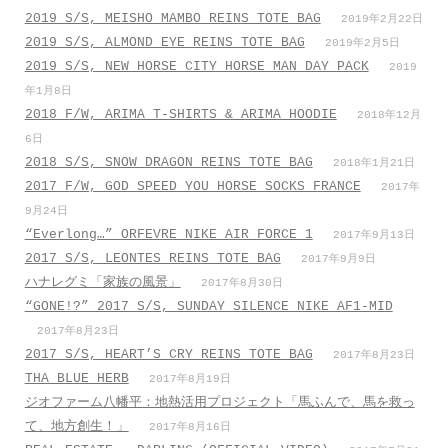
2019 S/S, MEISHO MAMBO REINS TOTE BAG
2019年2月22日
2019 S/S, ALMOND EYE REINS TOTE BAG
2019年2月5日
2019 S/S, NEW HORSE CITY HORSE MAN DAY PACK
2019
年1月8日
2018 F/W, ARIMA T-SHIRTS & ARIMA HOODIE
2018年12月
6日
2018 S/S, SNOW DRAGON REINS TOTE BAG
2018年1月21日
2017 F/W, GOD SPEED YOU HORSE SOCKS FRANCE
2017年
9月24日
“Everlong…” ORFEVRE NIKE AIR FORCE 1
2017年9月13日
2017 S/S, LEONTES REINS TOTE BAG
2017年9月9日
ハナレグミ「家族の風景」
2017年8月30日
“GONE!?” 2017 S/S, SUNDAY SILENCE NIKE AF1-MID
2017年8月23日
2017 S/S, HEART’S CRY REINS TOTE BAG
2017年8月23日
THA BLUE HERB
2017年8月19日
ジオファーム八幡平：地熱活用プロジェクト「馬ふんで、馬を救っ
て、地方創生！」
2017年8月16日