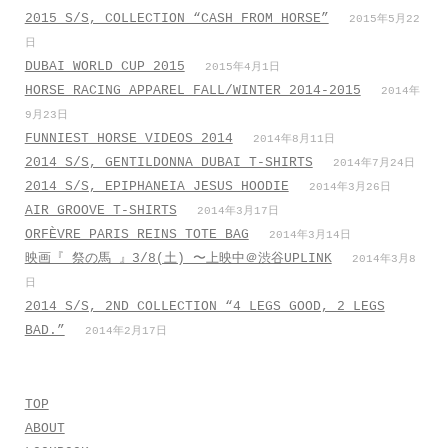
2015 S/S, COLLECTION “CASH FROM HORSE”
2015年5月22
日
DUBAI WORLD CUP 2015
2015年4月1日
HORSE RACING APPAREL FALL/WINTER 2014-2015
2014年
9月23日
FUNNIEST HORSE VIDEOS 2014
2014年8月11日
2014 S/S, GENTILDONNA DUBAI T-SHIRTS
2014年7月24日
2014 S/S, EPIPHANEIA JESUS HOODIE
2014年3月26日
AIR GROOVE T-SHIRTS
2014年3月17日
ORFÈVRE PARIS REINS TOTE BAG
2014年3月14日
映画『 祭の馬 』3/8(土) 〜上映中＠渋谷UPLINK
2014年3月8
日
2014 S/S, 2ND COLLECTION “4 LEGS GOOD, 2 LEGS
BAD.”
2014年2月17日
TOP
ABOUT