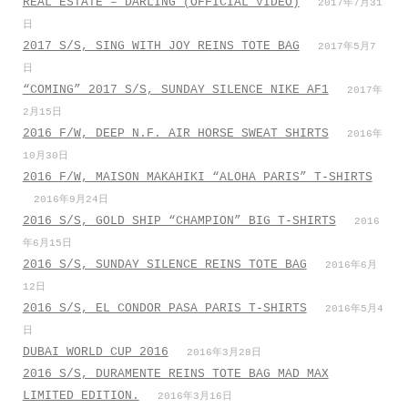
REAL ESTATE – DARLING (OFFICIAL VIDEO)
2017年7月31
日
2017 S/S, SING WITH JOY REINS TOTE BAG
2017年5月7
日
“COMING” 2017 S/S, SUNDAY SILENCE NIKE AF1
2017年
2月15日
2016 F/W, DEEP N.F. AIR HORSE SWEAT SHIRTS
2016年
10月30日
2016 F/W, MAISON MAKAHIKI “ALOHA PARIS” T-SHIRTS
2016年9月24日
2016 S/S, GOLD SHIP “CHAMPION” BIG T-SHIRTS
2016
年6月15日
2016 S/S, SUNDAY SILENCE REINS TOTE BAG
2016年6月
12日
2016 S/S, EL CONDOR PASA PARIS T-SHIRTS
2016年5月4
日
DUBAI WORLD CUP 2016
2016年3月28日
2016 S/S, DURAMENTE REINS TOTE BAG MAD MAX
LIMITED EDITION.
2016年3月16日