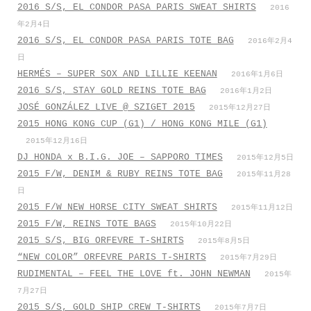
2016 S/S, EL CONDOR PASA PARIS SWEAT SHIRTS
2016
年2月4日
2016 S/S, EL CONDOR PASA PARIS TOTE BAG
2016年2月4
日
HERMÉS – SUPER SOX AND LILLIE KEENAN
2016年1月6日
2016 S/S, STAY GOLD REINS TOTE BAG
2016年1月2日
JOSÉ GONZÁLEZ LIVE @ SZIGET 2015
2015年12月27日
2015 HONG KONG CUP (G1) / HONG KONG MILE (G1)
2015年12月16日
DJ HONDA x B.I.G. JOE – SAPPORO TIMES
2015年12月5日
2015 F/W, DENIM & RUBY REINS TOTE BAG
2015年11月28
日
2015 F/W NEW HORSE CITY SWEAT SHIRTS
2015年11月12日
2015 F/W, REINS TOTE BAGS
2015年10月22日
2015 S/S, BIG ORFEVRE T-SHIRTS
2015年8月5日
“NEW COLOR” ORFEVRE PARIS T-SHIRTS
2015年7月29日
RUDIMENTAL – FEEL THE LOVE ft. JOHN NEWMAN
2015年
7月27日
2015 S/S, GOLD SHIP CREW T-SHIRTS
2015年7月7日