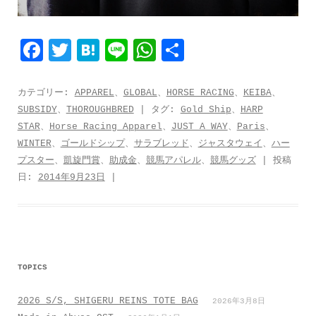
F
T
H
L
W
共
a
w
a
i
h
有
c
i
t
n
a
カテゴリー:
APPAREL
、
GLOBAL
、
HORSE RACING
、
KEIBA
、
SUBSIDY
、
THOROUGHBRED
| タグ:
Gold Ship
、
HARP
e
t
e
e
t
STAR
、
Horse Racing Apparel
、
JUST A WAY
、
Paris
、
b
t
n
s
WINTER
、
ゴールドシップ
、
サラブレッド
、
ジャスタウェイ
、
ハー
o
e
a
A
プスター
、
凱旋門賞
、
助成金
、
競馬アパレル
、
競馬グッズ
| 投稿
日:
2014年9月23日
|
o
r
p
k
p
TOPICS
2026 S/S, SHIGERU REINS TOTE BAG
2026年3月8日