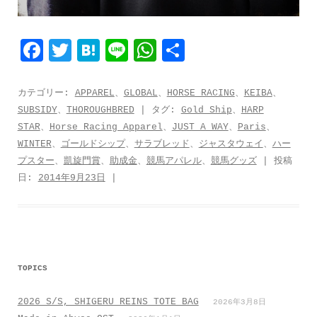
F
T
H
L
W
共
a
w
a
i
h
有
c
i
t
n
a
カテゴリー:
APPAREL
、
GLOBAL
、
HORSE RACING
、
KEIBA
、
SUBSIDY
、
THOROUGHBRED
| タグ:
Gold Ship
、
HARP
e
t
e
e
t
STAR
、
Horse Racing Apparel
、
JUST A WAY
、
Paris
、
b
t
n
s
WINTER
、
ゴールドシップ
、
サラブレッド
、
ジャスタウェイ
、
ハー
o
e
a
A
プスター
、
凱旋門賞
、
助成金
、
競馬アパレル
、
競馬グッズ
| 投稿
日:
2014年9月23日
|
o
r
p
k
p
TOPICS
2026 S/S, SHIGERU REINS TOTE BAG
2026年3月8日