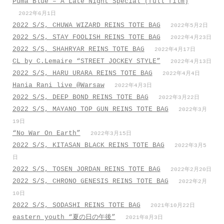
Puma Blue – A Late Night Special (full film)
2022年6月1日
2022 S/S, CHUWA WIZARD REINS TOTE BAG
2022年5月2日
2022 S/S, STAY FOOLISH REINS TOTE BAG
2022年4月23日
2022 S/S, SHAHRYAR REINS TOTE BAG
2022年4月17日
CL by C.Lemaire “STREET JOCKEY STYLE”
2022年4月13日
2022 S/S, HARU URARA REINS TOTE BAG
2022年4月4日
Hania Rani live @Warsaw
2022年4月3日
2022 S/S, DEEP BOND REINS TOTE BAG
2022年3月22日
2022 S/S, MAYANO TOP GUN REINS TOTE BAG
2022年3月
19日
“No War On Earth”
2022年3月15日
2022 S/S, KITASAN BLACK REINS TOTE BAG
2022年3月5
日
2022 S/S, TOSEN JORDAN REINS TOTE BAG
2022年2月20日
2022 S/S, CHRONO GENESIS REINS TOTE BAG
2022年2月
10日
2022 S/S, SODASHI REINS TOTE BAG
2021年10月22日
eastern youth “夏の日の午後”
2021年8月3日