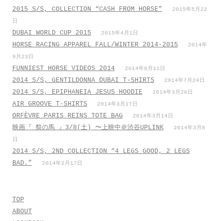
2015 S/S, COLLECTION “CASH FROM HORSE”
2015年5月22
日
DUBAI WORLD CUP 2015
2015年4月1日
HORSE RACING APPAREL FALL/WINTER 2014-2015
2014年
9月23日
FUNNIEST HORSE VIDEOS 2014
2014年8月11日
2014 S/S, GENTILDONNA DUBAI T-SHIRTS
2014年7月24日
2014 S/S, EPIPHANEIA JESUS HOODIE
2014年3月26日
AIR GROOVE T-SHIRTS
2014年3月17日
ORFÈVRE PARIS REINS TOTE BAG
2014年3月14日
映画『 祭の馬 』3/8(土) 〜上映中＠渋谷UPLINK
2014年3月8
日
2014 S/S, 2ND COLLECTION “4 LEGS GOOD, 2 LEGS
BAD.”
2014年2月17日
TOP
ABOUT