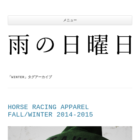
コ
ン
テ
ン
ツ
メニュー
へ
ス
キ
ッ
プ
「
WINTER
」タグアーカイブ
HORSE RACING APPAREL
FALL/WINTER 2014-2015