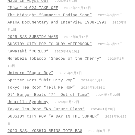
Made in Abyss OST
2026年1月1日
“Möwe” M-02J TAKE OFF
2025年11月14日
The Midnight “Summer’s Ending Soon”
2025年9月15日
AKIRA Documentary and Interview 1988-1993
2025年9
月1日
2025 S/S SUBSIDY WARS
2025年8月15日
SUBSIDY CITY POP “CLOUDY AFTERNOON”
2025年5月17日
Kawasaki “CORLEO”
2025年4月10日
Morabeza Tobacco “Shadow of the Cherry”
2025年2月
18日
Unicorn “Sugar Boy”
2025年1月1日
Spriter Gors “8bit City Pop”
2024年11月2日
Tokyo Tea Room “Tell Me How”
2024年8月30日
Ol’ Burger Beats “74: Out of Time”
2024年7月22日
Umbrella Symphony
2024年6月17日
Tokyo Tea Room “No Future Plans”
2024年1月20日
SUBSIDY CITY POP “A DAY IN THE SUMMER”
2023年9月22
日
2023 S/S, YOSHIO REINS TOTE BAG
2023年9月2日