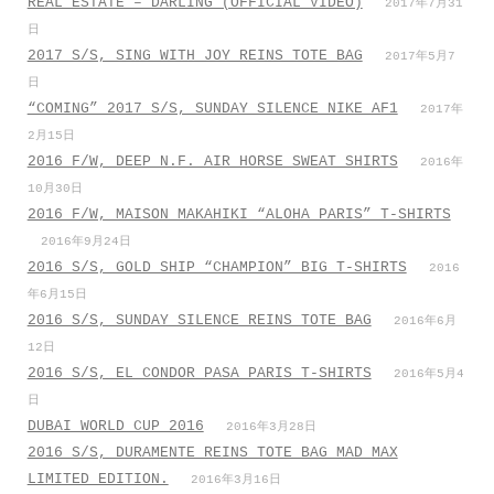
REAL ESTATE – DARLING (OFFICIAL VIDEO)
2017年7月31
日
2017 S/S, SING WITH JOY REINS TOTE BAG
2017年5月7
日
“COMING” 2017 S/S, SUNDAY SILENCE NIKE AF1
2017年
2月15日
2016 F/W, DEEP N.F. AIR HORSE SWEAT SHIRTS
2016年
10月30日
2016 F/W, MAISON MAKAHIKI “ALOHA PARIS” T-SHIRTS
2016年9月24日
2016 S/S, GOLD SHIP “CHAMPION” BIG T-SHIRTS
2016
年6月15日
2016 S/S, SUNDAY SILENCE REINS TOTE BAG
2016年6月
12日
2016 S/S, EL CONDOR PASA PARIS T-SHIRTS
2016年5月4
日
DUBAI WORLD CUP 2016
2016年3月28日
2016 S/S, DURAMENTE REINS TOTE BAG MAD MAX
LIMITED EDITION.
2016年3月16日