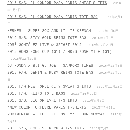
2016 S/S, EL CONDOR PASA PARIS SWEAT SHIRTS
2016
年2月4日
2016 S/S, EL CONDOR PASA PARIS TOTE BAG
2016年2月4
日
HERMÉS – SUPER SOX AND LILLIE KEENAN
2016年1月6日
2016 S/S, STAY GOLD REINS TOTE BAG
2016年1月2日
JOSÉ GONZÁLEZ LIVE @ SZIGET 2015
2015年12月27日
2015 HONG KONG CUP (G1) / HONG KONG MILE (G1)
2015年12月16日
DJ HONDA x B.I.G. JOE – SAPPORO TIMES
2015年12月5日
2015 F/W, DENIM & RUBY REINS TOTE BAG
2015年11月28
日
2015 F/W NEW HORSE CITY SWEAT SHIRTS
2015年11月12日
2015 F/W, REINS TOTE BAGS
2015年10月22日
2015 S/S, BIG ORFEVRE T-SHIRTS
2015年8月5日
“NEW COLOR” ORFEVRE PARIS T-SHIRTS
2015年7月29日
RUDIMENTAL – FEEL THE LOVE ft. JOHN NEWMAN
2015年
7月27日
2015 S/S, GOLD SHIP CREW T-SHIRTS
2015年7月7日