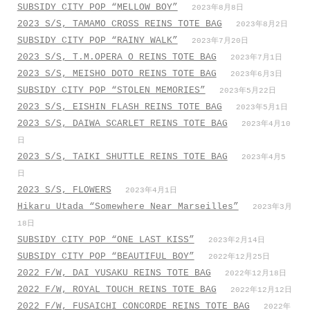
SUBSIDY CITY POP “MELLOW BOY”
2023年8月8日
2023 S/S, TAMAMO CROSS REINS TOTE BAG
2023年8月2日
SUBSIDY CITY POP “RAINY WALK”
2023年7月20日
2023 S/S, T.M.OPERA O REINS TOTE BAG
2023年7月1日
2023 S/S, MEISHO DOTO REINS TOTE BAG
2023年6月3日
SUBSIDY CITY POP “STOLEN MEMORIES”
2023年5月22日
2023 S/S, EISHIN FLASH REINS TOTE BAG
2023年5月1日
2023 S/S, DAIWA SCARLET REINS TOTE BAG
2023年4月10
日
2023 S/S, TAIKI SHUTTLE REINS TOTE BAG
2023年4月5
日
2023 S/S, FLOWERS
2023年4月1日
Hikaru Utada “Somewhere Near Marseilles”
2023年3月
18日
SUBSIDY CITY POP “ONE LAST KISS”
2023年2月14日
SUBSIDY CITY POP “BEAUTIFUL BOY”
2022年12月25日
2022 F/W, DAI YUSAKU REINS TOTE BAG
2022年12月18日
2022 F/W, ROYAL TOUCH REINS TOTE BAG
2022年12月12日
2022 F/W, FUSAICHI CONCORDE REINS TOTE BAG
2022年