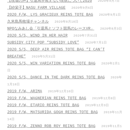
【現場の声】引退馬を救えない現状について2020
2020年9月7日
【紗栄子】NASU FARM VILLAGE
2020年9月6日
2020 F/W, LYS GRACIEUX REINS TOTE BAG
2020年9月1日
久米島馬牧場チャンネル
2020年8月18日
NPOなみあし会「引退馬とソフト競馬のレースVR」
2020年8月3日
2020 S/S, WIND IN HER HAIR
2020年7月31日
SUBSIDY CITY POP “SUBSIDY LOVE”
2020年7月1日
2020 S/S, DEEP AIR REINS TOTE BAG “I CAN’T
BREATHE”
2020年5月31日
2020 S/S, WIN VARIATION REINS TOTE BAG
2020年2月1
日
2020 S/S, DANCE IN THE DARK REINS TOTE BAG
2020年
1月18日
2019 F/W, ARIMA
2019年12月10日
2019 F/W, WAGNERIAN REINS TOTE BAG
2019年12月8日
2019 F/W, ETARIO REINS TOTE BAG
2019年12月3日
2019 F/W, MATSURIDA GOGH REINS TOTE BAG
2019年11月
14日
2019 F/W, ZENNO ROB ROY REINS TOTE BAG
2019年11月1