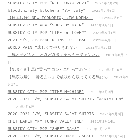
SUBSIDY CITY POP “NEO TOKYO 2021”
2021年7月23日
bloodthirsty butchers “7月_July”
2021年7月6日
【日本銀行】NEW ECONOMIC, NEW NORMAL.
2021年7月2日
SUBSIDY CITY POP “SUBSIDY RAIN”
2021年6月1日
SUBSIDY CITY POP “LIKE or LOVE?”
2021年5月1日
2021 S/S, APAPANE REINS TOTE BAG
2021年4月6日
WORLD PAIN “悲しくてやりきれない”
2021年3月27日
「馬と子どもと、ときどき犬」ナッキーチャンネル
2021年3月21
日
【N.Sうま】馬に乗ってコンビニ行ってみた！
2021年3月19日
【馬森牧場】「帰るよ～」で放牧から戻ってくる馬たち
2021年3
月17日
SUBSIDY CITY POP “TIME MACHINE”
2021年3月9日
2020-2021 F/W, SUBSIDY SWEAT SHIRTS “VARIATION”
2021年3月6日
2020-2021 F/W, SUBSIDY SWEAT SHIRTS
2021年3月6日
CHET BAKER “MY FUNNY VALENTINE”
2021年2月14日
SUBSIDY CITY POP “SWEET DAYS”
2021年2月12日
2020-2021 F/W, SUBSIDY COACH JACKET
2021年1月14日