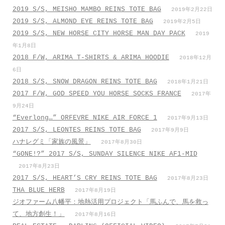
2019 S/S, MEISHO MAMBO REINS TOTE BAG
2019年2月22日
2019 S/S, ALMOND EYE REINS TOTE BAG
2019年2月5日
2019 S/S, NEW HORSE CITY HORSE MAN DAY PACK
2019
年1月8日
2018 F/W, ARIMA T-SHIRTS & ARIMA HOODIE
2018年12月
6日
2018 S/S, SNOW DRAGON REINS TOTE BAG
2018年1月21日
2017 F/W, GOD SPEED YOU HORSE SOCKS FRANCE
2017年
9月24日
“Everlong…” ORFEVRE NIKE AIR FORCE 1
2017年9月13日
2017 S/S, LEONTES REINS TOTE BAG
2017年9月9日
ハナレグミ「家族の風景」
2017年8月30日
“GONE!?” 2017 S/S, SUNDAY SILENCE NIKE AF1-MID
2017年8月23日
2017 S/S, HEART’S CRY REINS TOTE BAG
2017年8月23日
THA BLUE HERB
2017年8月19日
ジオファーム八幡平：地熱活用プロジェクト「馬ふんで、馬を救っ
て、地方創生！」
2017年8月16日