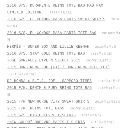
2016 S/S, DURAMENTE REINS TOTE BAG MAD MAX
LIMITED EDITION.
2016年3月16日
2016 S/S, EL CONDOR PASA PARIS SWEAT SHIRTS
2016
年2月4日
2016 S/S, EL CONDOR PASA PARIS TOTE BAG
2016年2月4
日
HERMÉS – SUPER SOX AND LILLIE KEENAN
2016年1月6日
2016 S/S, STAY GOLD REINS TOTE BAG
2016年1月2日
JOSÉ GONZÁLEZ LIVE @ SZIGET 2015
2015年12月27日
2015 HONG KONG CUP (G1) / HONG KONG MILE (G1)
2015年12月16日
DJ HONDA x B.I.G. JOE – SAPPORO TIMES
2015年12月5日
2015 F/W, DENIM & RUBY REINS TOTE BAG
2015年11月28
日
2015 F/W NEW HORSE CITY SWEAT SHIRTS
2015年11月12日
2015 F/W, REINS TOTE BAGS
2015年10月22日
2015 S/S, BIG ORFEVRE T-SHIRTS
2015年8月5日
“NEW COLOR” ORFEVRE PARIS T-SHIRTS
2015年7月29日