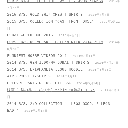
RUDIMENTAL – FEEL THE LOVE ft. JOHN NEWMAN
2015年
7月27日
2015 S/S, GOLD SHIP CREW T-SHIRTS
2015年7月7日
2015 S/S, COLLECTION “CASH FROM HORSE”
2015年5月22
日
DUBAI WORLD CUP 2015
2015年4月1日
HORSE RACING APPAREL FALL/WINTER 2014-2015
2014年
9月23日
FUNNIEST HORSE VIDEOS 2014
2014年8月11日
2014 S/S, GENTILDONNA DUBAI T-SHIRTS
2014年7月24日
2014 S/S, EPIPHANEIA JESUS HOODIE
2014年3月26日
AIR GROOVE T-SHIRTS
2014年3月17日
ORFÈVRE PARIS REINS TOTE BAG
2014年3月14日
映画『 祭の馬 』3/8(土) 〜上映中＠渋谷UPLINK
2014年3月8
日
2014 S/S, 2ND COLLECTION “4 LEGS GOOD, 2 LEGS
BAD.”
2014年2月17日