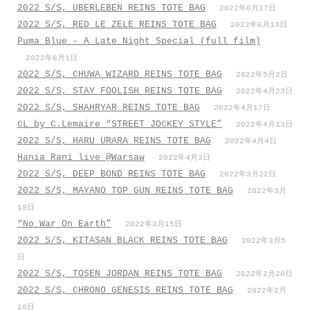
2022 S/S, UBERLEBEN REINS TOTE BAG
2022年6月17日
2022 S/S, RED LE ZELE REINS TOTE BAG
2022年6月13日
Puma Blue – A Late Night Special (full film)
2022年6月1日
2022 S/S, CHUWA WIZARD REINS TOTE BAG
2022年5月2日
2022 S/S, STAY FOOLISH REINS TOTE BAG
2022年4月23日
2022 S/S, SHAHRYAR REINS TOTE BAG
2022年4月17日
CL by C.Lemaire “STREET JOCKEY STYLE”
2022年4月13日
2022 S/S, HARU URARA REINS TOTE BAG
2022年4月4日
Hania Rani live @Warsaw
2022年4月3日
2022 S/S, DEEP BOND REINS TOTE BAG
2022年3月22日
2022 S/S, MAYANO TOP GUN REINS TOTE BAG
2022年3月
19日
“No War On Earth”
2022年3月15日
2022 S/S, KITASAN BLACK REINS TOTE BAG
2022年3月5
日
2022 S/S, TOSEN JORDAN REINS TOTE BAG
2022年2月20日
2022 S/S, CHRONO GENESIS REINS TOTE BAG
2022年2月
10日