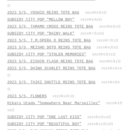
日
2023 S/S, YOSHIO REINS TOTE BAG
2023年9月2日
SUBSIDY CITY POP “MELLOW BOY”
2023年8月8日
2023 S/S, TAMAMO CROSS REINS TOTE BAG
2023年8月2日
SUBSIDY CITY POP “RAINY WALK”
2023年7月20日
2023 S/S, T.M.OPERA O REINS TOTE BAG
2023年7月1日
2023 S/S, MEISHO DOTO REINS TOTE BAG
2023年6月3日
SUBSIDY CITY POP “STOLEN MEMORIES”
2023年5月22日
2023 S/S, EISHIN FLASH REINS TOTE BAG
2023年5月1日
2023 S/S, DAIWA SCARLET REINS TOTE BAG
2023年4月10
日
2023 S/S, TAIKI SHUTTLE REINS TOTE BAG
2023年4月5
日
2023 S/S, FLOWERS
2023年4月1日
Hikaru Utada “Somewhere Near Marseilles”
2023年3月
18日
SUBSIDY CITY POP “ONE LAST KISS”
2023年2月14日
SUBSIDY CITY POP “BEAUTIFUL BOY”
2022年12月25日