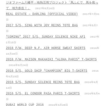
ジオファーム八幡平：地熱活用プロジェクト「馬ふんで、馬を救っ
て、地方創生！」
2017年8月16日
REAL ESTATE – DARLING (OFFICIAL VIDEO)
2017年7月31
日
2017 S/S, SING WITH JOY REINS TOTE BAG
2017年5月7
日
“COMING” 2017 S/S, SUNDAY SILENCE NIKE AF1
2017年
2月15日
2016 F/W, DEEP N.F. AIR HORSE SWEAT SHIRTS
2016年
10月30日
2016 F/W, MAISON MAKAHIKI “ALOHA PARIS” T-SHIRTS
2016年9月24日
2016 S/S, GOLD SHIP “CHAMPION” BIG T-SHIRTS
2016
年6月15日
2016 S/S, SUNDAY SILENCE REINS TOTE BAG
2016年6月
12日
2016 S/S, EL CONDOR PASA PARIS T-SHIRTS
2016年5月4
日
DUBAI WORLD CUP 2016
2016年3月28日