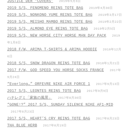
JUSTICE DER “COVERS”
2019年5月3日
2019 S/S, FENOMENO REINS TOTE BAG
2019年4月30日
2019 S/S, NONKONO YUME REINS TOTE BAG
2019年3月17日
2019 S/S, MEISHO MAMBO REINS TOTE BAG
2019年2月22日
2019 S/S, ALMOND EYE REINS TOTE BAG
2019年2月5日
2019 S/S, NEW HORSE CITY HORSE MAN DAY PACK
2019
年1月8日
2018 F/W, ARIMA T-SHIRTS & ARIMA HOODIE
2018年12月
6日
2018 S/S, SNOW DRAGON REINS TOTE BAG
2018年1月21日
2017 F/W, GOD SPEED YOU HORSE SOCKS FRANCE
2017年
9月24日
“Everlong…” ORFEVRE NIKE AIR FORCE 1
2017年9月13日
2017 S/S, LEONTES REINS TOTE BAG
2017年9月9日
ハナレグミ「家族の風景」
2017年8月30日
“GONE!?” 2017 S/S, SUNDAY SILENCE NIKE AF1-MID
2017年8月23日
2017 S/S, HEART’S CRY REINS TOTE BAG
2017年8月23日
THA BLUE HERB
2017年8月19日