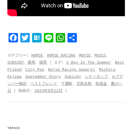
F
T
H
L
W
共
a
w
a
i
h
有
c
i
t
n
a
カテゴリー:
HORSE
、
HORSE RACING
、
MOVIE
、
MUSIC
、
SUBSIDY
、
乗馬
、
競馬
| タグ:
A Day In The Summer
、
Best
e
t
e
e
t
Friend
、
City Pop
、
Horse Racing Apparel
、
Michiru
b
t
n
s
Kojima
、
September Story
、
Subsidy
、
シティポップ
、
セプテ
o
e
a
A
ンバー物語
、
ベストフレンド
、
下灘駅
、
児島未散
、
助成金
、
夏の一
日
| 投稿日:
2023年9月22日
|
o
r
p
k
p
TOPICS