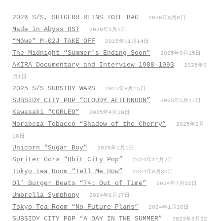
2026 S/S, SHIGERU REINS TOTE BAG
2026年3月8日
Made in Abyss OST
2026年1月1日
“Möwe” M-02J TAKE OFF
2025年11月14日
The Midnight “Summer’s Ending Soon”
2025年9月15日
AKIRA Documentary and Interview 1988-1993
2025年9
月1日
2025 S/S SUBSIDY WARS
2025年8月15日
SUBSIDY CITY POP “CLOUDY AFTERNOON”
2025年5月17日
Kawasaki “CORLEO”
2025年4月10日
Morabeza Tobacco “Shadow of the Cherry”
2025年2月
18日
Unicorn “Sugar Boy”
2025年1月1日
Spriter Gors “8bit City Pop”
2024年11月2日
Tokyo Tea Room “Tell Me How”
2024年8月30日
Ol’ Burger Beats “74: Out of Time”
2024年7月22日
Umbrella Symphony
2024年6月17日
Tokyo Tea Room “No Future Plans”
2024年1月20日
SUBSIDY CITY POP “A DAY IN THE SUMMER”
2023年9月22