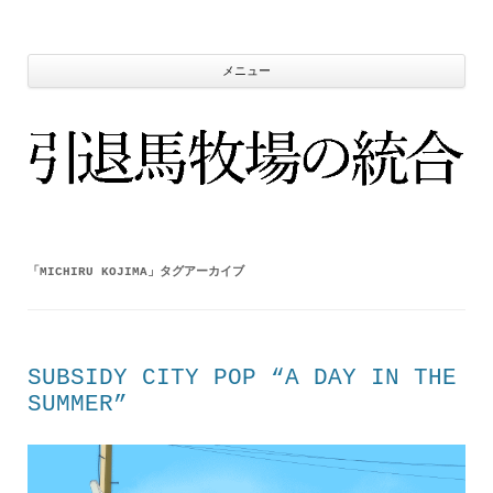
コ
ン
テ
ン
ツ
メニュー
へ
ス
キ
ッ
プ
「
MICHIRU KOJIMA
」タグアーカイブ
SUBSIDY CITY POP “A DAY IN THE
SUMMER”