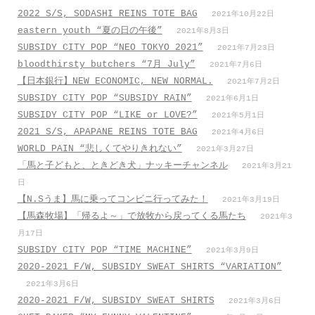
2022 S/S, SODASHI REINS TOTE BAG
2021年10月22日
eastern youth “夏の日の午後”
2021年8月3日
SUBSIDY CITY POP “NEO TOKYO 2021”
2021年7月23日
bloodthirsty butchers “7月_July”
2021年7月6日
【日本銀行】NEW ECONOMIC, NEW NORMAL.
2021年7月2日
SUBSIDY CITY POP “SUBSIDY RAIN”
2021年6月1日
SUBSIDY CITY POP “LIKE or LOVE?”
2021年5月1日
2021 S/S, APAPANE REINS TOTE BAG
2021年4月6日
WORLD PAIN “悲しくてやりきれない”
2021年3月27日
「馬と子どもと、ときどき犬」ナッキーチャンネル
2021年3月21
日
【N.Sうま】馬に乗ってコンビニ行ってみた！
2021年3月19日
【馬森牧場】「帰るよ～」で放牧から戻ってくる馬たち
2021年3
月17日
SUBSIDY CITY POP “TIME MACHINE”
2021年3月9日
2020-2021 F/W, SUBSIDY SWEAT SHIRTS “VARIATION”
2021年3月6日
2020-2021 F/W, SUBSIDY SWEAT SHIRTS
2021年3月6日