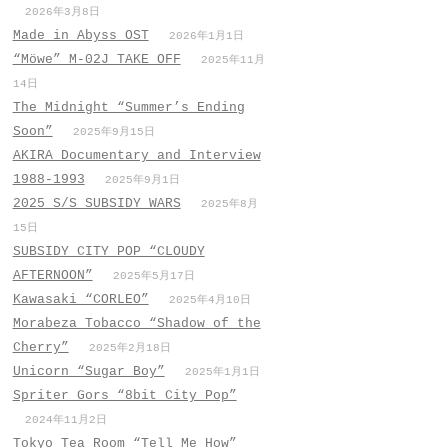
2026年3月8日
Made in Abyss OST
2026年1月1日
“Möwe” M-02J TAKE OFF
2025年11月
14日
The Midnight “Summer’s Ending
Soon”
2025年9月15日
AKIRA Documentary and Interview
1988-1993
2025年9月1日
2025 S/S SUBSIDY WARS
2025年8月
15日
SUBSIDY CITY POP “CLOUDY
AFTERNOON”
2025年5月17日
Kawasaki “CORLEO”
2025年4月10日
Morabeza Tobacco “Shadow of the
Cherry”
2025年2月18日
Unicorn “Sugar Boy”
2025年1月1日
Spriter Gors “8bit City Pop”
2024年11月2日
Tokyo Tea Room “Tell Me How”