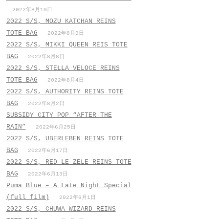
2022年8月10日
2022 S/S, MOZU KATCHAN REINS
TOTE BAG
2022年8月9日
2022 S/S, MIKKI QUEEN REIS TOTE
BAG
2022年8月8日
2022 S/S, STELLA VELOCE REINS
TOTE BAG
2022年8月4日
2022 S/S, AUTHORITY REINS TOTE
BAG
2022年8月2日
SUBSIDY CITY POP “AFTER THE
RAIN”
2022年6月25日
2022 S/S, UBERLEBEN REINS TOTE
BAG
2022年6月17日
2022 S/S, RED LE ZELE REINS TOTE
BAG
2022年6月13日
Puma Blue – A Late Night Special
(full film)
2022年6月1日
2022 S/S, CHUWA WIZARD REINS