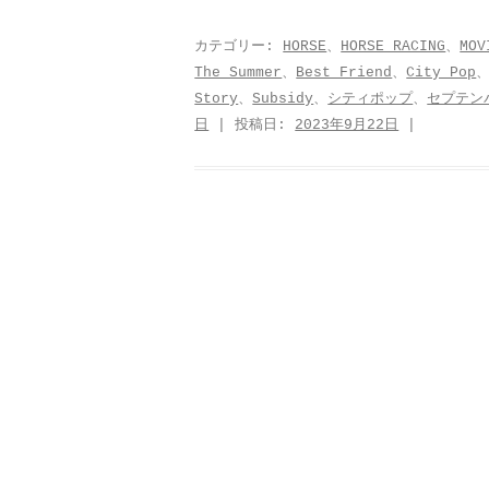
a
w
a
i
h
有
c
i
t
n
a
カテゴリー:
HORSE
、
HORSE RACING
、
MOV
The Summer
、
Best Friend
、
City Pop
e
t
e
e
t
Story
、
Subsidy
、
シティポップ
、
セプテン
b
t
n
s
日
| 投稿日:
2023年9月22日
|
o
e
a
A
o
r
p
k
p