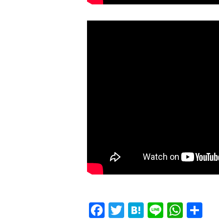
F
T
H
L
W
共