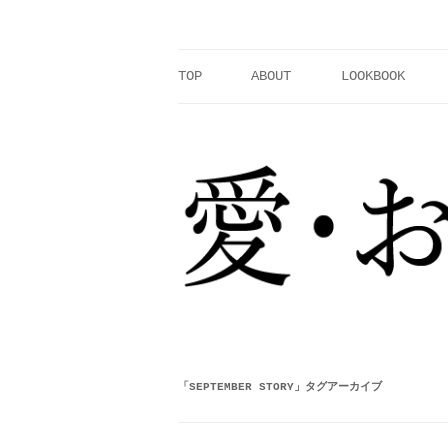
コ
ン
テ
ン
ツ
へ
TOP
ABOUT
LOOKBOOK
ス
キ
ッ
プ
「
SEPTEMBER STORY
」タグアーカイブ