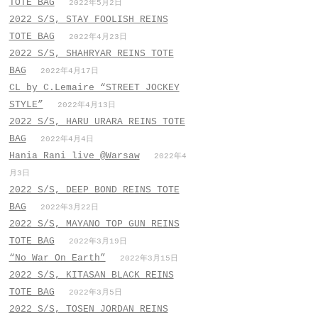
TOTE BAG
2022年5月2日
2022 S/S, STAY FOOLISH REINS
TOTE BAG
2022年4月23日
2022 S/S, SHAHRYAR REINS TOTE
BAG
2022年4月17日
CL by C.Lemaire “STREET JOCKEY
STYLE”
2022年4月13日
2022 S/S, HARU URARA REINS TOTE
BAG
2022年4月4日
Hania Rani live @Warsaw
2022年4
月3日
2022 S/S, DEEP BOND REINS TOTE
BAG
2022年3月22日
2022 S/S, MAYANO TOP GUN REINS
TOTE BAG
2022年3月19日
“No War On Earth”
2022年3月15日
2022 S/S, KITASAN BLACK REINS
TOTE BAG
2022年3月5日
2022 S/S, TOSEN JORDAN REINS