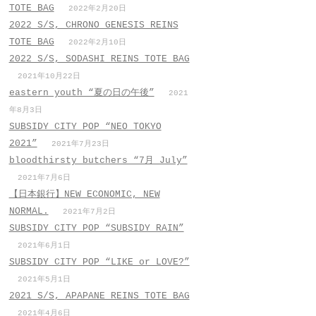
TOTE BAG
2022年2月20日
2022 S/S, CHRONO GENESIS REINS
TOTE BAG
2022年2月10日
2022 S/S, SODASHI REINS TOTE BAG
2021年10月22日
eastern youth “夏の日の午後”
2021
年8月3日
SUBSIDY CITY POP “NEO TOKYO
2021”
2021年7月23日
bloodthirsty butchers “7月_July”
2021年7月6日
【日本銀行】NEW ECONOMIC, NEW
NORMAL.
2021年7月2日
SUBSIDY CITY POP “SUBSIDY RAIN”
2021年6月1日
SUBSIDY CITY POP “LIKE or LOVE?”
2021年5月1日
2021 S/S, APAPANE REINS TOTE BAG
2021年4月6日