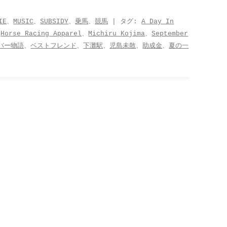
IE
、
MUSIC
、
SUBSIDY
、
乗馬
、
競馬
| タグ:
A Day In
、
Horse Racing Apparel
、
Michiru Kojima
、
September
バー物語
、
ベストフレンド
、
下灘駅
、
児島未散
、
助成金
、
夏の一