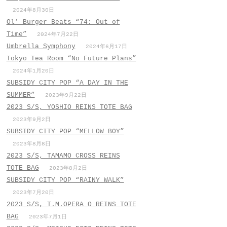
2024年8月30日
Ol’ Burger Beats “74: Out of
Time”
2024年7月22日
Umbrella Symphony
2024年6月17日
Tokyo Tea Room “No Future Plans”
2024年1月20日
SUBSIDY CITY POP “A DAY IN THE
SUMMER”
2023年9月22日
2023 S/S, YOSHIO REINS TOTE BAG
2023年9月2日
SUBSIDY CITY POP “MELLOW BOY”
2023年8月8日
2023 S/S, TAMAMO CROSS REINS
TOTE BAG
2023年8月2日
SUBSIDY CITY POP “RAINY WALK”
2023年7月20日
2023 S/S, T.M.OPERA O REINS TOTE
BAG
2023年7月1日