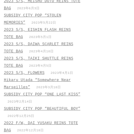
2023 S/S, MEISHO DOTO REINS TOTE
BAG
2023年6月3日
SUBSIDY CITY POP “STOLEN
MEMORIES”
2023年5月22日
2023 S/S, EISHIN FLASH REINS
TOTE BAG
2023年5月1日
2023 S/S, DAIWA SCARLET REINS
TOTE BAG
2023年4月10日
2023 S/S, TAIKI SHUTTLE REINS
TOTE BAG
2023年4月5日
2023 S/S, FLOWERS
2023年4月1日
Hikaru Utada “Somewhere Near
Marseilles”
2023年3月18日
SUBSIDY CITY POP “ONE LAST KISS”
2023年2月14日
SUBSIDY CITY POP “BEAUTIFUL BOY”
2022年12月25日
2022 F/W, DAI YUSAKU REINS TOTE
BAG
2022年12月18日